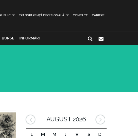
 PUBLIC
TRANSPARENȚĂ DECIZIONALĂ
CONTACT
CARIERE
BURSE
INFORMĂRI
AUGUST 2026
L
M
M
J
V
S
D