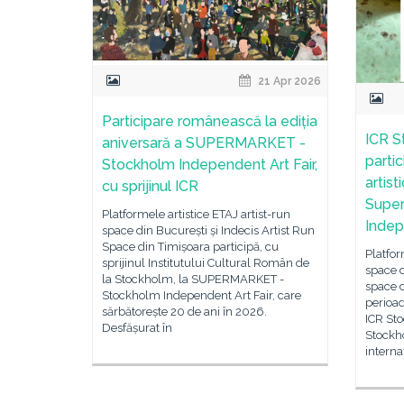
21 Apr 2026
Participare românească la ediția
ICR S
aniversară a SUPERMARKET -
parti
Stockholm Independent Art Fair,
artist
cu sprijinul ICR
Supe
Platformele artistice ETAJ artist-run
Indep
space din București și Indecis Artist Run
Space din Timișoara participă, cu
Platfor
sprijinul Institutului Cultural Român de
space d
la Stockholm, la SUPERMARKET -
space d
Stockholm Independent Art Fair, care
perioad
sărbătorește 20 de ani în 2026.
ICR St
Desfășurat în
Stockho
interna