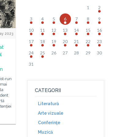
1
2
3
4
5
6
7
8
9
10
11
12
13
14
15
16
ay 2023
17
18
19
20
21
22
23
at
24
25
26
27
28
29
30
l
31
lm
ist-run
 mai
la
CATEGORII
dent
rtă
Literatură
tenției
Arte vizuale
Conferinţe
Muzică