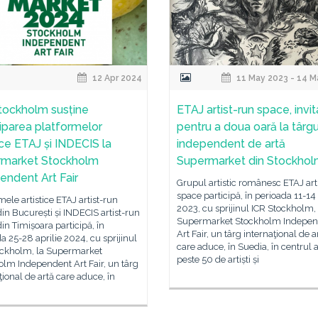
12 Apr 2024
11 May 2023 - 14 M
tockholm susține
ETAJ artist-run space, invit
ciparea platformelor
pentru a doua oară la târgu
ice ETAJ și INDECIS la
independent de artă
rmarket Stockholm
Supermarket din Stockho
endent Art Fair
Grupul artistic românesc ETAJ art
space participă, în perioada 11-14
mele artistice ETAJ artist-run
2023, cu sprijinul ICR Stockholm, 
in București și INDECIS artist-run
Supermarket Stockholm Indepen
in Timișoara participă, în
Art Fair, un târg internaţional de a
a 25-28 aprilie 2024, cu sprijinul
care aduce, în Suedia, în centrul a
ockholm, la Supermarket
peste 50 de artiști și
lm Independent Art Fair, un târg
ţional de artă care aduce, în