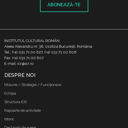
ABONEAZĂ-TE
INSTITUTUL CULTURAL ROMÂN
Aleea Alexandru nr. 38, 011824 București, România
Tel.: (+4) 031 71 00 627, (+4) 031 71 00 606
Fax: (+4) 031 71 00 607
E-mail: icr@icr.ro
DESPRE NOI
Misiune / Strategie / Funcţionare
Echipa
Structura ICR
Rapoarte de activitate
Istoric
Declaraţii de avere