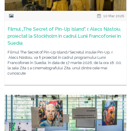
10 Mar 2026
Filmul „The Secret of Pin-Up Island”, r. Alecs Năstoiu,
proiectat la Stockholm în cadrul Lunii Francofoniei în
Suedia
Filmul The Secret of Pin-Up Island/Secretul insulei Pin-Up, r.
Alecs Năstoiu, va fi proiectat în cadrul programului Lunii
Francofoniei în Suedia, în data de 17 martie 2026, de la ora 18. 00,
la sala Zita 1 a cinematografului Zita, unul dintre cele mai
cunoscute