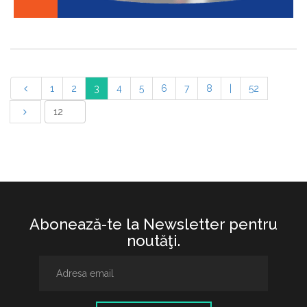
1
2
3
4
5
6
7
8
|
52
Abonează-te la Newsletter pentru
noutăţi.