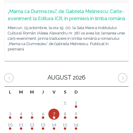
„Mama ca Dumnezeu”, de Gabriela Melinescu: Carte-
eveniment la Editura ICR, în premieră în limba română
Miercuri, 15 octombrie, la ora 19. 00, la Sala Mare a Institutului
Cultural Român (Aleea Alexandru nr. 38) va avea loc lansarea unei
cărți-eveniment: prima traducere în limba română a romanului
„Mama ca Dumnezeu” de Gabriela Melinescu. Publicat în
premieră
AUGUST 2026
L
M
M
J
V
S
D
1
2
3
4
5
6
7
8
9
10
11
12
13
14
15
16