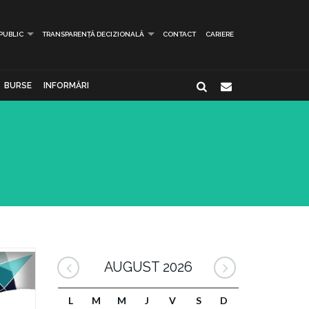
 PUBLIC
TRANSPARENȚĂ DECIZIONALĂ
CONTACT
CARIERE
BURSE
INFORMĂRI
AUGUST 2026
L
M
M
J
V
S
D