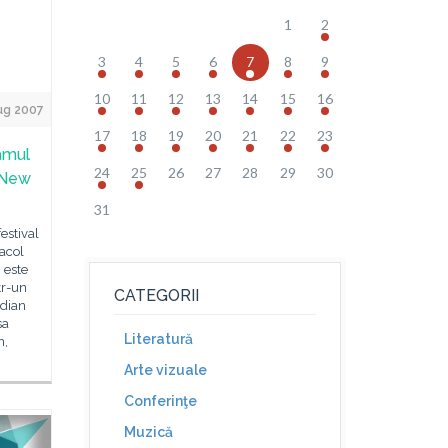
1
2
3
4
5
6
7
8
9
10
11
12
13
14
15
16
ug 2007
17
18
19
20
21
22
23
ramul
24
25
26
27
28
29
30
 New
31
estival
acol
 este
tr-un
CATEGORII
idian
sa
Literatură
n,
Arte vizuale
Conferinţe
Muzică