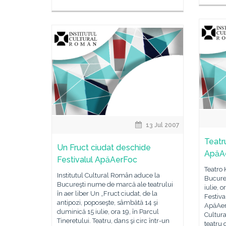
13 Jul 2007
Teatru
Un Fruct ciudat deschide
ApăA
Festivalul ApăAerFoc
Teatro 
Institutul Cultural Român aduce la
Bucureş
Bucureşti nume de marcă ale teatrului
iulie, o
în aer liber Un „Fruct ciudat, de la
Festiva
antipozi, poposeşte, sâmbătă 14 şi
ApăAerF
duminică 15 iulie, ora 19, în Parcul
Cultura
Tineretului. Teatru, dans şi circ într-un
teatru 