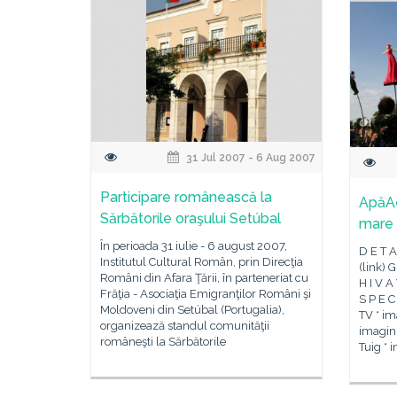
31 Jul 2007 - 6 Aug 2007
Participare românească la
ApăAe
Sărbătorile oraşului Setúbal
mare 
În perioada 31 iulie - 6 august 2007,
D E T A 
Institutul Cultural Român, prin Direcţia
(link) 
Români din Afara Ţării, în parteneriat cu
H I V A
Frăţia - Asociaţia Emigranţilor Români şi
S P E C
Moldoveni din Setúbal (Portugalia),
TV * i
organizează standul comunităţii
imagini
româneşti la Sărbătorile
Tuig * 