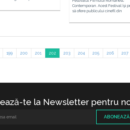
Festivalul Filmului Românesc
Contemporan. Acest Festival îşi 
să ofere publicului cinefil din
199
200
201
202
203
204
205
206
207
ază-te la Newsletter pentru no
ABONEAZĂ