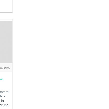
Jul 2007
la
borare
lica
 în
diţie a