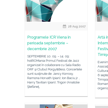
28 Aug 2007
Programele ICR Viena în
Artă 
perioada septembrie –
Inter
decembrie 2007
Festi
Timiş
SEPTEMBRIE 10. 09. – 14. 09:
hotROMania Primul Festival de Jazz
Evenim
organizat în colaborare cu Sala Radio
Asociaţ
ORF şi Clubul Porgy&Bess. Concertele
Cultur
sunt susţinute de: Jancy Korrosy,
6 septe
Ramona Horvath (pian); Ion Baciu jr. ,
Timişoa
Harry Tavitian (pian); Trigon (Anatolie
Romani 
Ştefăneţ,
organiz