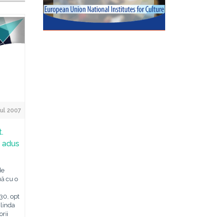
ul 2007
.
a adus
de
uă cu o
 30, opt
glinda
orii