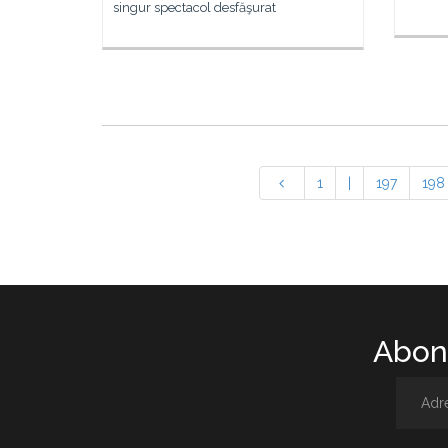
singur spectacol desfăşurat
1
|
197
198
Abone