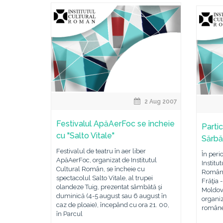
2 Aug 2007
Festivalul ApăAerFoc se încheie
Parti
cu "Salto Vitale"
Sărbă
Festivalul de teatru în aer liber
În peri
ApăAerFoc, organizat de Institutul
Institu
Cultural Român, se încheie cu
Români 
spectacolul Salto Vitale, al trupei
Frăţia 
olandeze Tuig, prezentat sâmbătă şi
Moldove
duminică (4-5 august sau 6 august în
organi
caz de ploaie), începând cu ora 21. 00,
româneş
în Parcul