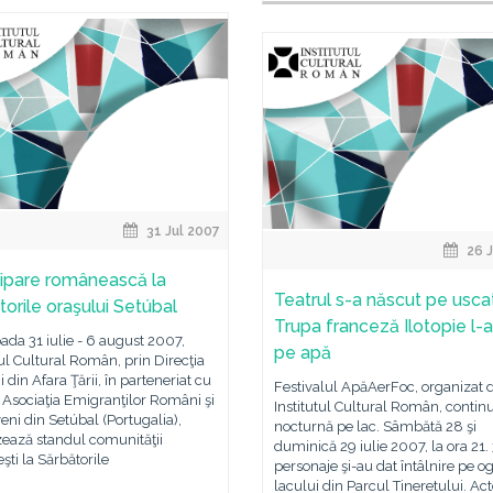
31 Jul 2007
26 J
cipare românească la
Teatrul s-a născut pe uscat
torile oraşului Setúbal
Trupa franceză Ilotopie l-
oada 31 iulie - 6 august 2007,
pe apă
tul Cultural Român, prin Direcţia
din Afara Ţării, în parteneriat cu
Festivalul ApăAerFoc, organizat 
- Asociaţia Emigranţilor Români şi
Institutul Cultural Român, contin
ni din Setúbal (Portugalia),
nocturnă pe lac. Sâmbătă 28 şi
zează standul comunităţii
duminică 29 iulie 2007, la ora 21.
ti la Sărbătorile
personaje şi-au dat întâlnire pe o
lacului din Parcul Tineretului. Act