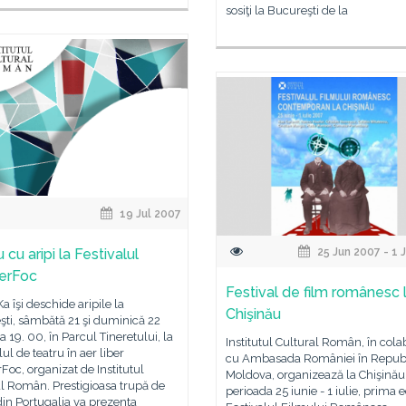
sosiţi la Bucureşti de la
19 Jul 2007
 cu aripi la Festivalul
25 Jun 2007 - 1 
erFoc
Festival de film românesc 
Ka îşi deschide aripile la
Chişinău
ti, sâmbătă 21 şi duminică 22
ra 19. 00, în Parcul Tineretului, la
Institutul Cultural Român, în cola
lul de teatru în aer liber
cu Ambasada României în Repub
oc, organizat de Institutul
Moldova, organizează la Chişinău,
l Român. Prestigioasa trupă de
perioada 25 iunie - 1 iulie, prima e
din Portugalia va prezenta