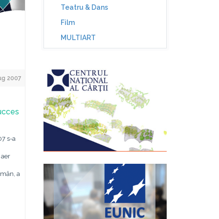
Teatru & Dans
Film
MULTIART
ug 2007
ucces
07 s-a
 aer
Român, a