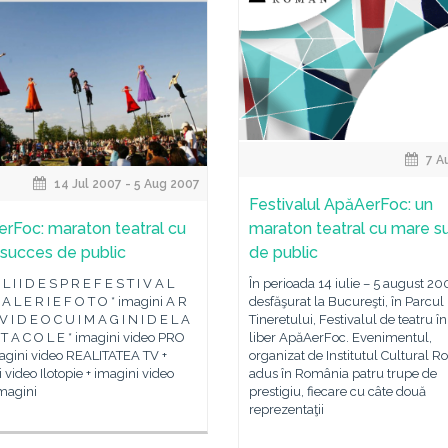
7 A
14 Jul 2007 - 5 Aug 2007
Festivalul ApăAerFoc: un
rFoc: maraton teatral cu
maraton teatral cu mare s
succes de public
de public
L I I D E S P R E F E S T I V A L
În perioada 14 iulie – 5 august 20
G A L E R I E F O T O * imagini A R
desfăşurat la Bucureşti, în Parcul
 V I D E O C U I M A G I N I D E L A
Tineretului, Festivalul de teatru în
 T A C O L E * imagini video PRO
liber ApăAerFoc. Evenimentul,
magini video REALITATEA TV +
organizat de Institutul Cultural 
 video Ilotopie + imagini video
adus în România patru trupe de
imagini
prestigiu, fiecare cu câte două
reprezentaţii