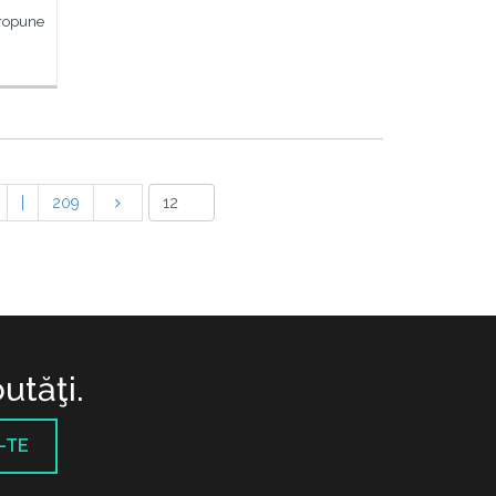
propune
|
209
utăţi.
-TE