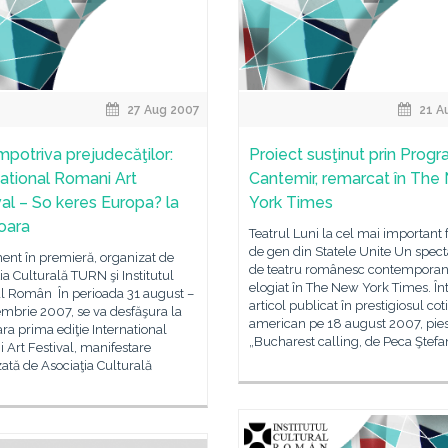
27 Aug 2007
21 A
împotriva prejudecăţilor:
Proiect susţinut prin Prog
national Romani Art
Cantemir, remarcat în The
val – So keres Europa? la
York Times
oara
Teatrul Luni la cel mai important f
de gen din Statele Unite Un spect
ent în premieră, organizat de
de teatru românesc contemporan
ia Culturală TURN şi Institutul
elogiat în The New York Times. În
al Român În perioada 31 august –
articol publicat în prestigiosul cot
mbrie 2007, se va desfăşura la
american pe 18 august 2007, pie
ra prima ediţie International
„Bucharest calling, de Peca Ştefa
Art Festival, manifestare
ată de Asociaţia Culturală