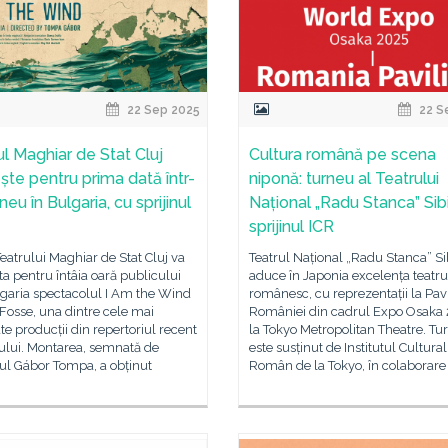
22 Sep 2025
22 S
ul Maghiar de Stat Cluj
Cultura română pe scena
ște pentru prima dată într-
niponă: turneu al Teatrului
neu în Bulgaria, cu sprijinul
Național „Radu Stanca” Sibi
sprijinul ICR
eatrului Maghiar de Stat Cluj va
Teatrul Național „Radu Stanca” Si
a pentru întâia oară publicului
aduce în Japonia excelența teatru
lgaria spectacolul I Am the Wind
românesc, cu reprezentații la Pav
Fosse, una dintre cele mai
României din cadrul Expo Osaka 
te producții din repertoriul recent
la Tokyo Metropolitan Theatre. Tu
rului. Montarea, semnată de
este susținut de Institutul Cultural
ul Gábor Tompa, a obținut
Român de la Tokyo, în colaborare