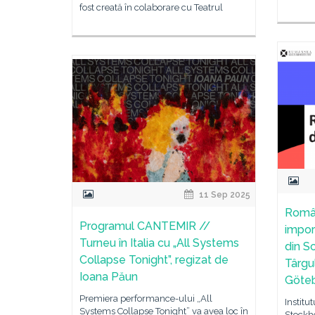
fost creată în colaborare cu Teatrul
11 Sep 2025
Român
Programul CANTEMIR //
impor
Turneu în Italia cu „All Systems
din S
Collapse Tonight”, regizat de
Târgu
Ioana Păun
Göte
Premiera performance-ului „All
Institu
Systems Collapse Tonight” va avea loc în
Stockho