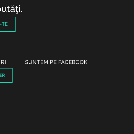
utăţi.
-TE
RI
SUNTEM PE FACEBOOK
ER