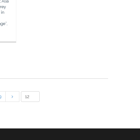
t Alia
frey
 în
ge”,
9