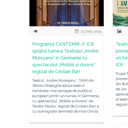
23 Sep 2025
Programul CANTEMIR // ICR
Teatr
sprijină turneul Teatrului „Andrei
porne
Mureșanu” în Germania cu
un tur
spectacolul „Mobilă și durere”,
ICR
regizat de Cristian Ban
Trupa T
prezent
Teatrul „Andrei Mureșanu” (TAM) din
din Bu
Sfântu Gheorghe aduce teatrul
de Jon 
românesc mai aproape de publicul
aprecia
european printr-un turneu în Germania,
al teat
cu spectacolul „Mobilă și durere” de
regizor
Teodor Mazilu, regizat de Cristian Ban și
cu scenografia semnată de Irina Chirilă.