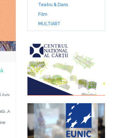
Teatru & Dans
Film
MULTIART
tă
l Aviv
ată „A
ine