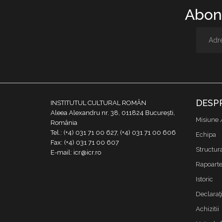
Abone
DESP
INSTITUTUL CULTURAL ROMÂN
Aleea Alexandru nr. 38, 011824 București,
Misiune 
România
Tel.: (+4) 031 71 00 627, (+4) 031 71 00 606
Echipa
Fax: (+4) 031 71 00 607
Structur
E-mail: icr@icr.ro
Rapoarte 
Istoric
Declaraţi
Achizitii