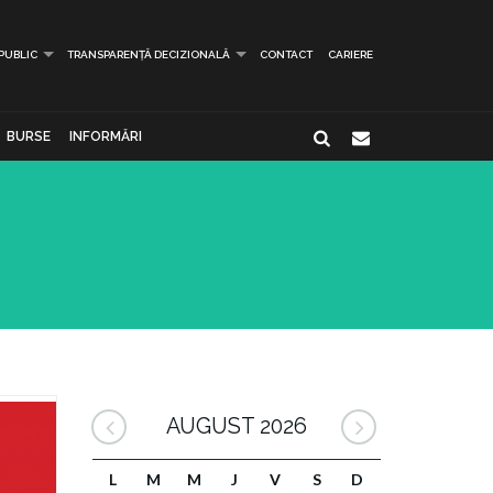
 PUBLIC
TRANSPARENȚĂ DECIZIONALĂ
CONTACT
CARIERE
BURSE
INFORMĂRI
AUGUST 2026
L
M
M
J
V
S
D