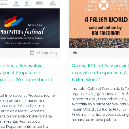
18 Sep 2025
 ediție a Festivalului
Galeria ICR Tel Aviv prezin
național Propatria se
expoziția retrospectivă „A
ide pe 20 septembrie la
Fallen World”
a
Institutul Cultural Român de la Te
organizează și găzduiește, între 8
lul Internațional Propatria revine
septembrie și 31 octombrie 2025,
0 septembrie – 1 noiembrie
expoziția solo retrospectivă intitul
 cea de a XV-a ediție, sub
Fallen World”, cu lucrările lui Uri
a artistică a Marei Dobrescu,
Friedman – artist israelian de orig
ută pianistă de origine română
română ce îmbină pictura
tă în Franța. Realizată cu
erea Departamentului pentru