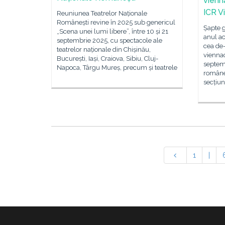
vienn
ICR V
Reuniunea Teatrelor Naționale
Românești revine în 2025 sub genericul
Șapte g
„Scena unei lumi libere”, între 10 și 21
anul ac
septembrie 2025, cu spectacole ale
cea de-
teatrelor naționale din Chișinău,
viennac
București, Iași, Craiova, Sibiu, Cluj-
septemb
Napoca, Târgu Mureș, precum și teatrele
românea
secțiu
1
|