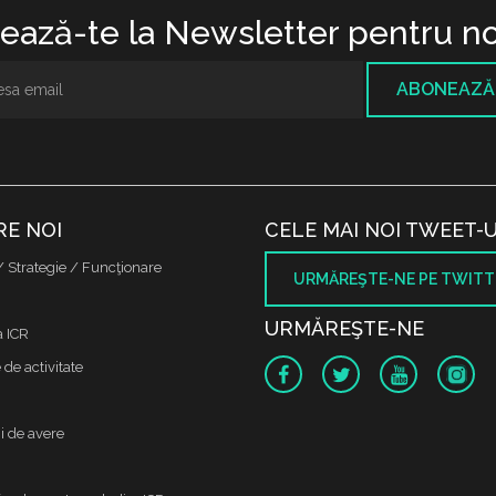
ază-te la Newsletter pentru no
ABONEAZĂ
RE NOI
CELE MAI NOI TWEET-U
/ Strategie / Funcţionare
URMĂREŞTE-NE PE TWITT
URMĂREŞTE-NE
a ICR
de activitate
i de avere