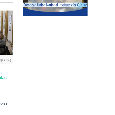
ep 2025
plan
n
ntrul
cu