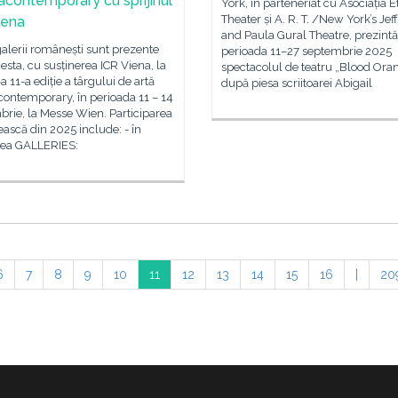
acontemporary cu sprijinul
York, în parteneriat cu Asociația E
Theater și A. R. T. /New York’s Jef
iena
and Paula Gural Theatre, prezintă
alerii românești sunt prezente
perioada 11–27 septembrie 2025
esta, cu susținerea ICR Viena, la
spectacolul de teatru „Blood Oran
a 11-a ediție a târgului de artă
după piesa scriitoarei Abigail
ontemporary, în perioada 11 – 14
rie, la Messe Wien. Participarea
scă din 2025 include: - în
nea GALLERIES:
6
7
8
9
10
11
12
13
14
15
16
|
20