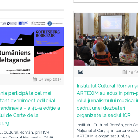
15 S
15 Sep 2025
Institutul Cultural Român și
ia participă la cel mai
ARTEXIM au adus în prim-
tant eveniment editorial
rolul jurnalismului muzical î
candinavia – a 41-a ediție a
cadrul unei dezbateri
lui de Carte de la
organizate la sediul ICR
borg
Institutul Cultural Român, prin Ce
Național al Cărții și în parteneriat 
tul Cultural Român, prin ICR
ARTEXIM, a organizat luni, 15
lm, Centrul Național al Cărții