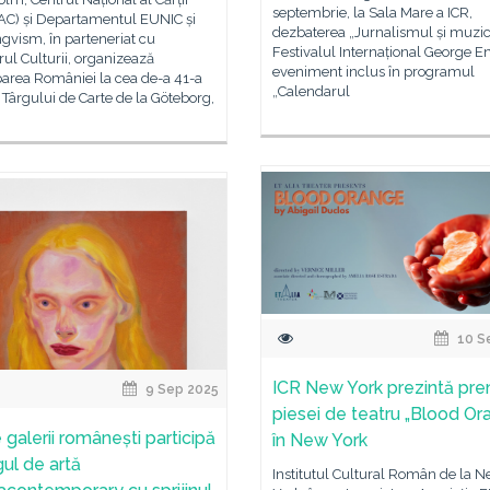
septembrie, la Sala Mare a ICR,
C) și Departamentul EUNIC și
dezbaterea „Jurnalismul și muzic
ngvism, în parteneriat cu
Festivalul Internațional George E
rul Culturii, organizează
eveniment inclus în programul
parea României la cea de-a 41-a
„Calendarul
a Târgului de Carte de la Göteborg,
10 S
ICR New York prezintă pre
9 Sep 2025
piesei de teatru „Blood Or
 galerii românești participă
în New York
gul de artă
Institutul Cultural Român de la 