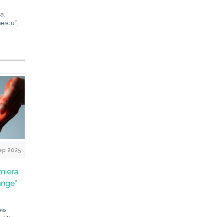
a.
nescu”,
ep 2025
miera
ange”
New