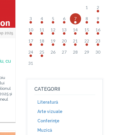
1
2
3
4
5
6
7
8
9
10
11
12
13
14
15
16
ep 2025
17
18
19
20
21
22
23
24
25
26
27
28
29
30
u, cu
31
biu
lui
ilionul
CATEGORII
2025 și
rneul
Literatură
Arte vizuale
Conferinţe
Muzică