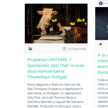
16 Sep 2025
A 15-a
Programul CANTEMIR //
Inter
Spectacolul „Sidy Thal” va avea
desch
două reprezentații la
Rom
Theaterhaus Stuttgart
Festiva
între 2
Noua stagiune a Teatrului German de
2025 cu
Stat Timișoara începe cu o deplasare în
direcți
Germania, la Stuttgart, cu spectacolul
cunosc
Sidy Thal, scris de Thomas Perle și
stabili
Clemens Bechtel și regizat de Clemens
susțin
Bechtel. Producția multilingvă, care a