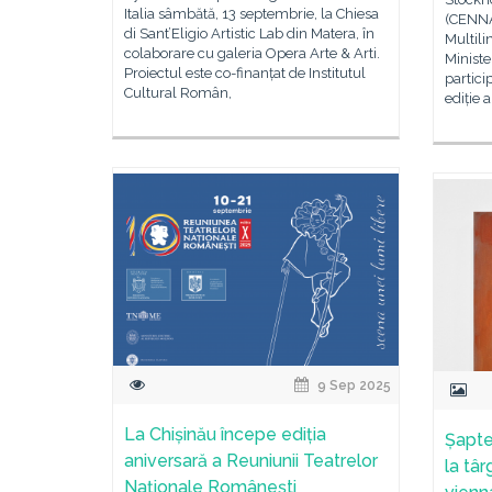
Italia sâmbătă, 13 septembrie, la Chiesa
(CENNA
di Sant’Eligio Artistic Lab din Matera, în
Multili
colaborare cu galeria Opera Arte & Arti.
Ministe
Proiectul este co-finanțat de Institutul
partici
Cultural Român,
ediție 
9 Sep 2025
La Chișinău începe ediția
Șapte
aniversară a Reuniunii Teatrelor
la târ
Naționale Românești