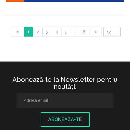
1
2
3
4
5
|
6
Abonează-te la Newsletter pentru
noutăţi.
ABONEAZĂ-TE