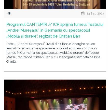
23 Sep 2025
Programul CANTEMIR // ICR sprijină turneul Teatrului
„Andrei Mureșanu” în Germania cu spectacolul
„Mobilă și durere”, regizat de Cristian Ban
Teatrul „Andrei Mureșanu” (TAM) din Sfântu Gheorghe aduce
teatrul românesc mai aproape de publicul european printr-un
turneu în Germania, cu spectacolul „Mobilă și durere” de Teodor
Mazilu, regizat de Cristian Ban și cu scenografia semnată de Irina
Chirilă.