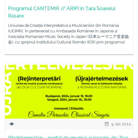
Programul CANTEMIR // ARIPI în Țara Soarelui
Răsare
Uniunea de Creație Interpretativă a Muzicienilor din România
(UCIMR), în parteneriat cu Ambasada României în Japonia și
Asociația Romanian Music Society in Japan (日本ルーマニア音楽協
会), cu sprijinul Institutului Cultural Român (ICR) prin programul
9 Jan 2024
(Re)interpretări – recital de muzică și poezie, de Ziua