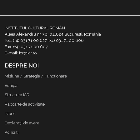
INSTITUTUL CULTURAL ROMÂN
Aleea Alexandru nr. 38, 011824 București, România
Tel.: (+4) 031 71 00 627, (+4) 031 71 00 606
Fax: (+4) 031 71 00 607
E-mail: icr@icr.ro
DESPRE NOI
Misiune / Strategie / Funcţionare
Echipa
Structura ICR
Rapoarte de activitate
Istoric
Declaraţii de avere
Achizitii