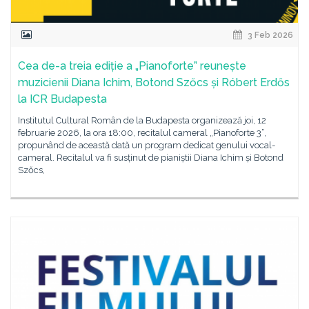
3 Feb 2026
Cea de-a treia ediție a „Pianoforte” reunește
muzicienii Diana Ichim, Botond Szőcs și Róbert Erdős
la ICR Budapesta
Institutul Cultural Român de la Budapesta organizează joi, 12
februarie 2026, la ora 18:00, recitalul cameral „Pianoforte 3”,
propunând de această dată un program dedicat genului vocal-
cameral. Recitalul va fi susținut de pianiștii Diana Ichim și Botond
Szőcs,