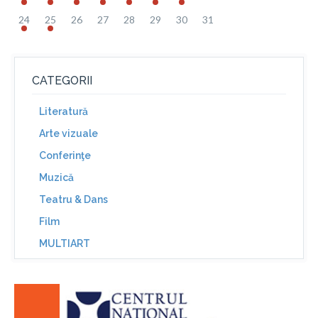
24
25
26
27
28
29
30
31
CATEGORII
Literatură
Arte vizuale
Conferinţe
Muzică
Teatru & Dans
Film
MULTIART