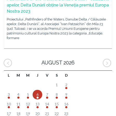
apelor, Delta Dunării obține la Veneția premiul Europa
Nostra 2023
Proiectului „Pathfinders of the Waters, Danube Delta / Călăuzele
apelor, Delta Dunării”, al Asociaţiei “Ivan Patzaichin” din Mila 23
(jud. Tulcea), i se va acorda Premiul Uniunii Europene pentru
patrimoniu cultural Europa Nostra 2023 la categoria „Educaţie,
formare
AUGUST 2026
L
M
M
J
V
S
D
1
2
3
4
5
6
7
8
9
10
11
12
13
14
15
16
17
18
19
20
21
22
23