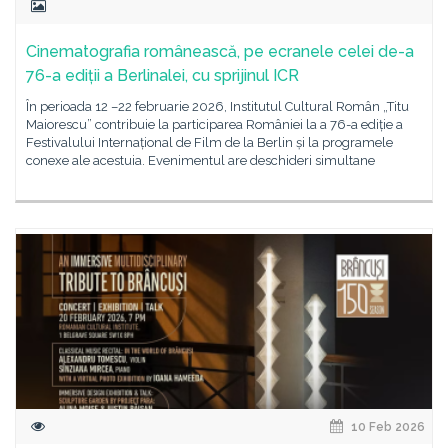
Cinematografia românească, pe ecranele celei de-a
76-a ediții a Berlinalei, cu sprijinul ICR
În perioada 12 –22 februarie 2026, Institutul Cultural Român „Titu
Maiorescu” contribuie la participarea României la a 76-a ediție a
Festivalului Internațional de Film de la Berlin și la programele
conexe ale acestuia. Evenimentul are deschideri simultane
10 Feb 2026