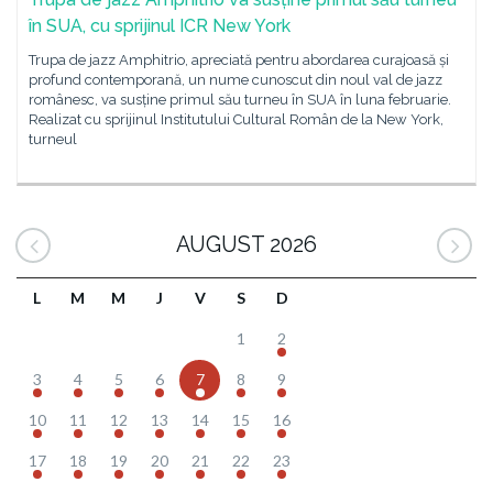
în SUA, cu sprijinul ICR New York
Trupa de jazz Amphitrio, apreciată pentru abordarea curajoasă și
profund contemporană, un nume cunoscut din noul val de jazz
românesc, va susține primul său turneu în SUA în luna februarie.
Realizat cu sprijinul Institutului Cultural Român de la New York,
turneul
AUGUST 2026
L
M
M
J
V
S
D
1
2
3
4
5
6
7
8
9
10
11
12
13
14
15
16
17
18
19
20
21
22
23