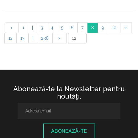
1
|
3
4
5
6
7
8
9
10
11
12
13
|
238
Abonează-te la Newsletter pentru
noutăţi.
ABONEAZĂ-TE