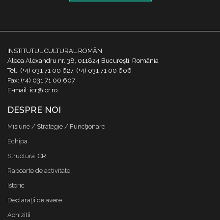
INSTITUTUL CULTURAL ROMÂN
Aleea Alexandru nr. 38, 011824 București, România
Tel.: (+4) 031 71 00 627, (+4) 031 71 00 606
Fax: (+4) 031 71 00 607
E-mail: icr@icr.ro
DESPRE NOI
Misiune / Strategie / Funcţionare
Echipa
Structura ICR
Rapoarte de activitate
Istoric
Declaraţii de avere
Achizitii