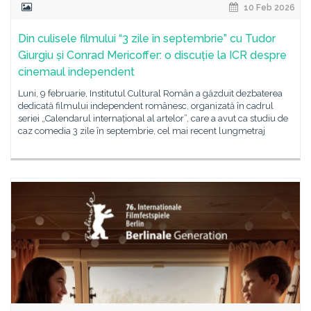
10 Feb 2026
Din culisele filmului “3 zile în septembrie” cu Tudor
Giurgiu și Conrad Mericoffer: o discuție la ICR despre
cinemaul independent
Luni, 9 februarie, Institutul Cultural Român a găzduit dezbaterea
dedicată filmului independent românesc, organizată în cadrul
seriei „Calendarul internațional al artelor”, care a avut ca studiu de
caz comedia 3 zile în septembrie, cel mai recent lungmetraj