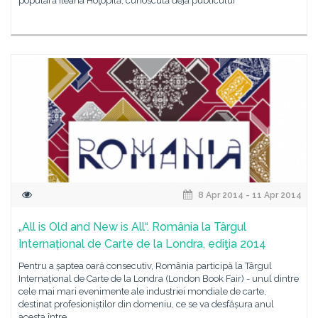
populară Ileana Hoţopilă, cunoscută deja publicului
8 Apr 2014 - 11 Apr 2014
„All is Old and New is All“. România la Târgul
Internațional de Carte de la Londra, ediţia 2014
Pentru a șaptea oară consecutiv, România participă la Târgul
Internațional de Carte de la Londra (London Book Fair) - unul dintre
cele mai mari evenimente ale industriei mondiale de carte,
destinat profesioniștilor din domeniu, ce se va desfășura anul
acesta între