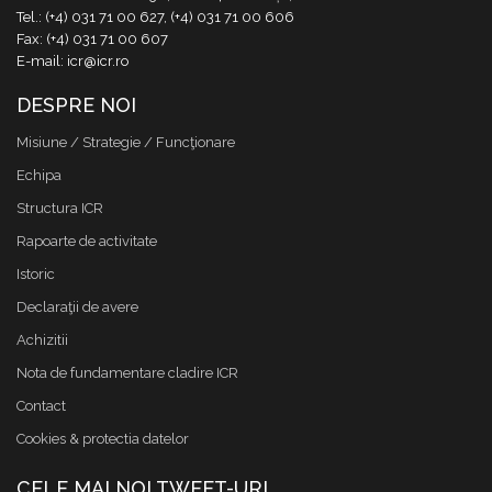
Tel.: (+4) 031 71 00 627, (+4) 031 71 00 606
Fax: (+4) 031 71 00 607
E-mail: icr@icr.ro
DESPRE NOI
Misiune / Strategie / Funcţionare
Echipa
Structura ICR
Rapoarte de activitate
Istoric
Declaraţii de avere
Achizitii
Nota de fundamentare cladire ICR
Contact
Cookies & protectia datelor
CELE MAI NOI TWEET-URI