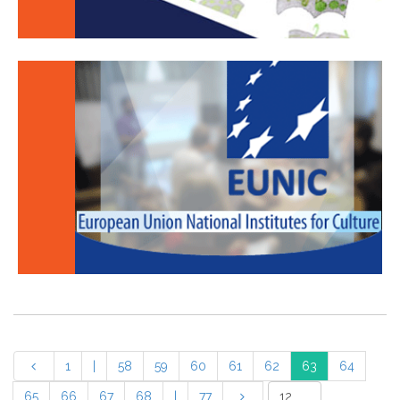
1
|
58
59
60
61
62
63
64
65
66
67
68
|
77