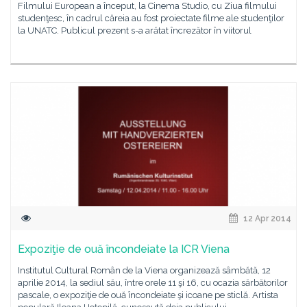
Filmului European a început, la Cinema Studio, cu Ziua filmului
studenţesc, în cadrul căreia au fost proiectate filme ale studenţilor
la UNATC. Publicul prezent s-a arătat încrezător în viitorul
12 Apr 2014
Expoziţie de ouă încondeiate la ICR Viena
Institutul Cultural Român de la Viena organizează sâmbătă, 12
aprilie 2014, la sediul său, între orele 11 şi 16, cu ocazia sărbătorilor
pascale, o expoziţie de ouă încondeiate şi icoane pe sticlă. Artista