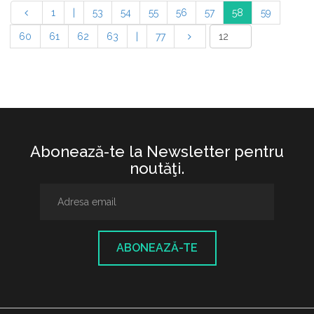
1
|
53
54
55
56
57
58
59
60
61
62
63
|
77
Abonează-te la Newsletter pentru
noutăţi.
ABONEAZĂ-TE