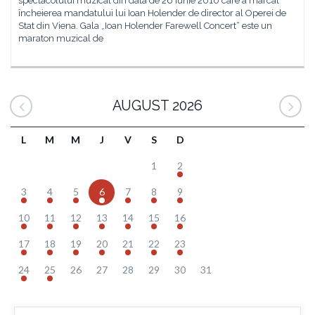
spectacolului muzical din data de 26 iunie 2010 care a marcat
încheierea mandatului lui Ioan Holender de director al Operei de
Stat din Viena. Gala „Ioan Holender Farewell Concert“ este un
maraton muzical de
AUGUST 2026
L
M
M
J
V
S
D
1
2
3
4
5
6
7
8
9
10
11
12
13
14
15
16
17
18
19
20
21
22
23
24
25
26
27
28
29
30
31