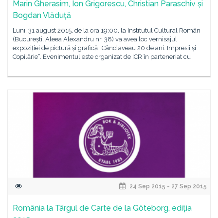
Marin Gherasim, Ion Grigorescu, Christian Paraschiv și
Bogdan Vlăduță
Luni, 31 august 2015, de la ora 19:00, la Institutul Cultural Român
(București, Aleea Alexandru nr. 38) va avea loc vernisajul
expoziției de pictură și grafică „Când aveau 20 de ani. Impresii și
Copilărie“. Evenimentul este organizat de ICR în parteneriat cu
24 Sep 2015 - 27 Sep 2015
România la Târgul de Carte de la Göteborg, ediția