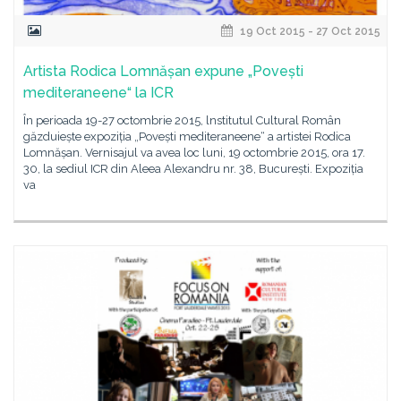
19 Oct 2015 - 27 Oct 2015
Artista Rodica Lomnășan expune „Povești
mediteraneene“ la ICR
În perioada 19-27 octombrie 2015, lnstitutul Cultural Român
găzduiește expoziția „Povești mediteraneene“ a artistei Rodica
Lomnășan. Vernisajul va avea loc luni, 19 octombrie 2015, ora 17.
30, la sediul ICR din Aleea Alexandru nr. 38, București. Expoziția
va