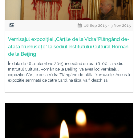
16 Sep 2015 - 3 Nov 2015
Vernisajul expoziției „Cărțile de la Vidra*Plângând de-
atâta frumusețe” la sediul Institutului Cultural Român
de la Beijing
În data de 16 septembrie 2015, începând cu ora 16. 00, la sediul
Institutul Cultural Român de la Beijing, va avea loc vernisajul
expoziției Cărțile de la Vidra*Plângând de-atâta frumusețe. Această
expoziție semnată de către Carolina Ilica, va fi deschisă