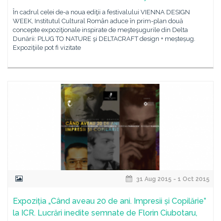
În cadrul celei de-a noua ediţii a festivalului VIENNA DESIGN
WEEK, Institutul Cultural Român aduce în prim-plan două
concepte expoziţionale inspirate de meşteşugurile din Delta
Dunării: PLUG TO NATURE şi DELTACRAFT design + meșteșug.
Expoziţiile pot fi vizitate
31 Aug 2015 - 1 Oct 2015
Expoziția „Când aveau 20 de ani. Impresii și Copilărie”
la ICR. Lucrări inedite semnate de Florin Ciubotaru,