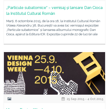
„Particule subatomice“ – vernisaj și lansare Dan Cioca
la Institutul Cultural Român
Marți, 6 octombrie 2015, de la ora 18, la Institutul Cultural Român
(Aleea Alexandru 38, București) va avea loc vernisajul expoziției
„Particule subatomice“ și lansarea albumului monografic Dan
Cioca, apărut la Editura ICR. Expoziția cuprinde 22 de lucrări ale
25 Sep 2015 - 4 Oct 2015