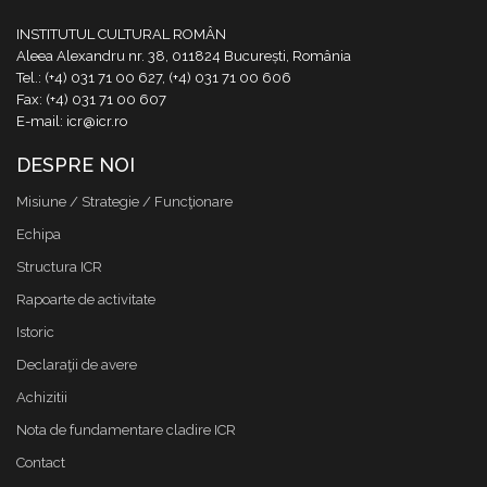
INSTITUTUL CULTURAL ROMÂN
Aleea Alexandru nr. 38, 011824 București, România
Tel.: (+4) 031 71 00 627, (+4) 031 71 00 606
Fax: (+4) 031 71 00 607
E-mail: icr@icr.ro
DESPRE NOI
Misiune / Strategie / Funcţionare
Echipa
Structura ICR
Rapoarte de activitate
Istoric
Declaraţii de avere
Achizitii
Nota de fundamentare cladire ICR
Contact