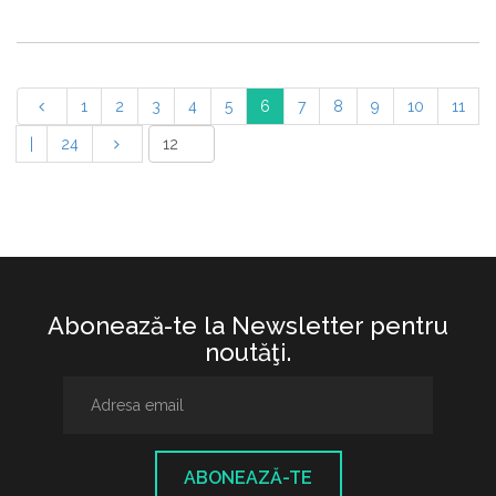
1
2
3
4
5
6
7
8
9
10
11
|
24
Abonează-te la Newsletter pentru
noutăţi.
ABONEAZĂ-TE