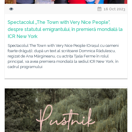
16 Oct 2023
Spectacolul „The Town with Very Nice People”,
despre statutul emigrantului, în premieră mondială la
ICR New York
Spectacolul The Town with Very Nice People (Orașul cu oameni
foarte drăguți), după un text al scriitoarei Domnica Rădulescu,
regizat de Ana Mărgineanu, cu actrița Tjaša Ferme în rolul
principal, va avea premiera mondială la sediul ICR New York, în
cadrul programului