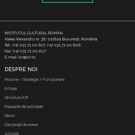
INSTITUTUL CULTURAL ROMÂN
Aleea Alexandru nr. 38, 011824 București, România
Tel.: (+4) 031 71 00 627, (+4) 031 71 00 606
Fax: (+4) 031 71 00 607
E-mail: icr@icr.ro
DESPRE NOI
Misiune / Strategie / Funcţionare
Echipa
Structura ICR
Rapoarte de activitate
Istoric
Declaraţii de avere
Achizitii