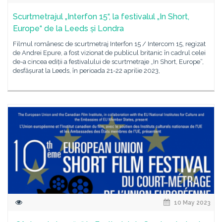
Scurtmetrajul „Interfon 15“, la festivalul „In Short,
Europe“ de la Leeds și Londra
Filmul românesc de scurtmetraj Interfon 15 / Intercom 15, regizat
de Andrei Epure, a fost vizionat de publicul britanic în cadrul celei
de-a cincea ediții a festivalului de scurtmetraje „In Short, Europe“,
desfășurat la Leeds, în perioada 21-22 aprilie 2023,
10 May 2023