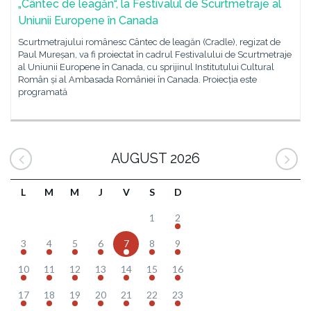
„Cântec de leagăn“, la Festivalul de Scurtmetraje al
Uniunii Europene în Canada
Scurtmetrajului românesc Cântec de leagăn (Cradle), regizat de
Paul Mureșan, va fi proiectat în cadrul Festivalului de Scurtmetraje
al Uniunii Europene în Canada, cu sprijinul Institutului Cultural
Român și al Ambasada României în Canada. Proiecția este
programată
AUGUST 2026
L
M
M
J
V
S
D
1
2
3
4
5
6
7
8
9
10
11
12
13
14
15
16
17
18
19
20
21
22
23