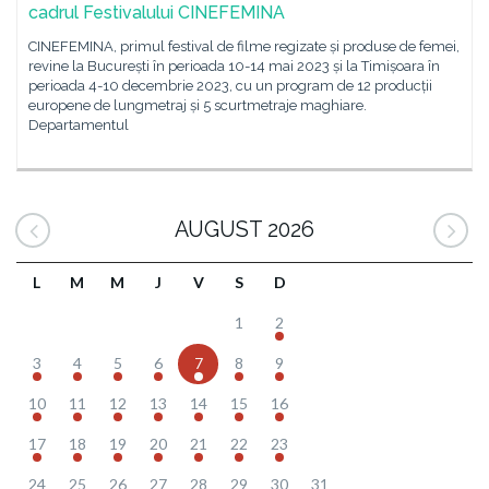
cadrul Festivalului CINEFEMINA
CINEFEMINA, primul festival de filme regizate și produse de femei,
revine la București în perioada 10-14 mai 2023 și la Timișoara în
perioada 4-10 decembrie 2023, cu un program de 12 producții
europene de lungmetraj și 5 scurtmetraje maghiare.
Departamentul
AUGUST 2026
L
M
M
J
V
S
D
1
2
3
4
5
6
7
8
9
10
11
12
13
14
15
16
17
18
19
20
21
22
23
24
25
26
27
28
29
30
31