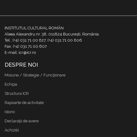
INSTITUTUL CULTURAL ROMÂN
Aleea Alexandru nr. 38, 011824 București, România
Tel.: (+4) 031 71 00 627, (+4) 031 71 00 606
Fax: (+4) 031 71 00 607
E-mail: icr@icr.ro
DESPRE NOI
Misiune / Strategie / Funcţionare
Echipa
Structura ICR
Rapoarte de activitate
Istoric
Declaraţii de avere
Achizitii