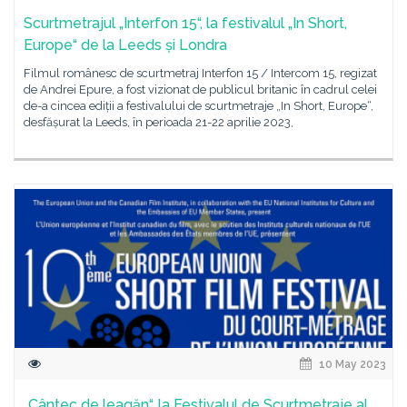
Scurtmetrajul „Interfon 15“, la festivalul „In Short,
Europe“ de la Leeds și Londra
Filmul românesc de scurtmetraj Interfon 15 / Intercom 15, regizat
de Andrei Epure, a fost vizionat de publicul britanic în cadrul celei
de-a cincea ediții a festivalului de scurtmetraje „In Short, Europe“,
desfășurat la Leeds, în perioada 21-22 aprilie 2023,
10 May 2023
„Cântec de leagăn“, la Festivalul de Scurtmetraje al