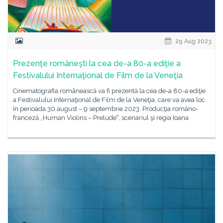
29 Aug 2023
Prezenţe româneşti la cea de-a 80-a ediţie a
Festivalului Internaţional de Film de la Veneţia
Cinematografia românească va fi prezentă la cea de-a 80-a ediţie
a Festivalului Internaţional de Film de la Veneţia, care va avea loc
în perioada 30 august – 9 septembrie 2023. Producţia româno-
franceză „Human Violins – Preludeˮ, scenariul şi regia Ioana