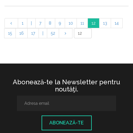
1
|
7
8
9
10
11
12
13
14
15
16
17
|
52
Abonează-te la Newsletter pentru
noutăţi.
ABONEAZĂ-TE