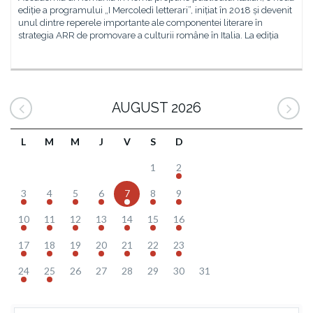
ediție a programului „I Mercoledì letterari”, inițiat în 2018 și devenit
unul dintre reperele importante ale componentei literare în
strategia ARR de promovare a culturii române în Italia. La ediția
AUGUST 2026
L
M
M
J
V
S
D
1
2
3
4
5
6
7
8
9
10
11
12
13
14
15
16
17
18
19
20
21
22
23
24
25
26
27
28
29
30
31