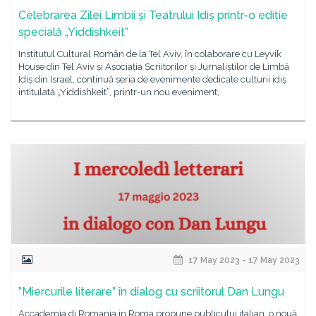
Celebrarea Zilei Limbii și Teatrului Idiș printr-o ediție
specială „Yiddishkeit”
Institutul Cultural Român de la Tel Aviv, în colaborare cu Leyvik
House din Tel Aviv și Asociația Scriitorilor și Jurnaliștilor de Limbă
Idiș din Israel, continuă seria de evenimente dedicate culturii idiș
intitulată „Yiddishkeit”, printr-un nou eveniment,
17 May 2023 - 17 May 2023
”Miercurile literare” în dialog cu scriitorul Dan Lungu
Accademia di Romania in Roma propune publicului italian, o nouă