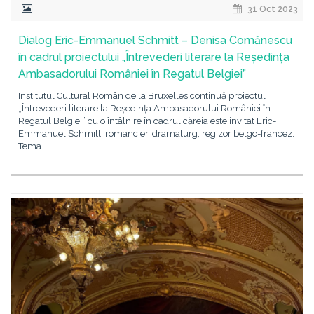
31 Oct 2023
Dialog Eric-Emmanuel Schmitt – Denisa Comănescu
în cadrul proiectului „Întrevederi literare la Reședința
Ambasadorului României în Regatul Belgiei”
Institutul Cultural Român de la Bruxelles continuă proiectul
„Întrevederi literare la Reședința Ambasadorului României în
Regatul Belgiei” cu o întâlnire în cadrul căreia este invitat Eric-
Emmanuel Schmitt, romancier, dramaturg, regizor belgo-francez.
Tema