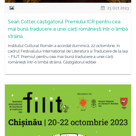
23 Oct 2023
Sean Cotter, câștigătorul Premiului ICR pentru cea
mai bună traducere a unei cărți românești într-o limbă
străină
Institutul Cultural Român a acordat duminică, 22 octombrie, în
cadrul Festivalului Internațional de Literatură și Traducere de la Iași
– FILIT, Premiul pentru cea mai bună traducere a unei cărți
românești într-o limbă străină. Câștigătorul ediției