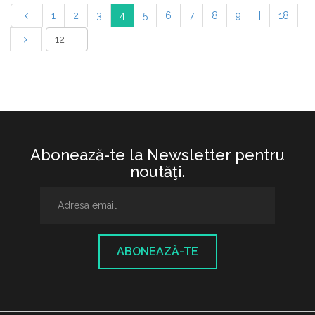
1
2
3
4
5
6
7
8
9
|
18
Abonează-te la Newsletter pentru
noutăţi.
ABONEAZĂ-TE