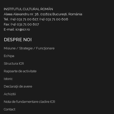
INSTITUTUL CULTURAL ROMÂN
Aleea Alexandru nr. 38, 011824 București, România
Tel.: (+4) 031 71 00 627, (+4) 031 71 00 606
Fax: (+4) 031 71 00 607
E-mail: icr@icr.ro
DESPRE NOI
Misiune / Strategie / Funcţionare
Echipa
Structura ICR
Rapoarte de activitate
Istoric
Declaraţii de avere
Achizitii
Nota de fundamentare cladire ICR
Contact