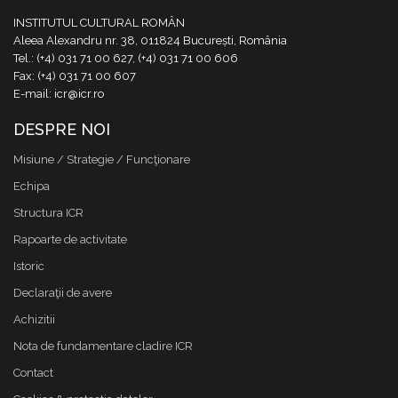
INSTITUTUL CULTURAL ROMÂN
Aleea Alexandru nr. 38, 011824 București, România
Tel.: (+4) 031 71 00 627, (+4) 031 71 00 606
Fax: (+4) 031 71 00 607
E-mail: icr@icr.ro
DESPRE NOI
Misiune / Strategie / Funcţionare
Echipa
Structura ICR
Rapoarte de activitate
Istoric
Declaraţii de avere
Achizitii
Nota de fundamentare cladire ICR
Contact