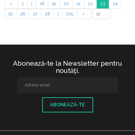
1
|
18
19
20
21
22
23
24
25
26
27
28
|
205
Abonează-te la Newsletter pentru
noutăţi.
ABONEAZĂ-TE