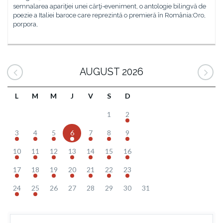
semnalarea apariţiei unei cărţi-eveniment, o antologie bilingvă de
poezie a Italiei baroce care reprezintă o premieră în România:Oro,
porpora,
AUGUST 2026
L
M
M
J
V
S
D
1
2
3
4
5
6
7
8
9
10
11
12
13
14
15
16
17
18
19
20
21
22
23
24
25
26
27
28
29
30
31