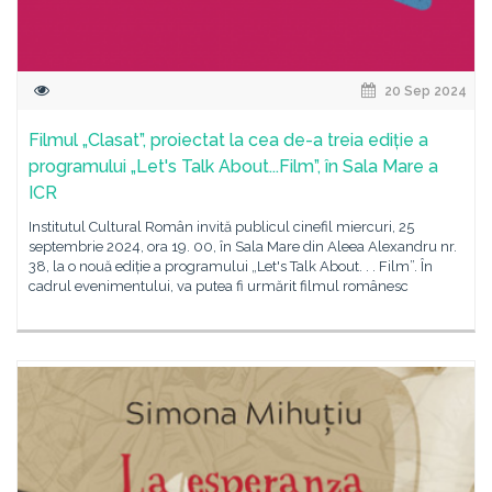
20 Sep 2024
Filmul „Clasat”, proiectat la cea de-a treia ediție a
programului „Let's Talk About...Film”, în Sala Mare a
ICR
Institutul Cultural Român invită publicul cinefil miercuri, 25
septembrie 2024, ora 19. 00, în Sala Mare din Aleea Alexandru nr.
38, la o nouă ediție a programului „Let's Talk About. . . Film”. În
cadrul evenimentului, va putea fi urmărit filmul românesc