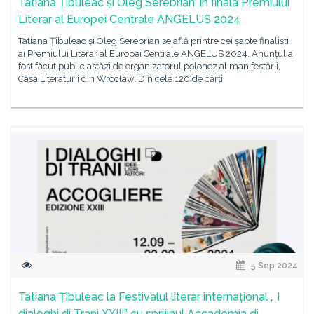
Tatiana Țîbuleac și Oleg Serebrian, în finala Premiului
Literar al Europei Centrale ANGELUS 2024
Tatiana Țîbuleac și Oleg Serebrian se află printre cei șapte finaliști
ai Premiului Literar al Europei Centrale ANGELUS 2024. Anunțul a
fost făcut public astăzi de organizatorul polonez al manifestării,
Casa Literaturii din Wrocław. Din cele 120 de cărți
5 Sep 2024
Tatiana Țîbuleac la Festivalul literar internațional „ I
dialoghi di Trani XXIII” cu sprijinul Accademia di