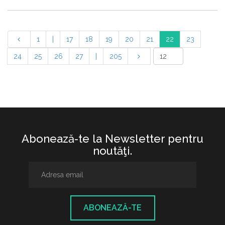
1
|
17
18
19
20
21
22
23
24
25
26
27
|
205
Abonează-te la Newsletter pentru
noutăţi.
ABONEAZĂ-TE