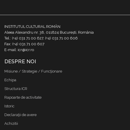
INSTITUTUL CULTURAL ROMÂN
Aleea Alexandru nr. 38, 011824 București, România
Tel.: (+4) 031 71 00 627, (+4) 031 71 00 606
Fax: (+4) 031 71 00 607
E-mail: icr@icr.ro
DESPRE NOI
Misiune / Strategie / Funcţionare
Echipa
Structura ICR
Rapoarte de activitate
Istoric
Declaraţii de avere
Achizitii