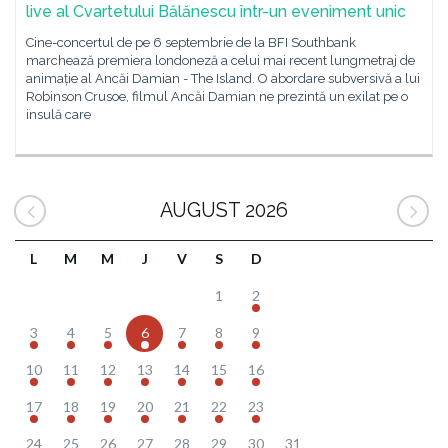
live al Cvartetului Bălănescu într-un eveniment unic
Cine-concertul de pe 6 septembrie de la BFI Southbank
marchează premiera londoneză a celui mai recent lungmetraj de
animație al Ancăi Damian - The Island. O abordare subversivă a lui
Robinson Crusoe, filmul Ancăi Damian ne prezintă un exilat pe o
insulă care
AUGUST 2026
L
M
M
J
V
S
D
1
2
3
4
5
6
7
8
9
10
11
12
13
14
15
16
17
18
19
20
21
22
23
24
25
26
27
28
29
30
31