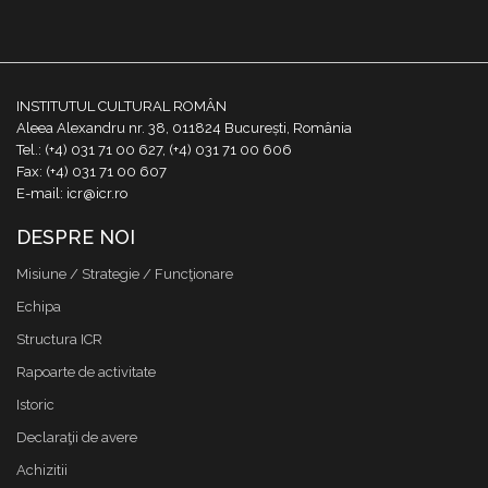
INSTITUTUL CULTURAL ROMÂN
Aleea Alexandru nr. 38, 011824 București, România
Tel.: (+4) 031 71 00 627, (+4) 031 71 00 606
Fax: (+4) 031 71 00 607
E-mail: icr@icr.ro
DESPRE NOI
Misiune / Strategie / Funcţionare
Echipa
Structura ICR
Rapoarte de activitate
Istoric
Declaraţii de avere
Achizitii