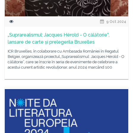
9 Oct 2024
„Suprarealismul: Jacques Hérold - O călătorieˮ,
lansare de carte și prelegerila Bruxelles
ICR Bruxelles, în colaborare cu Ambasada României în Regatul
Belgiei, organizează proiectul„Suprarealismul: Jacques Hérold - O
călătorie”, care se înscrie în seria de evenimente de celebrare a
acestui curent artistic revoluționar, anul 2024 marcând 100