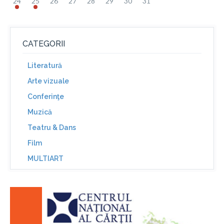
24
25
26
27
28
29
30
31
CATEGORII
Literatură
Arte vizuale
Conferinţe
Muzică
Teatru & Dans
Film
MULTIART