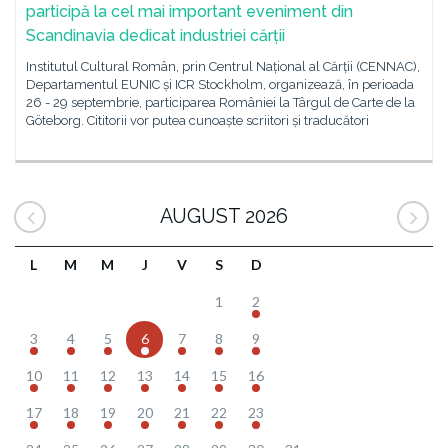
participă la cel mai important eveniment din
Scandinavia dedicat industriei cărții
Institutul Cultural Român, prin Centrul Național al Cărții (CENNAC),
Departamentul EUNIC și ICR Stockholm, organizează, în perioada
26 - 29 septembrie, participarea României la Târgul de Carte de la
Göteborg. Cititorii vor putea cunoaște scriitori și traducători
AUGUST 2026
L
M
M
J
V
S
D
1
2
3
4
5
6
7
8
9
10
11
12
13
14
15
16
17
18
19
20
21
22
23