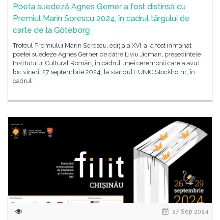
Poeta suedeză Agnes Gerner a fost distinsă cu
Premiul Marin Sorescu 2024, în cadrul târgului de
carte de la Göteborg
Trofeul Premiului Marin Sorescu, ediția a XVI-a, a fost înmânat
poetei suedeze Agnes Gerner de către Liviu Jicman, președintele
Institutului Cultural Român, în cadrul unei ceremonii care a avut
loc vineri, 27 septembrie 2024, la standul EUNIC Stockholm, în
cadrul
27 Sep 2024