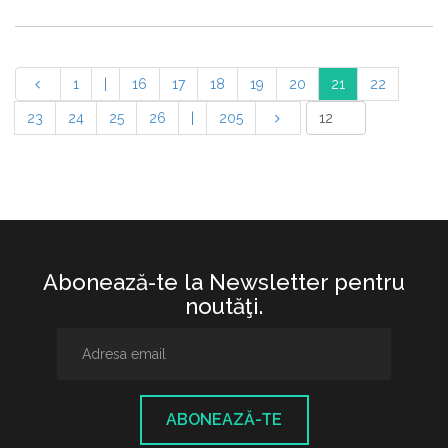
1
|
16
17
18
19
20
21
22
23
24
25
26
|
205
Abonează-te la Newsletter pentru
noutăţi.
ABONEAZĂ-TE