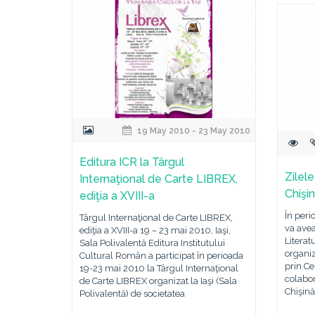
19 May 2010 - 23 May 2010
Editura ICR la Târgul
Zilele
Internaţional de Carte LIBREX,
Chişi
ediţia a XVIII-a
În peri
Târgul Internaţional de Carte LIBREX,
va avea
ediţia a XVIII-a 19 – 23 mai 2010, Iaşi,
Literat
Sala Polivalentă Editura Institutului
organiz
Cultural Român a participat în perioada
prin Cen
19-23 mai 2010 la Târgul Internaţional
colabor
de Carte LIBREX organizat la Iaşi (Sala
Chişină
Polivalentă) de societatea