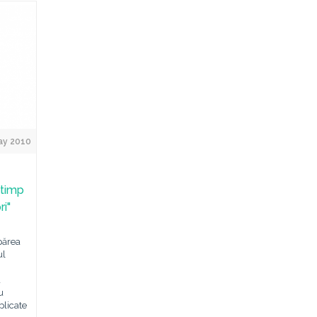
ay 2010
 timp
i"
părea
ul
a
u
plicate