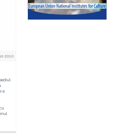
Jun 2010
 sediul
a
e a
cu
jinul