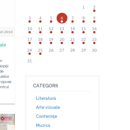
1
2
3
4
5
6
7
8
9
10
11
12
13
14
15
16
un 2010
17
18
19
20
21
22
23
ale
24
25
26
27
28
29
30
31
în
Nopţii
 de
utelor
propuse
CATEGORII
entrul
Literatură
Arte vizuale
Conferinţe
Muzică