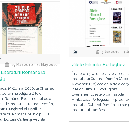
3 Jun 2010 - 4 
Zilele Filmului Portughez
19 May 2010 - 21 May 2010
 Literaturii Române la
În zilele 3 şi 4 iunie va avea loc la
nău
Institutului Cultural Român (Alee
Alexandru 38) cea de-a treia ediţi
oada 19-21 mai 2010, la Chişinău
Zilelor Filmului Portughez.
 loc prima ediţie a Zilelor
Evenimentul este organizat de
urii Române. Evenimentul este
Ambasada Portugaliei împreună 
at de Institutul Cultural Român,
Institutul Cultural Român, cu spri
trul Naţional al Cărţii, în
Institutului Camões.
are cu Primăria Municipiului
u, Editura Cartier şi Revista