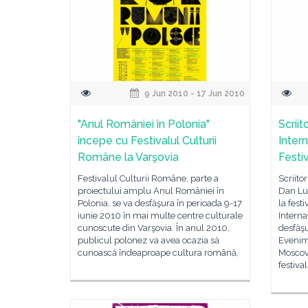
9 Jun 2010 - 17 Jun 2010
"Anul României în Polonia"
Scrii
începe cu Festivalul Culturii
Inter
Române la Varşovia
Festi
Festivalul Culturii Române, parte a
Scriito
proiectului amplu Anul României în
Dan Lun
Polonia, se va desfăşura în perioada 9-17
la fest
iunie 2010 în mai multe centre culturale
Interna
cunoscute din Varşovia. În anul 2010,
desfăşu
publicul polonez va avea ocazia să
Evenime
cunoască îndeaproape cultura română,
Moscova
festiva