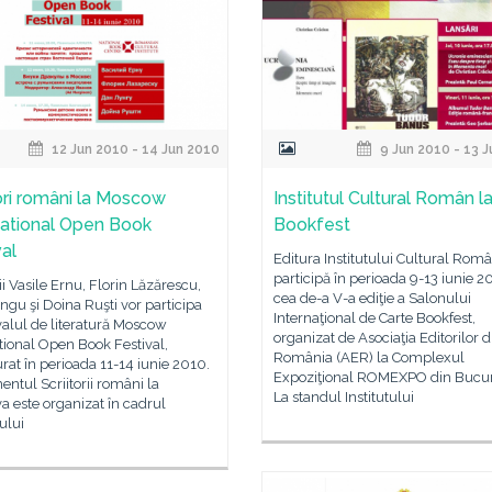
12 Jun 2010 - 14 Jun 2010
9 Jun 2010 - 13 
tori români la Moscow
Institutul Cultural Român l
national Open Book
Bookfest
val
Editura Institutului Cultural Rom
participă în perioada 9-13 iunie 2
rii Vasile Ernu, Florin Lăzărescu,
cea de-a V-a ediţie a Salonului
gu şi Doina Ruşti vor participa
Internaţional de Carte Bookfest,
ivalul de literatură Moscow
organizat de Asociaţia Editorilor d
tional Open Book Festival,
România (AER) la Complexul
rat în perioada 11-14 iunie 2010.
Expoziţional ROMEXPO din Bucur
ntul Scriitorii români la
La standul Institutului
 este organizat în cadrul
lului