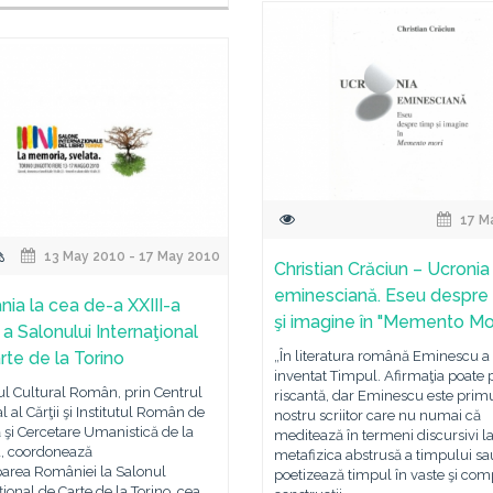
17 M
13 May 2010 - 17 May 2010
Christian Crăciun – Ucronia
eminesciană. Eseu despre
ia la cea de-a XXIII-a
şi imagine în "Memento Mor
 a Salonului Internaţional
rte de la Torino
„În literatura română Eminescu a
inventat Timpul. Afirmaţia poate 
tul Cultural Român, prin Centrul
riscantă, dar Eminescu este prim
l al Cărţii şi Institutul Român de
nostru scriitor care nu numai că
 şi Cercetare Umanistică de la
meditează în termeni discursivi l
a, coordonează
metafizica abstrusă a timpului sa
parea României la Salonul
poetizează timpul în vaste şi com
ţional de Carte de la Torino, cea