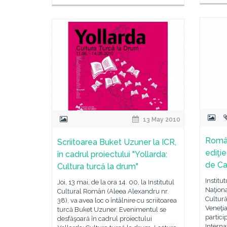
13 May 2010
Român
Scriitoarea Buket Uzuner la ICR,
ediţie
în cadrul proiectului "Yollarda:
de Ca
Cultura turcă la drum"
Institu
Joi, 13 mai, de la ora 14. 00, la Institutul
Naţiona
Cultural Român (Aleea Alexandru nr.
Cultură
38), va avea loc o întâlnire cu scriitoarea
Veneţi
turcă Buket Uzuner. Evenimentul se
partici
desfăşoară în cadrul proiectului
Interna