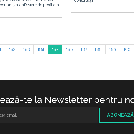
construcţii
ortantă manifestare de profil din
1
182
183
184
185
186
187
188
189
190
ază-te la Newsletter pentru no
ABONEAZĂ