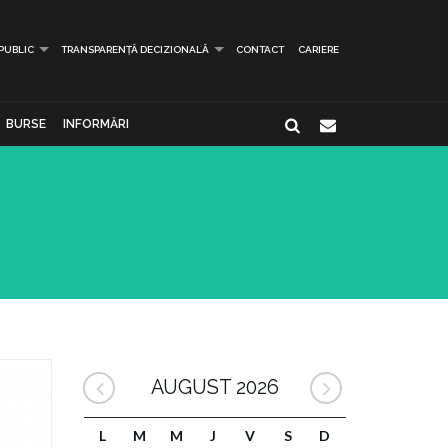
 PUBLIC
TRANSPARENȚĂ DECIZIONALĂ
CONTACT
CARIERE
BURSE
INFORMĂRI
AUGUST 2026
L
M
M
J
V
S
D