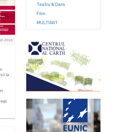
Teatru & Dans
Film
MULTIART
Jun 2010
a
ân
010 la
in
eşti.