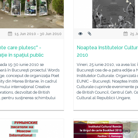
15 Jun 2010 - 30 Jun 2010
25 J
nte care plutesc'' -
Noaptea Institutelor Cultur
aţie în spaţiul public
2010
oada 15-30 iunie 2010 se
Vineri, 25 iunie 2010, va avea loc 
ară în Bucureşti proiectul Words
Bucureşti cea de-a patra ediţie a 
ge, conceput de organizaţia Poet
Institutelor Culturale. Organizată
City din Marea Britanie, în cadrul
EUNIC – Bucureşti, Noaptea Instit
ului internaţional Creative
Culturale cuprinde evenimente 
rations, dezvoltat de British
de British Council, Centrul Ceh, C
l pentru susţinerea schimbului
Cultural al Republicii Ungare,