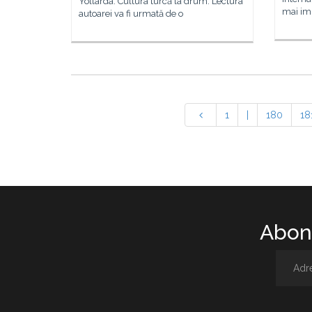
Yollarda: Cultura turcă la drum. Lectura
mai imp
autoarei va fi urmată de o
1
|
180
18
Abone