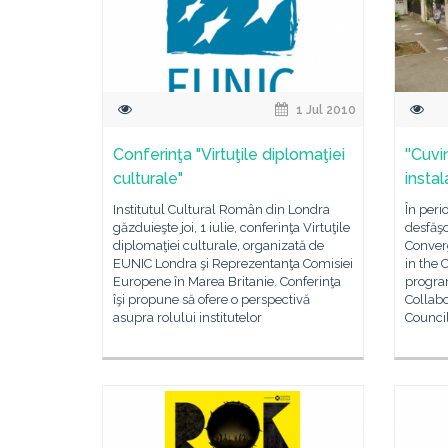
1 Jul 2010
Conferinţa "Virtuţile diplomaţiei
''Cuvi
culturale"
instal
Institutul Cultural Român din Londra
În peri
găzduieşte joi, 1 iulie, conferinţa Virtuţile
desfăşo
diplomaţiei culturale, organizată de
Conver
EUNIC Londra şi Reprezentanţa Comisiei
in the 
Europene în Marea Britanie. Conferinţa
program
îşi propune să ofere o perspectivă
Collabo
asupra rolului institutelor
Counci