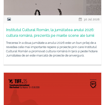
30 Jul 2026
Institutul Cultural Român, la jumătatea anului 2026:
cultura română, prezentă pe marile scene ale lumii
Trecerea în a doua jumătate a anului 2026 este un bun prilej de a
revedea cele mai importante repere și proiecte prin care Institutul
Cultural Român a promovat cultura română în țară și peste hotare.
Jumătatea de an este marcată de proiecte de anvergură,