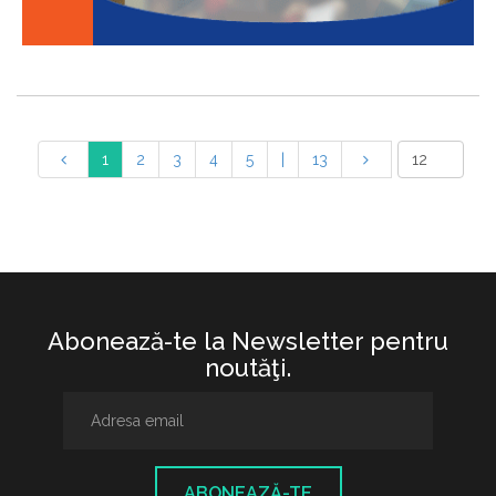
1
2
3
4
5
|
13
Abonează-te la Newsletter pentru
noutăţi.
ABONEAZĂ-TE