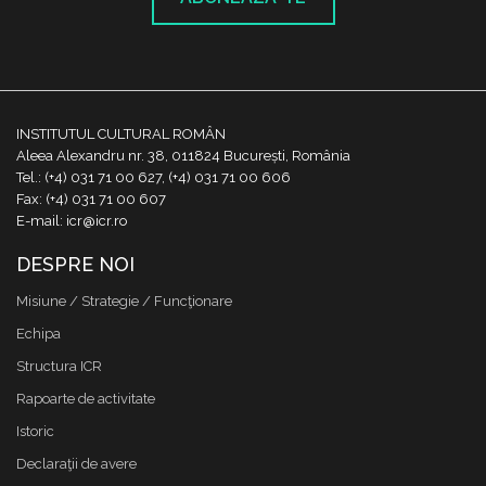
INSTITUTUL CULTURAL ROMÂN
Aleea Alexandru nr. 38, 011824 București, România
Tel.: (+4) 031 71 00 627, (+4) 031 71 00 606
Fax: (+4) 031 71 00 607
E-mail: icr@icr.ro
DESPRE NOI
Misiune / Strategie / Funcţionare
Echipa
Structura ICR
Rapoarte de activitate
Istoric
Declaraţii de avere