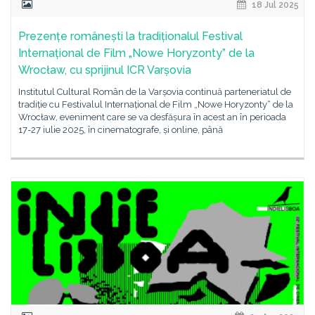
18 Jul 2025
Prezențe românești la tradiționalul Festival
Internațional de Film „Nowe Horyzonty” de la
Wrocław, cu sprijinul ICR Varșovia
Institutul Cultural Român de la Varșovia continuă parteneriatul de
tradiție cu Festivalul Internațional de Film „Nowe Horyzonty“ de la
Wrocław, eveniment care se va desfășura în acest an în perioada
17-27 iulie 2025, în cinematografe, și online, până