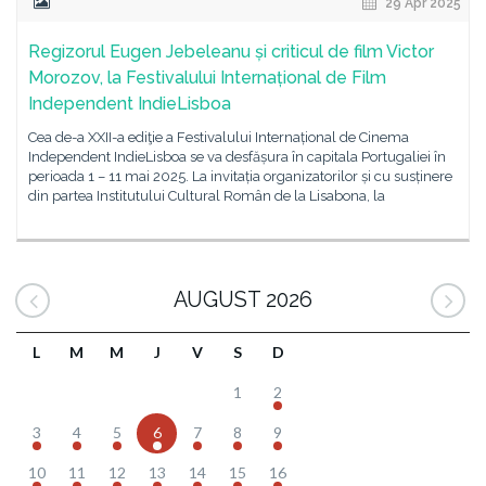
29 Apr 2025
Regizorul Eugen Jebeleanu și criticul de film Victor
Morozov, la Festivalului Internațional de Film
Independent IndieLisboa
Cea de-a XXII-a ediţie a Festivalului Internațional de Cinema
Independent IndieLisboa se va desfășura în capitala Portugaliei în
perioada 1 – 11 mai 2025. La invitația organizatorilor și cu susținere
din partea Institutului Cultural Român de la Lisabona, la
AUGUST 2026
L
M
M
J
V
S
D
1
2
3
4
5
6
7
8
9
10
11
12
13
14
15
16