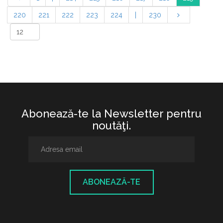
220
221
222
223
224
|
230
Abonează-te la Newsletter pentru
noutăţi.
ABONEAZĂ-TE