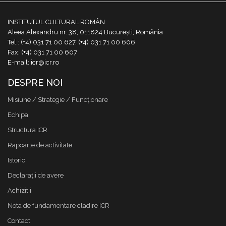
INSTITUTUL CULTURAL ROMÂN
Aleea Alexandru nr. 38, 011824 București, România
Tel.: (+4) 031 71 00 627, (+4) 031 71 00 606
Fax: (+4) 031 71 00 607
E-mail: icr@icr.ro
DESPRE NOI
Misiune / Strategie / Funcţionare
Echipa
Structura ICR
Rapoarte de activitate
Istoric
Declaraţii de avere
Achizitii
Nota de fundamentare cladire ICR
Contact