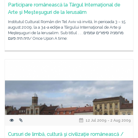
Participare românească la Târgul Internaţional de
Arte şi Meşteşuguri de la Ierusalim
Institutul Cultural Român din Tel Aviv vă invită, în perioada 3 – 15
august 2009, la a 34-a ediţie a Târgului Internaţional de Arte şi
Meşteşuguri de la Ierusalim. Sub titlul מרומניה סיפורים עממים . . .
היה היה פעם/ Once Upon A time:
12 Jul 2009 - 2 Aug 2009
Cursuri de limbă, cultură şi civilizaţie românească /