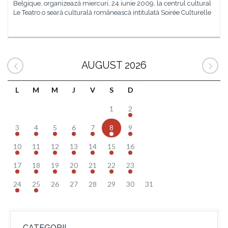
Belgique, organizează miercuri, 24 iunie 2009, la centrul cultural
Le Teatro o seară culturală românească intitulată Soirée Culturelle
AUGUST 2026
L
M
M
J
V
S
D
1
2
3
4
5
6
7
8
9
10
11
12
13
14
15
16
17
18
19
20
21
22
23
24
25
26
27
28
29
30
31
CATEGORII