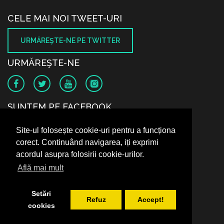
CELE MAI NOI TWEET-URI
URMĂREŞTE-NE PE TWITTER
URMĂREŞTE-NE
SUNTEM PE FACEBOOK
Site-ul folosește cookie-uri pentru a funcționa
corect. Continuând navigarea, iți exprimi
acordul asupra folosirii cookie-urilor.
Află mai mult
Setări
Refuz
Accept!
cookies