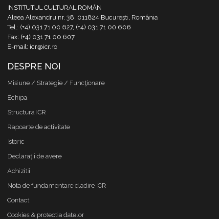
INSTITUTUL CULTURAL ROMÂN
Aleea Alexandru nr. 38, 011824 București, România
Tel.: (+4) 031 71 00 627, (+4) 031 71 00 606
Fax: (+4) 031 71 00 607
E-mail: icr@icr.ro
DESPRE NOI
Misiune / Strategie / Funcţionare
Echipa
Structura ICR
Rapoarte de activitate
Istoric
Declaraţii de avere
Achizitii
Nota de fundamentare cladire ICR
Contact
Cookies & protectia datelor