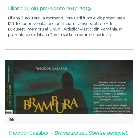
Liliana Țuroiu, președinte 2017-2019
Liliana Ţuroiu era, la momentul preluării funcției de președinte al
ICR, lector universitar doctor în cadrul Universității de Arte
București, membru al Uniunii Artiştilor Plastici din România. În
prezentarea sa, Liliana Țuroiu susținea că, în cei peste 20
Theodor Cazaban -
Brambura sau Spiritul pedepsit.