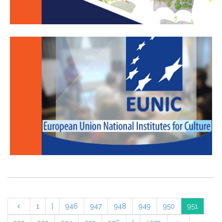
1
|
946
947
948
949
950
951