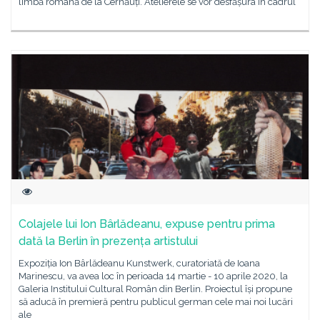
limbă română de la Cernăuți. Atelierele se vor desfășura în cadrul
Colajele lui Ion Bârlădeanu, expuse pentru prima
dată la Berlin în prezența artistului
Expoziția Ion Bârlădeanu Kunstwerk, curatoriată de Ioana
Marinescu, va avea loc în perioada 14 martie - 10 aprile 2020, la
Galeria Institului Cultural Român din Berlin. Proiectul își propune
să aducă în premieră pentru publicul german cele mai noi lucări
ale