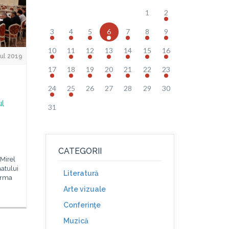
1
2
3
4
5
6
7
8
9
10
11
12
13
14
15
16
Jul 2019
17
18
19
20
21
22
23
24
25
26
27
28
29
30
ul
31
CATEGORII
Mirel
natului
Literatură
 urma
Arte vizuale
Conferinţe
Muzică