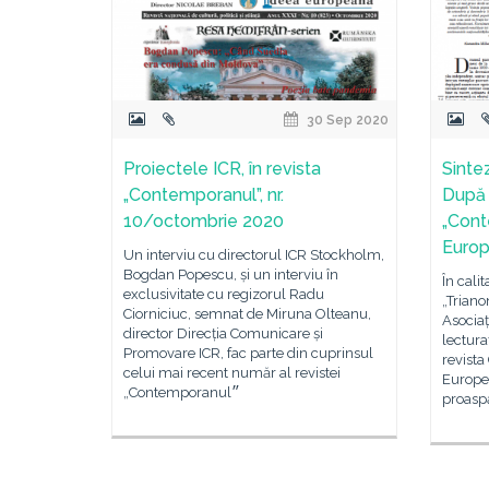
30 Sep 2020
Proiectele ICR, în revista
Sinte
„Contemporanul”, nr.
După 1
10/octombrie 2020
„Cont
Europ
Un interviu cu directorul ICR Stockholm,
Bogdan Popescu, și un interviu în
În cali
exclusivitate cu regizorul Radu
„Triano
Ciorniciuc, semnat de Miruna Olteanu,
Asocia
director Direcția Comunicare și
lectura
Promovare ICR, fac parte din cuprinsul
revist
celui mai recent număr al revistei
Europe
„Contemporanul״
proaspăt