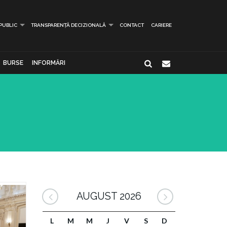
 PUBLIC
TRANSPARENȚĂ DECIZIONALĂ
CONTACT
CARIERE
BURSE
INFORMĂRI
AUGUST 2026
L
M
M
J
V
S
D