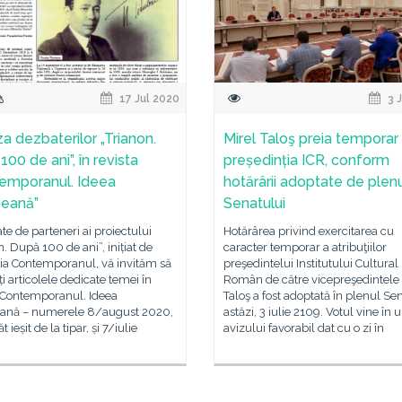
17 Jul 2020
3 
za dezbaterilor „Trianon.
Mirel Taloş preia temporar
00 de ani”, în revista
președinția ICR, conform
emporanul. Ideea
hotărârii adoptate de plen
eană”
Senatului
tate de parteneri ai proiectului
Hotărârea privind exercitarea cu
n. După 100 de ani”, inițiat de
caracter temporar a atribuţiilor
ția Contemporanul, vă invităm să
preşedintelui Institutului Cultural
ți articolele dedicate temei în
Român de către vicepreşedintele 
a Contemporanul. Ideea
Taloş a fost adoptată în plenul Se
ană – numerele 8/august 2020,
astăzi, 3 iulie 2109. Votul vine în
 ieșit de la tipar, și 7/iulie
avizului favorabil dat cu o zi în