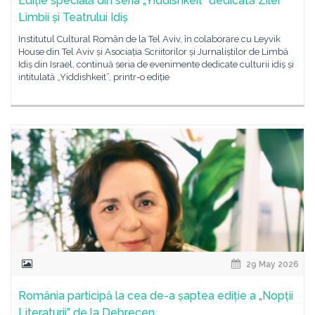
Ediție specială din seria „Yiddishkeit” dedicată Zilei
Limbii și Teatrului Idiș
Institutul Cultural Român de la Tel Aviv, în colaborare cu Leyvik
House din Tel Aviv și Asociația Scriitorilor și Jurnaliștilor de Limbă
Idiș din Israel, continuă seria de evenimente dedicate culturii idiș și
intitulată „Yiddishkeit”, printr-o ediție
29 May 2026
România participă la cea de-a șaptea ediție a „Nopții
Literaturii” de la Debrecen