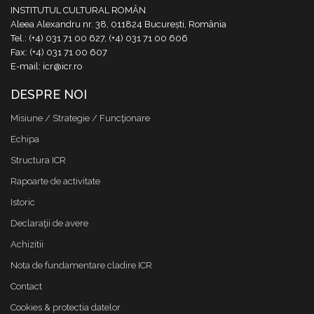
INSTITUTUL CULTURAL ROMÂN
Aleea Alexandru nr. 38, 011824 București, România
Tel.: (+4) 031 71 00 627, (+4) 031 71 00 606
Fax: (+4) 031 71 00 607
E-mail: icr@icr.ro
DESPRE NOI
Misiune / Strategie / Funcţionare
Echipa
Structura ICR
Rapoarte de activitate
Istoric
Declaraţii de avere
Achizitii
Nota de fundamentare cladire ICR
Contact
Cookies & protectia datelor