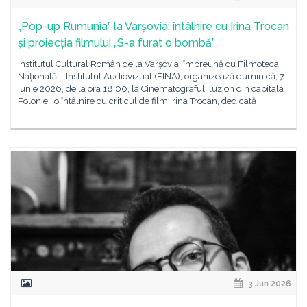
„Pop-up Rumunia” la Varșovia: întâlnire cu Irina Trocan
și proiecția filmului „S-a furat o bombă”
Institutul Cultural Român de la Varșovia, împreună cu Filmoteca
Națională – Institutul Audiovizual (FINA), organizează duminică, 7
iunie 2026, de la ora 18:00, la Cinematograful Iluzjon din capitala
Poloniei, o întâlnire cu criticul de film Irina Trocan, dedicată
3 Jun 2026