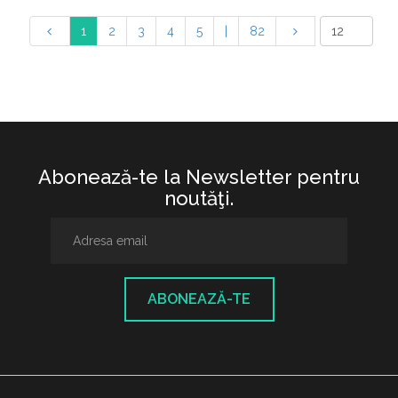
1
2
3
4
5
|
82
Abonează-te la Newsletter pentru
noutăţi.
ABONEAZĂ-TE