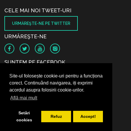
CELE MAI NOI TWEET-URI
URMĂREŞTE-NE PE TWITTER
URMĂREŞTE-NE
SUNTEM PE FACEBOOK
Site-ul folosește cookie-uri pentru a funcționa
corect. Continuând navigarea, iți exprimi
acordul asupra folosirii cookie-urilor.
Află mai mult
Setări
Refuz
Accept!
cookies