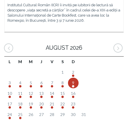
Institutul Cultural Român (ICR) îi invită pe iubitorii de lectură să
descopere „viața secretă a cărților” în cadrul celei de-a XIX-a ediții a
Salonului Internațional de Carte Bookfest, care va avea loc la
Romexpo, în București, între 3 și 7 iunie 2026.
AUGUST 2026
L
M
M
J
V
S
D
1
2
3
4
5
6
7
8
9
10
11
12
13
14
15
16
17
18
19
20
21
22
23
24
25
26
27
28
29
30
31