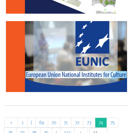
1
|
69
70
71
72
73
74
75
76
77
78
79
|
123