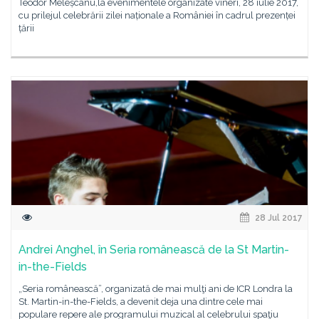
Teodor Meleșcanu,la evenimentele organizate vineri, 28 iulie 2017,
cu prilejul celebrării zilei naționale a României în cadrul prezenței
țării
28 Jul 2017
Andrei Anghel, în Seria românească de la St Martin-
in-the-Fields
„Seria românească”, organizată de mai mulţi ani de ICR Londra la
St. Martin-in-the-Fields, a devenit deja una dintre cele mai
populare repere ale programului muzical al celebrului spaţiu