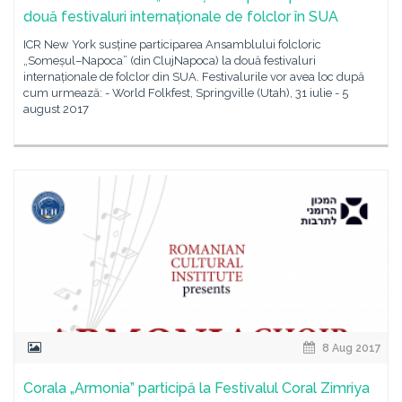
două festivaluri internaționale de folclor în SUA
ICR New York susține participarea Ansamblului folcloric
„Someșul–Napoca” (din ClujNapoca) la două festivaluri
internaționale de folclor din SUA. Festivalurile vor avea loc după
cum urmează: - World Folkfest, Springville (Utah), 31 iulie - 5
august 2017
8 Aug 2017
Corala „Armonia” participă la Festivalul Coral Zimriya