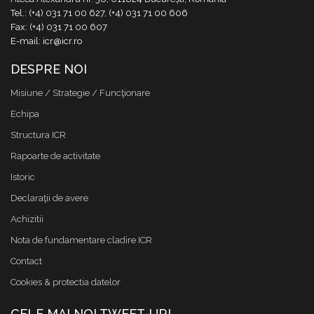
Tel.: (+4) 031 71 00 627, (+4) 031 71 00 606
Fax: (+4) 031 71 00 607
E-mail: icr@icr.ro
DESPRE NOI
Misiune / Strategie / Funcţionare
Echipa
Structura ICR
Rapoarte de activitate
Istoric
Declaraţii de avere
Achizitii
Nota de fundamentare cladire ICR
Contact
Cookies & protectia datelor
CELE MAI NOI TWEET-URI