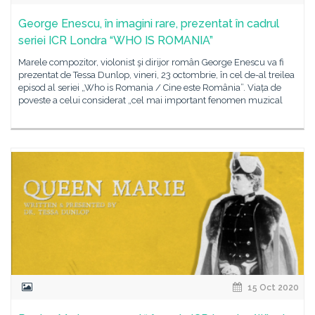
George Enescu, în imagini rare, prezentat în cadrul
seriei ICR Londra “WHO IS ROMANIA”
Marele compozitor, violonist şi dirijor român George Enescu va fi
prezentat de Tessa Dunlop, vineri, 23 octombrie, în cel de-al treilea
episod al seriei „Who is Romania / Cine este România”. Viața de
poveste a celui considerat „cel mai important fenomen muzical
15 Oct 2020