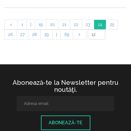
1
|
19
20
21
22
23
24
25
26
27
28
29
|
69
Abonează-te la Newsletter pentru
noutăţi.
ABONEAZĂ-TE