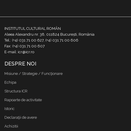
INSTITUTUL CULTURAL ROMÂN
Aleea Alexandru nr. 38, 011824 București, România
Tel.: (+4) 031 71 00 627, (+4) 031 71 00 606
Fax: (+4) 031 71 00 607
E-mail: icr@icr.ro
DESPRE NOI
Misiune / Strategie / Funcţionare
Echipa
Structura ICR
Rapoarte de activitate
Istoric
Declaraţii de avere
Achizitii