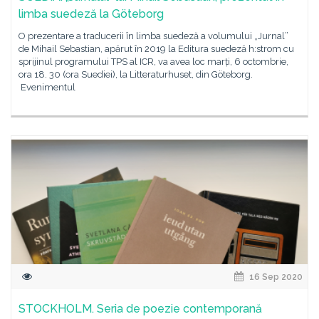
limba suedeză la Göteborg
O prezentare a traducerii în limba suedeză a volumului „Jurnal”
de Mihail Sebastian, apărut în 2019 la Editura suedeză h:strom cu
sprijinul programului TPS al ICR, va avea loc marți, 6 octombrie,
ora 18. 30 (ora Suediei), la Litteraturhuset, din Göteborg.
Evenimentul
16 Sep 2020
STOCKHOLM. Seria de poezie contemporană