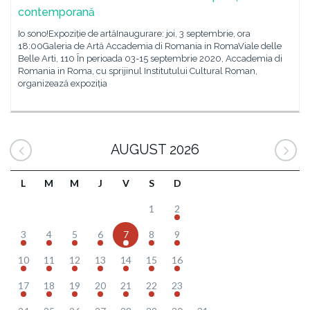
contemporană
Io sono!Expoziție de artăInaugurare: joi, 3 septembrie, ora
18:00Galeria de Artă Accademia di Romania in RomaViale delle
Belle Arti, 110 În perioada 03-15 septembrie 2020, Accademia di
Romania in Roma, cu sprijinul Institutului Cultural Roman,
organizează expoziția
AUGUST 2026
L
M
M
J
V
S
D
1
2
3
4
5
6
7
8
9
10
11
12
13
14
15
16
17
18
19
20
21
22
23