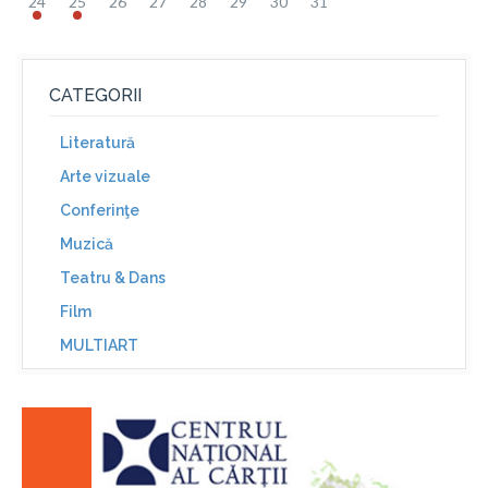
24
25
26
27
28
29
30
31
CATEGORII
Literatură
Arte vizuale
Conferinţe
Muzică
Teatru & Dans
Film
MULTIART