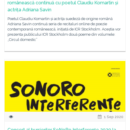
românească continuă cu poetul Claudiu Komartin și
actrița Adriana Savin
Poetul Claudiu Komartin și actrița suedeză de origine română
Adriana Savin continuă seria de recitaluri online de poezie
contemporană românească, inițiată de ICR Stockholm. Aceștia vor
prezenta publicului ICR Stockholm două poeme din volumele:
„Circul domestic”
1 Sep 2020
Concert al bursierilor SoNoRo Interferențe 2020 la