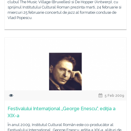
clubul The Music Village (Bruxelles) si De Hopper (Antwerp), cu
sprijinul Institutului Cultural Roman prezinta marti, 24 februarie si
miercuri 25 februarie concertul de jazz al formatiei conduse de
Vlad Popescu.
5 Feb 2009
Festivalului Internaţional „George Enescu”, ediţia a
XIX-a
În anul 2009, Institutul Cultural Român este co-producător al
Festivalului Internaţional „George Enescu, ediţia a XIX-a, alături de