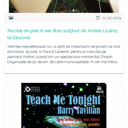
22 Jul 2009
Recital de pian în aer liber susţinut de Andrei Licareţ
la Varşovia
Vremea neprietenoasă nu i-a oprit pe melomanii varşovieni să vină
duminică, 19 iulie, în Parcul Lazienki, pentru a-l asculta pe
pianistul Andrei Licareţ într-un spectaculos minirecital Chopin.
Organizate de 50 de ani, de către municipalitate, în cel mai întins