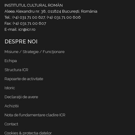
INSTITUTUL CULTURAL ROMÂN
Aleea Alexandru nr. 38, 011824 București, România
Tel.: (+4) 031 71 00 627, (+4) 031 71 00 606
Fax: (+4) 031 71 00 607
E-mail: icr@icr.ro
DESPRE NOI
Misiune / Strategie / Funcţionare
Echipa
Structura ICR
Rapoarte de activitate
Istoric
Declaraţii de avere
Achizitii
Nota de fundamentare cladire ICR
Contact
Cookies & protectia datelor