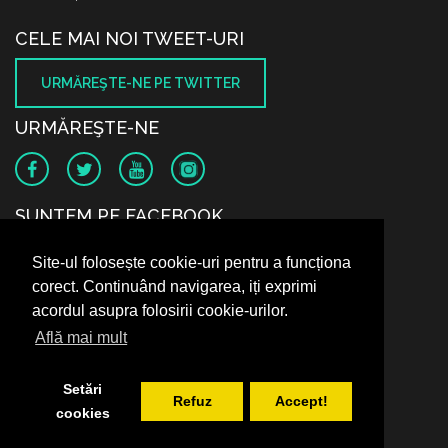
CELE MAI NOI TWEET-URI
URMĂREŞTE-NE PE TWITTER
URMĂREŞTE-NE
SUNTEM PE FACEBOOK
Site-ul folosește cookie-uri pentru a funcționa
corect. Continuând navigarea, iți exprimi
acordul asupra folosirii cookie-urilor.
Află mai mult
Setări
Refuz
Accept!
cookies