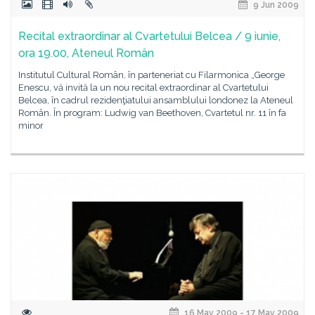
9 Jun 2009
Recital extraordinar al Cvartetului Belcea / 9 iunie,
ora 19.00, Ateneul Român
Institutul Cultural Român, în parteneriat cu Filarmonica „George
Enescu, vă invită la un nou recital extraordinar al Cvartetului
Belcea, în cadrul rezidenţiatului ansamblului londonez la Ateneul
Român. În program: Ludwig van Beethoven, Cvartetul nr. 11 în fa
minor
16 May 2009 - 17 May 2009