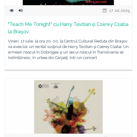
17 Jul 2009
"Teach Me Tonight" cu Harry Tavitian şi Cserey Csaba
la Braşov
Vineri, 17 iulie, la ora 20. 00, la Centrul Cultural Reduta din Braşov
va avea loc un recital susţinut de Harry Tavitian şi Cserey Csaba. Un
armean născut în Dobrogea şi un secui născut în Transilvania se
(re)întâlnesc, în urbea din Carpaţi, într-un concert