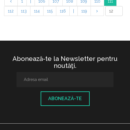
1
|
106
107
108
109
110
111
112
113
114
115
116
|
119
Abonează-te la Newsletter pentru
noutăţi.
ABONEAZĂ-TE