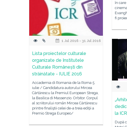
în care
cinemat
Evanghe
fi proi
1 Jul 2016 - 31 Jul 2016
Lista proiectelor culturale
organizate de Institutele
Culturale Românești din
străinătate - IULIE 2016
Accademia di Romania de la Roma 5
iulie / Candidatura autorului Mircea
Cărtărescu la Premiul European Strega,
la Basilica di Massenzio. Orbitor. Corpul
„Arhit
al scriitorului român Mircea Cărtărescu
dedic
printre finaliştii celei de-a treia ediţii a
la IC
Premio Strega Europeo/
După ce