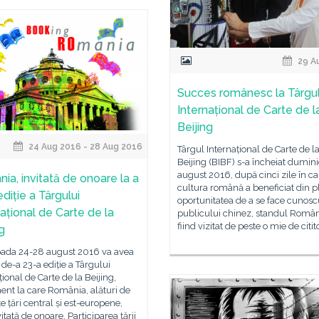
29 A
Succes românesc la Târgu
Internațional de Carte de l
Beijing
24 Aug 2016 - 28 Aug 2016
Târgul Internațional de Carte de l
Beijing (BIBF) s-a încheiat dumini
august 2016, după cinci zile în ca
ia, invitată de onoare la a
cultura română a beneficiat din p
diție a Târgului
oportunitatea de a se face cunosc
național de Carte de la
publicului chinez, standul Român
fiind vizitat de peste o mie de citit
g
ioada 24-28 august 2016 va avea
 de-a 23-a ediție a Târgului
țional de Carte de la Beijing,
nt la care România, alături de
te țări central și est-europene,
vitată de onoare. Participarea țării