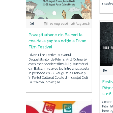
noastre
20 Aug 2016 - 28 Aug 2016
Povești urbane din Balcani la
cea de-a șaptea ediție a Divan
Film Festival
Divan Film Festival (Divanul
Degustătorilor de Film și Artă Culinară),
eveniment dedicat filmului și bucătăriei
din Balcani, va avea loc între anul acesta
în perioada 20 - 28 august la Craiova și
în Portul Cultural Cetate din județul Dolj.
Festiv
La Craiova, proiecțiile
Râșnov
2016
Cea de-
Film Is
între 2