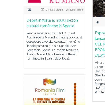
23 Sep 2016 - 23 Sep 2016
Debut în forță al noului sezon
cultural românesc în Spania
Expoz
Pentru zece zile, Institutul Cultural
Român de la Madrid a invitat publicul să
lansa
descopere diversitatea culturii române
CEL 
în cele patru colțuri ale Spaniei: San
FRON
Sebastian, Sevilia, Palma de Mallorca,
Ávila și Madrid. Noul sezon cultural
1919"
românesc în Spania debutează
Vineri,
21. 30,
Berlin 
(Reinha
evenime
fotogra
„RĂZB
PE FR