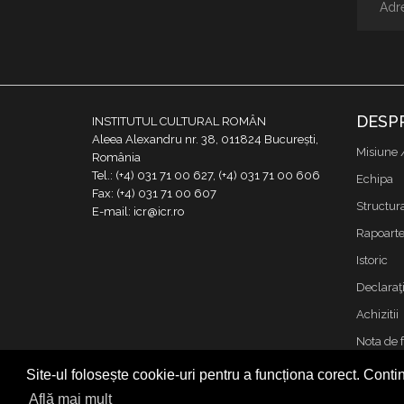
DESP
INSTITUTUL CULTURAL ROMÂN
Aleea Alexandru nr. 38, 011824 București,
Misiune 
România
Tel.: (+4) 031 71 00 627, (+4) 031 71 00 606
Echipa
Fax: (+4) 031 71 00 607
Structur
E-mail: icr@icr.ro
Rapoarte 
Istoric
Declaraţi
Achizitii
Nota de 
Contact
Site-ul folosește cookie-uri pentru a funcționa corect. Contin
Cookies &
Află mai mult