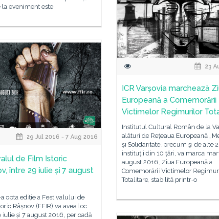
 la eveniment este
23 A
ICR Varșovia marchează Z
Europeană a Comemorării
Victimelor Regimurilor Tota
Institutul Cultural Român de la Va
alături de Rețeaua Europeană „M
29 Jul 2016 - 7 Aug 2016
și Solidaritate, precum şi de alte 
instituții din 10 țări, va marca marț
alul de Film Istoric
august 2016, Ziua Europeană a
, între 29 iulie și 7 august
Comemorării Victimelor Regimuri
Totalitare, stabilită printr-o
a opta ediție a Festivalului de
toric Râșnov (FFIR) va avea loc
9 iulie și 7 august 2016, perioadă