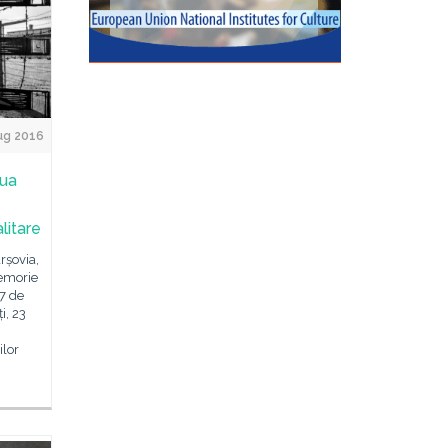
ug 2016
iua
litare
rșovia,
emorie
27 de
i, 23
lor