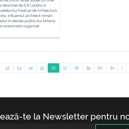
antacuzino făcea subiectul unei
ii deschise de ICR Londra în
celebrului Festival de Arhitectură
dra, influentul architect român
adus în atenţia publicului britanic
-un eveniment organizat
52
53
54
55
56
57
58
59
60
61
|
ază-te la Newsletter pentru no