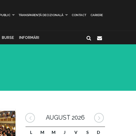
 PUBLIC
TRANSPARENȚĂ DECIZIONALĂ
CONTACT
CARIERE
BURSE
INFORMĂRI
AUGUST 2026
L
M
M
J
V
S
D