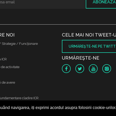
ABONEAZĂ
RE NOI
CELE MAI NOI TWEET-U
/ Strategie / Funcţionare
URMĂREŞTE-NE PE TWITT
URMĂREŞTE-NE
a ICR
de activitate
i de avere
fundamentare cladire ICR
uând navigarea, iți exprimi acordul asupra folosirii cookie-urilor
 protectia datelor