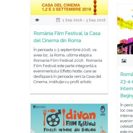
1 Sep 2016 - 3 Sep 2016
România Film Festival, la Casa
del Cinema din Roma
În perioada 1-3 septembrie 2016, va
avea loc, la Roma, ultima etapă a
Romania Film Festival 2016. Romania
Film Festival este parte integrantă a
evenimentului Effetto Notte, care se
Român
desfăşoară în perioada verii la Casa del
23-a e
Cinema, instituţie cu profil artistic
Inter
Beijin
În per
loc cea
Interna
evenime
celelal
este in