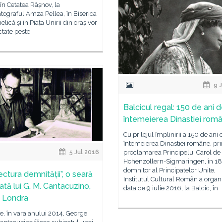
 în Cetatea Râșnov, la
ograful Amza Pellea, în Biserica
lică și în Piața Unirii din oraș vor
ectate peste
9 J
Balcicul regal: 150 de ani d
întemeierea Dinastiei rom
Cu prilejul împlinirii a 150 de ani 
întemeierea Dinastiei române, pri
proclamarea Principelui Carol de
5 Jul 2016
Hohenzollern-Sigmaringen, în 18
domnitor al Principatelor Unite,
ectura demnității”, o seară
Institutul Cultural Român a organi
ată lui G. M. Cantacuzino,
data de 9 iulie 2016, la Balcic, în
R Londra
, în vara anului 2014, George