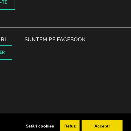
-TE
RI
SUNTEM PE FACEBOOK
ER
.
Setări cookies
Refuz
Accept!