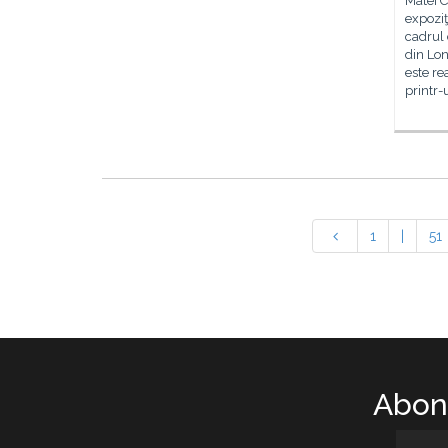
Matei C
expoziţ
cadrul 
din Lon
este re
printr
1
|
51
Abone