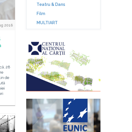
Teatru & Dans
Film
MULTIART
ug 2016
l
a
a
că, 28
re
lin de
ută
iei
ori