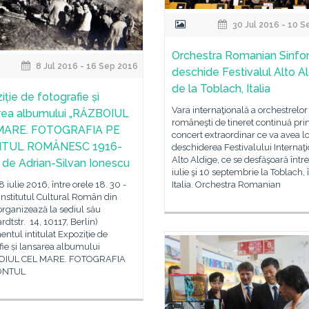
30 Jul 2016 - 10 
Orchestra Romanian Sinfon
8 Jul 2016 - 16 Sep 2016
deschide Festivalul Alto Al
de la Toblach, Italia
iție de fotografie și
Vara internaţională a orchestrelor
rea albumului „RĂZBOIUL
româneşti de tineret continuă pri
MARE. FOTOGRAFIA PE
concert extraordinar ce va avea lo
TUL ROMÂNESC 1916-
deschiderea Festivalului Internaţ
Alto Aldige, ce se desfăşoară într
, de Adrian-Silvan Ionescu
iulie şi 10 septembrie la Toblach, 
 8 iulie 2016, între orele 18. 30 -
Italia. Orchestra Romanian
 Institutul Cultural Român din
organizează la sediul său
rdtstr. 14, 10117, Berlin)
ntul intitulat Expoziție de
fie și lansarea albumului
OIUL CEL MARE. FOTOGRAFIA
ONTUL