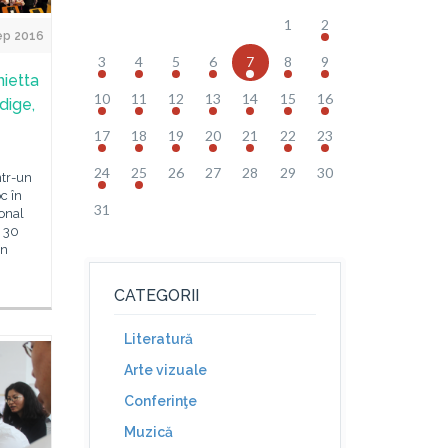
1
2
Sep 2016
3
4
5
6
7
8
9
ietta
10
11
12
13
14
15
16
dige,
17
18
19
20
21
22
23
24
25
26
27
28
29
30
ntr-un
c în
31
ional
e 30
în
CATEGORII
Literatură
Arte vizuale
Conferinţe
Muzică