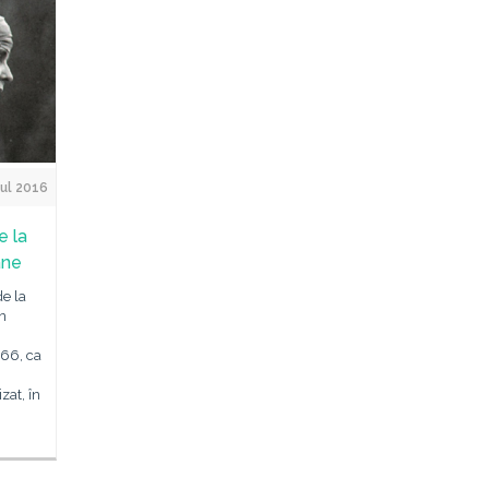
ul 2016
e la
âne
de la
n
66, ca
zat, în