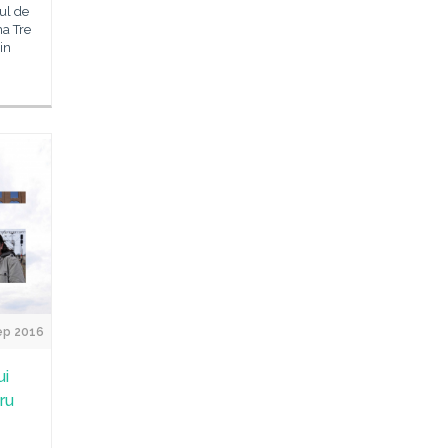
ul de
ma Tre
in
ep 2016
ui
ru