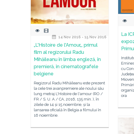
La IC
14 Nov 2016 - 15 Nov 2016
expozi
„L'Histoire de l'Amour„, primul
Primu
film al regizorului Radu
Institu
Mihăileanu în limba engleză, în
Eminesc
premieră, în cinematografele
cu Con
belgiene
Județea
Mioveni
Regizorul Radu Mihăileanu este prezent
Primări
la cele trei avanpremiere ale noului său
organiz
lung metraj L'Histoire de l'amour (RO /
ora
FR / S. U. A / CA, 2016, 135 min. ), în
zilele de 14 și 15 noiembrie, și la
lansarea oficială în Belgia a filmului în
16 noiembrie.