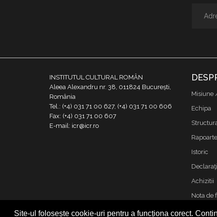
DESP
INSTITUTUL CULTURAL ROMÂN
Aleea Alexandru nr. 38, 011824 București,
Misiune 
România
Tel.: (+4) 031 71 00 627, (+4) 031 71 00 606
Echipa
Fax: (+4) 031 71 00 607
Structur
E-mail: icr@icr.ro
Rapoarte 
Istoric
Declaraţi
Achizitii
Nota de 
Contact
Site-ul folosește cookie-uri pentru a funcționa corect. Contin