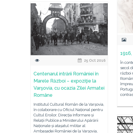
1916,
25 Oct 2016
În cont
secol d
război 
Centenarul intrării României în
Român 
Marele Război – expoziţie la
împreu
Varşovia, cu ocazia Zilei Armatei
Portuga
contras
Române
Institutul Cultural Român de la Varșovia,
în colaborare cu Oficiul Național pentru
Cultul Eroilor, Direcția Informare și
Relații Publice a Ministerului Apărării
Naționale și atașatul militar al
Ambasadei României de la Varșovia,