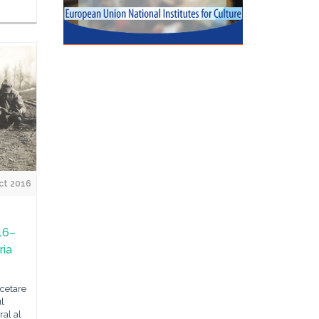
ct 2016
16–
ria
rcetare
ul
al al