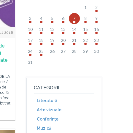
1
2
3
4
5
6
7
8
9
10
11
12
13
14
15
16
ct 2016
17
18
19
20
21
22
23
 de
24
25
26
27
28
29
30
i
tate
31
DE LA
rie /
ă de
CATEGORII
uc. 8
a fost
Literatură
btitrat
Arte vizuale
Conferinţe
Muzică