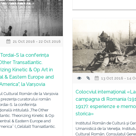
21 Oct 2016 - 22 Oct 2016
 Tordai-S la conferința
Other Transatlantic.
izing Kinetic & Op Art in
al & Eastern Europe and
13 Oct 2016 - 14 O
America”, la Varșovia
Colocviul internaţional «La
tul Cultural Român de la Varșovia
campagna di Romania (19
e prezența curatorului român
Tordai-S. la conferința
1917): esperienze e memo
țională intitulată „The Other
storica»
lantic. Theorizing Kinetic & Op
Central & Eastern Europe and
Institutul Român de Cultură şi Ce
merica” („Celălalt Transatlantic.
Umanistică de la Veneţia, Institut
Cultural Român, Consulatul Gener