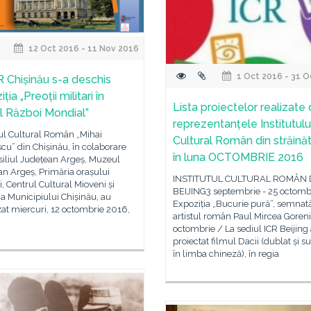
12 Oct 2016 - 11 Nov 2016
1 Oct 2016 - 31 O
R Chișinău s-a deschis
ția „Preoții militari în
Lista proiectelor realizate
l Război Mondial”
reprezentanțele Institutulu
tul Cultural Român „Mihai
Cultural Român din străină
u” din Chișinău, în colaborare
în luna OCTOMBRIE 2016
siliul Județean Argeș, Muzeul
n Argeș, Primăria orașului
INSTITUTUL CULTURAL ROMÂN 
, Centrul Cultural Mioveni și
BEIJING3 septembrie - 25 octomb
a Municipiului Chișinău, au
Expoziția „Bucurie pură”, semnat
at miercuri, 12 octombrie 2016,
artistul român Paul Mircea Goreni
octombrie / La sediul ICR Beijing 
proiectat filmul Dacii (dublat și su
în limba chineză), în regia