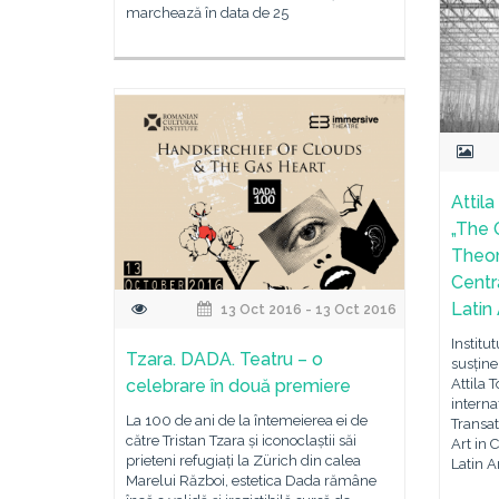
marchează în data de 25
Attila
„The 
Theor
Centr
Latin 
13 Oct 2016 - 13 Oct 2016
Institu
Tzara. DADA. Teatru – o
susțin
celebrare în două premiere
Attila 
interna
La 100 de ani de la întemeierea ei de
Transat
către Tristan Tzara și iconoclaștii săi
Art in 
prieteni refugiați la Zürich din calea
Latin A
Marelui Război, estetica Dada rămâne