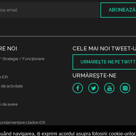
ABONEAZĂ
RE NOI
CELE MAI NOI TWEET-U
/ Strategie / Funcţionare
URMĂREŞTE-NE PE TWITT
URMĂREŞTE-NE
a ICR
de activitate
i de avere
fundamentare cladire ICR
uând navigarea, iți exprimi acordul asupra folosirii cookie-urilor