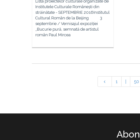
Lista proiectelor culturale organizate de
Institutele Culturale Românești din
străinătate - SEPTEMBRIE 2016Institutul
Cultural Român de la Beijing 3
septembrie / Vernisajul expoziției
„Bucurie pură, semnată de artistul
român Paul Mircea
1
|
50
Abone