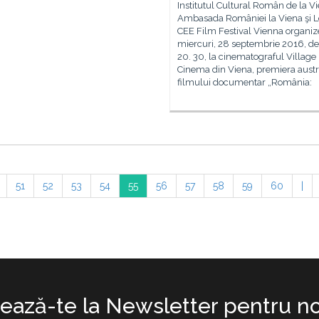
Institutul Cultural Român de la Vi
Ambasada României la Viena şi L
CEE Film Festival Vienna organi
miercuri, 28 septembrie 2016, de 
20. 30, la cinematograful Village
Cinema din Viena, premiera austr
filmului documentar „România:
51
52
53
54
55
56
57
58
59
60
|
ază-te la Newsletter pentru no