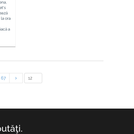
ena,
et's
zează
la ora
iacă a
67
utăţi.