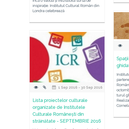
încă o validă și irezistibilă sursă de
inspirație. Institutul Cultural Român din
Londra celebrează
Spaţii
ghida
Institu
partene
Română
1 Sep 2016 - 30 Sep 2016
octombr
turul g
Lista proiectelor culturale
Realiza
Corneli
organizate de Institutele
Culturale Românești din
străinătate - SEPTEMBRIE 2016