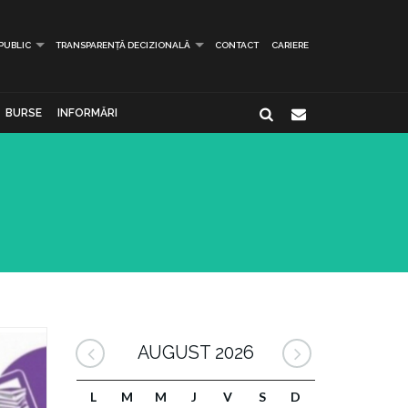
 PUBLIC
TRANSPARENȚĂ DECIZIONALĂ
CONTACT
CARIERE
BURSE
INFORMĂRI
AUGUST 2026
L
M
M
J
V
S
D