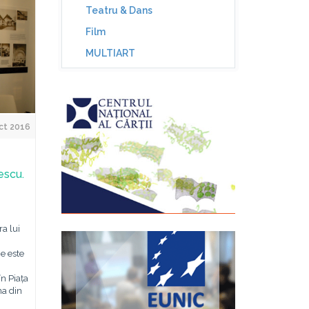
Teatru & Dans
Film
MULTIART
ct 2016
escu.
ra lui
ne este
n Piața
na din