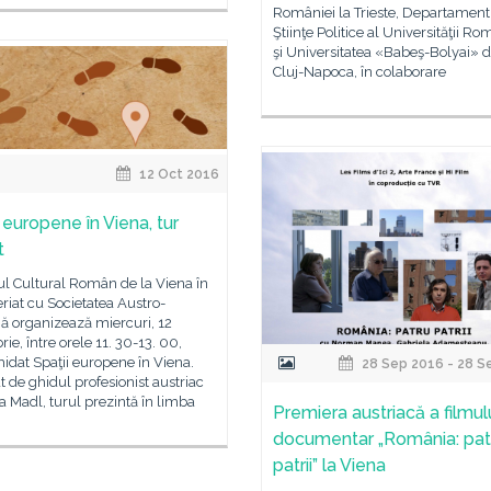
României la Trieste, Departament
Ştiinţe Politice al Universităţii Ro
şi Universitatea «Babeş-Bolyai» d
Cluj-Napoca, în colaborare
12 Oct 2016
 europene în Viena, tur
t
tul Cultural Român de la Viena în
riat cu Societatea Austro-
 organizează miercuri, 12
ie, între orele 11. 30-13. 00,
hidat Spaţii europene în Viena.
28 Sep 2016 - 28 S
t de ghidul profesionist austriac
a Madl, turul prezintă în limba
Premiera austriacă a filmul
documentar „România: pat
patrii” la Viena