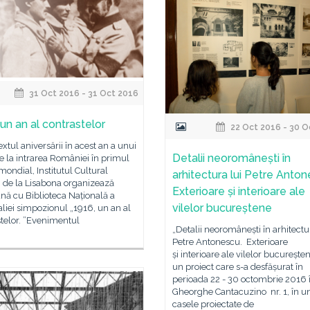
31 Oct 2016 - 31 Oct 2016
 un an al contrastelor
22 Oct 2016 - 30 O
extul aniversării în acest an a unui
Detalii neoromânești în
e la intrarea României în primul
mondial, Institutul Cultural
arhitectura lui Petre Anton
de la Lisabona organizează
Exterioare și interioare ale
nă cu Biblioteca Națională a
vilelor bucureștene
liei simpozionul „1916, un an al
telor. ”Evenimentul
„Detalii neoromânești în arhitectu
Petre Antonescu. ​Exterioare
și interioare ale vilelor bucurește
un proiect care s-a desfășurat în
perioada 22 - 30 octombrie 2016 î
Gheorghe Cantacuzino nr. 1, în u
casele proiectate de