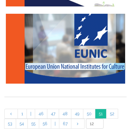
1
|
46
47
48
49
50
51
52
53
54
55
56
|
67