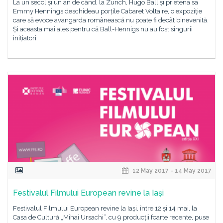
La un secol și un an de când, la Zurich, Hugo Ball și prietena sa
Emmy Hennings deschideau porțile Cabaret Voltaire, o expoziție
care să evoce avangarda românească nu poate fi decât binevenită.
Și aceasta mai ales pentru că Ball-Hennigs nu au fost singurii
inițiatori
12 May 2017 - 14 May 2017
Festivalul Filmului European revine la Iași
Festivalul Filmului European revine la Iași, între 12 și 14 mai, la
Casa de Cultură „Mihai Ursachi”, cu 9 producții foarte recente, puse