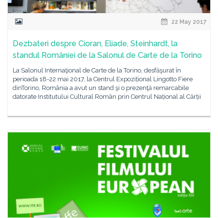
22 May 2017
Dezbateri despre Cioran, Eliade, Steinhardt, la
standul României de la Salonul de Carte de la Torino
La Salonul Internaţional de Carte de la Torino, desfăşurat în
perioada 18-22 mai 2017, la Centrul Expozițional Lingotto Fiere
dinTorino, România a avut un stand şi o prezenţă remarcabile
datorate Institutului Cultural Român prin Centrul Național al Cărții