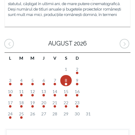
statutul, câștigat în ultimii ani, de mare putere cinematografică.
Deși numărul de titluri anuale și bugetele proiectelor românești
sunt mult mai mici, producțiile românești domină, în termeni
AUGUST 2026
L
M
M
J
V
S
D
1
2
3
4
5
6
7
8
9
10
11
12
13
14
15
16
17
18
19
20
21
22
23
24
25
26
27
28
29
30
31