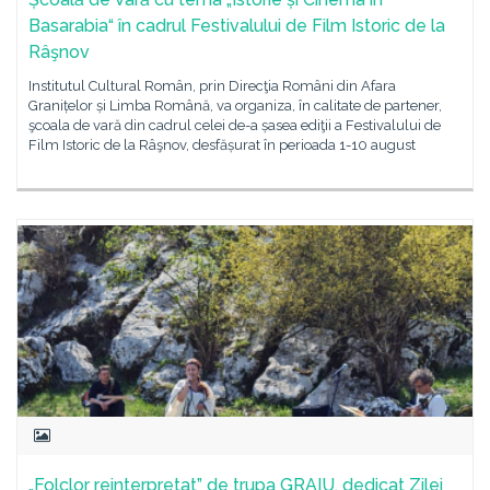
Basarabia“ în cadrul Festivalului de Film Istoric de la
Râşnov
Institutul Cultural Român, prin Direcţia Români din Afara
Granițelor și Limba Română, va organiza, în calitate de partener,
şcoala de vară din cadrul celei de-a șasea ediţii a Festivalului de
Film Istoric de la Râşnov, desfășurat în perioada 1-10 august
„Folclor reinterpretat” de trupa GRAIU, dedicat Zilei