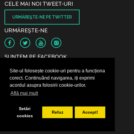
CELE MAI NOI TWEET-URI
URMĂREŞTE-NE PE TWITTER
URMĂREŞTE-NE
SUNTEM PE FACEBOOK
Site-ul folosește cookie-uri pentru a funcționa
corect. Continuând navigarea, iți exprimi
acordul asupra folosirii cookie-urilor.
Află mai mult
Setări
Refuz
Accept!
cookies