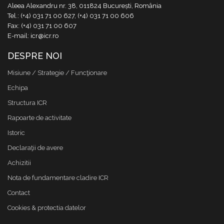
Aleea Alexandru nr. 38, 011824 București, România
Tel.: (+4) 031 71 00 627, (+4) 031 71 00 606
Fax: (+4) 031 71 00 607
E-mail: icr@icr.ro
DESPRE NOI
Misiune / Strategie / Funcţionare
Echipa
Structura ICR
Rapoarte de activitate
Istoric
Declaraţii de avere
Achizitii
Nota de fundamentare cladire ICR
Contact
Cookies & protectia datelor