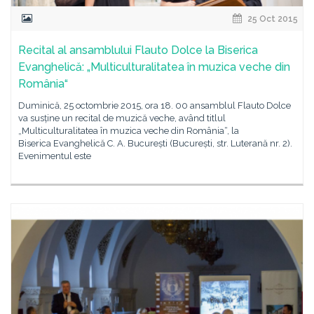
25 Oct 2015
Recital al ansamblului Flauto Dolce la Biserica
Evanghelică: „Multiculturalitatea în muzica veche din
România“
Duminică, 25 octombrie 2015, ora 18. 00 ansamblul Flauto Dolce
va susține un recital de muzică veche, având titlul
„Multiculturalitatea în muzica veche din România“, la
Biserica Evanghelică C. A. București (București, str. Luterană nr. 2).
Evenimentul este