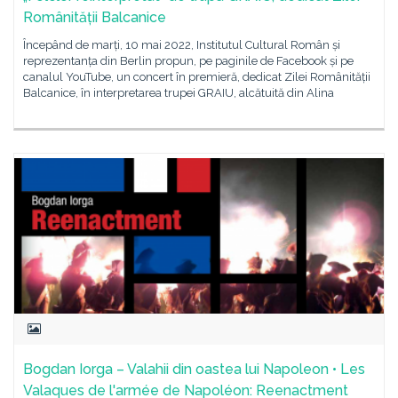
Românității Balcanice
Începând de marți, 10 mai 2022, Institutul Cultural Român și
reprezentanța din Berlin propun, pe paginile de Facebook și pe
canalul YouTube, un concert în premieră, dedicat Zilei Românității
Balcanice, în interpretarea trupei GRAIU, alcătuită din Alina
Bogdan Iorga – Valahii din oastea lui Napoleon • Les
Valaques de l'armée de Napoléon: Reenactment