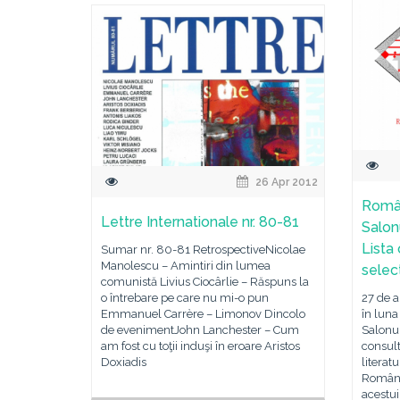
26 Apr 2012
Român
Lettre Internationale nr. 80-81
Salonu
Lista 
Sumar nr. 80-81 RetrospectiveNicolae
Manolescu – Amintiri din lumea
selec
comunistă Livius Ciocârlie – Răspuns la
o întrebare pe care nu mi-o pun
27 de a
Emmanuel Carrère – Limonov Dincolo
în luna
de evenimentJohn Lanchester – Cum
Salonul
am fost cu toţii induşi în eroare Aristos
consult
Doxiadis
literat
România
acestui