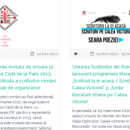
14 Dec 2012
14 Nov 2012 - 29 N
ia, invitată de onoare la
Uniunea Scriitorilor din Ro
l Cărții de la Paris 2013.
lansează programele liter
oficială a scriitorilor români
„Scriitorii la ei acasă / Scrii
tați de organizatori
Calea Victoriei” şi „Serile
literaturii străine pe Calea
utori români au fost selecționați,
Vitoriei”
 martie 2012, de organizatorii
ui Cărții de la Paris, cu
În perioada 14-29 noiembrie 2012,
area ICR, pentru a reprezenta
sediul Uniunii Scriitorilor din Ro
ura română în 2013, când
(Sala Oglinzilor, Calea Victoriei nr.
 este invitată de onoare al
Bucureşti), vor avea loc două pr
 prestigios eveniment. Salonul