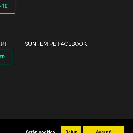
-TE
RI
SUNTEM PE FACEBOOK
ER
.
Setări cookies
Refuz
Accept!