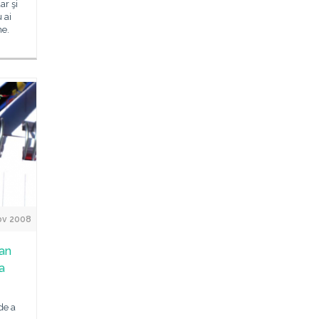
ar şi
 ai
ne.
ov 2008
oan
a
de a