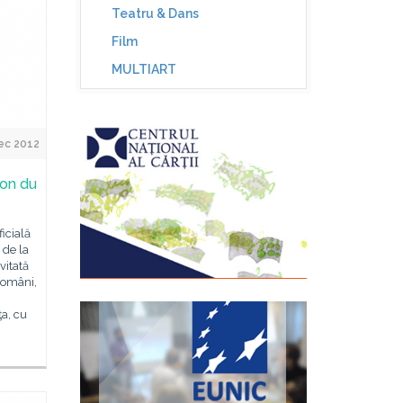
Teatru & Dans
Film
MULTIART
ec 2012
lon du
ficială
 de la
vitată
români,
ţa, cu