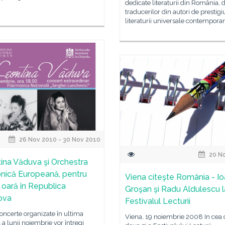
dedicate literaturii din România, d
traducerilor din autori de prestigiu
literaturii universale contempora
26 Nov 2010 - 30 Nov 2010
20 N
ina Văduva şi Orchestra
nică Europeană, pentru
Viena citeşte România - I
 oară în Republica
Groşan şi Radu Aldulescu l
ova
Festivalul Lecturii
oncerte organizate în ultima
Viena, 19 noiembrie 2008 In cea 
a lunii noiembrie vor întregi