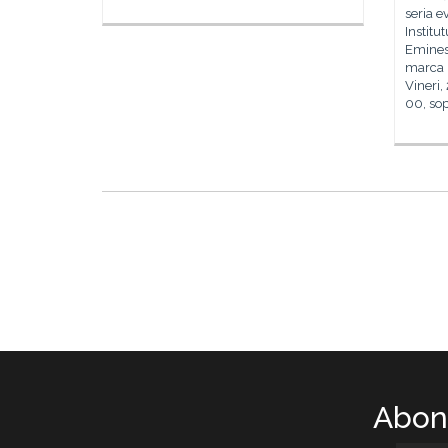
seria e
Institu
Emines
marca 
Vineri,
00, so
Abone