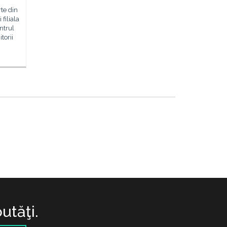
te din
filiala
ntrul
itorii
utăţi.