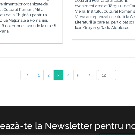
doua zi a Festivalului Lecturii,
venimentelor organizate de
eveniment asociat Târgului de Car
tul Cultural Român „Mihai
Viena, Institutul Cultural Român şi 
cu de la Chişinău pentru a
Viena au organizat o lectură la Ce
Ziua Naţională a României.
Literaturii la care au participat scri
 26 noiembrie 2010, de la ora 18.
Ioan Groşan şi Radu Aldulescu.
prana
1
2
3
4
5
ază-te la Newsletter pentru no