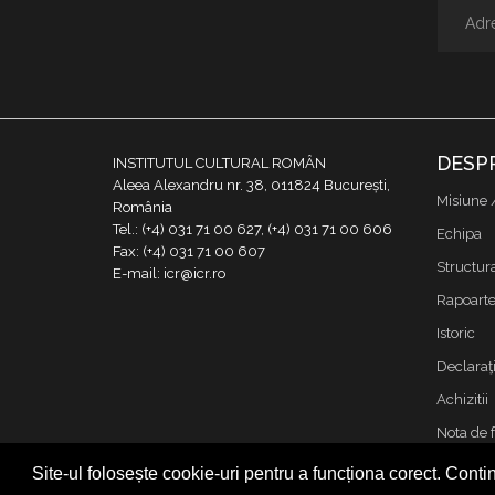
DESP
INSTITUTUL CULTURAL ROMÂN
Aleea Alexandru nr. 38, 011824 București,
Misiune 
România
Tel.: (+4) 031 71 00 627, (+4) 031 71 00 606
Echipa
Fax: (+4) 031 71 00 607
Structur
E-mail: icr@icr.ro
Rapoarte 
Istoric
Declaraţi
Achizitii
Nota de 
Contact
Site-ul folosește cookie-uri pentru a funcționa corect. Contin