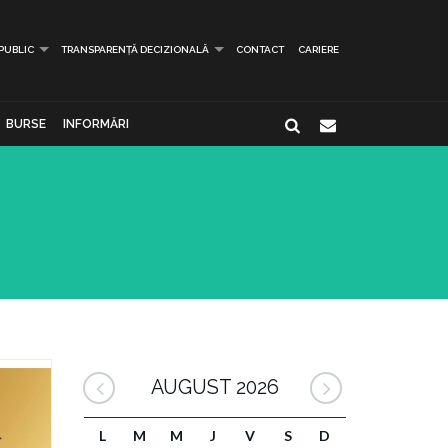
 PUBLIC
TRANSPARENȚĂ DECIZIONALĂ
CONTACT
CARIERE
BURSE
INFORMĂRI
AUGUST 2026
L
M
M
J
V
S
D