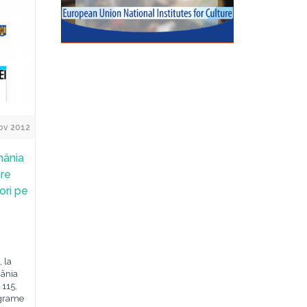
ov 2012
mânia
are
tori pe
 la
mânia
 115,
ograme