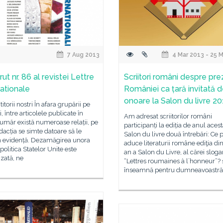
7 Aug 2013
4 Mar 2013 - 25 
ut nr. 86 al revistei Lettre
Scriitori români despre pr
nationale
României ca țară invitată 
onoare la Salon du livre 2
titorii nostri În afara grupării pe
i, între articolele publicate în
Am adresat scriitorilor români
umăr există numeroase relații, pe
participanți la ediția de anul acest
dacția se simte datoare să le
Salon du livre două întrebări: Ce 
n evidență. Dezamăgirea unora
aduce literaturii române ediţia di
 politica Statelor Unite este
an a Salon du Livre, al cărei sloga
zată, ne
“Lettres roumaines à lʼhonneur”? 
înseamnă pentru dumneavoastră