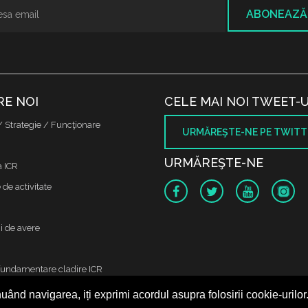
ABONEAZĂ
RE NOI
CELE MAI NOI TWEET-U
/ Strategie / Funcţionare
URMĂREŞTE-NE PE TWITT
URMĂREŞTE-NE
a ICR
de activitate
i de avere
fundamentare cladire ICR
uând navigarea, iți exprimi acordul asupra folosirii cookie-urilor