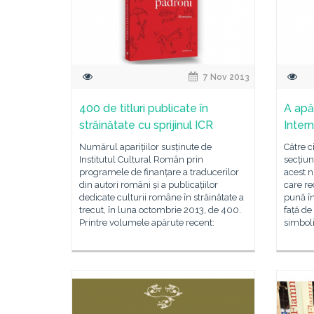
7 Nov 2013
400 de titluri publicate în
A apăr
străinătate cu sprijinul ICR
Inter
Numărul aparițiilor susținute de
Către ci
Institutul Cultural Român prin
secțiun
programele de finanțare a traducerilor
acest n
din autori români și a publicațiilor
care re
dedicate culturii române în străinătate a
pună î
trecut, în luna octombrie 2013, de 400.
față de
Printre volumele apărute recent:
simboli