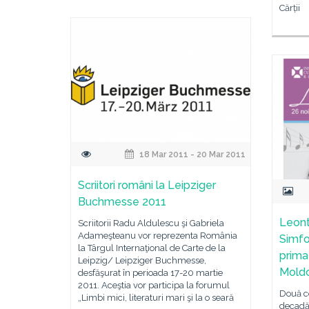
Cărții
18 Mar 2011 - 20 Mar 2011
Scriitori români la Leipziger
Buchmesse 2011
Leont
Scriitorii Radu Aldulescu şi Gabriela
Adameşteanu vor reprezenta România
Simfo
la Târgul Internaţional de Carte de la
prima
Leipzig/ Leipziger Buchmesse,
Mold
desfăşurat în perioada 17-20 martie
2011. Aceştia vor participa la forumul
Două c
„Limbi mici, literaturi mari şi la o seară
decadă 