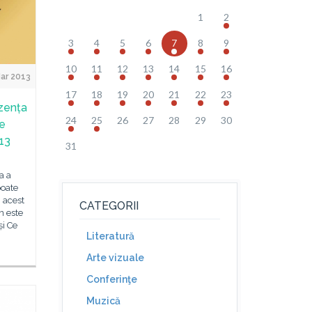
1
2
3
4
5
6
7
8
9
10
11
12
13
14
15
16
Mar 2013
17
18
19
20
21
22
23
ezența
24
25
26
27
28
29
30
de
013
31
a a
poate
n acest
CATEGORII
n este
și Ce
Literatură
Arte vizuale
Conferinţe
Muzică