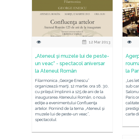
12 Mar 2013
„Ateneul şi muzele lui de peste-
Agerp
un veac” - spectacol aniversar
roumai
la Ateneul Român
la Par
Filarmonica „George Enescu”
„Les le
organizează marţi, 12 martie, ora 18. 30,
sub car
cu prilejul împlinirii a 125 de ani de la
Salonul
inaugurarea Ateneului Român, o nouă
Paris 
ediţie a evenimentului Confluenţa
calitat
artelor. Pornind de la tema „Ateneul şi
prestig
muzele lui de peste-un veac”,
carte d
spectacolul