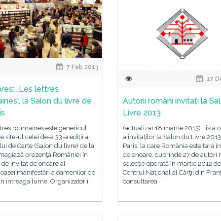
7 Feb 2013
17 D
res: „Les lettres
nes", la Salon du livre de
Autorii români invitați la Sa
is
Livre 2013
ttres roumaines este genericul
(actualizat 18 martie 2013) Lista o
e site-ul celei de-a 33-a ediţii a
a invitaţilor la Salon du Livre 2013
ui de Carte (Salon du livre) de la
Paris, la care România este țară in
omagiază prezenţa României în
de onoare, cuprinde 27 de autori 
e de invitat de onoare al
selecție operată în martie 2012 de
ioasei manifestări a oamenilor de
Centrul Naţional al Cărţii din Fran
in întreaga lume. Organizatorii
consultarea