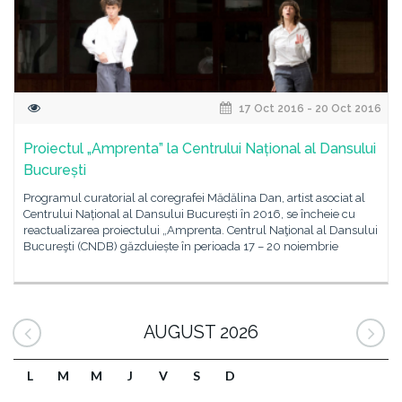
17 Oct 2016 - 20 Oct 2016
Proiectul „Amprenta” la Centrului Național al Dansului
București
Programul curatorial al coregrafei Mădălina Dan, artist asociat al
Centrului Național al Dansului București în 2016, se încheie cu
reactualizarea proiectului „Amprenta. Centrul Naţional al Dansului
Bucureşti (CNDB) găzduiește în perioada 17 – 20 noiembrie
AUGUST 2026
L
M
M
J
V
S
D