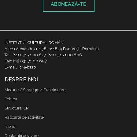
ABONEAZĂ-TE
INSTITUTUL CULTURAL ROMÂN
Aleea Alexandru nr. 38, 011824 București, România
Tel.: (+4) 031 71 00 627, (+4) 031 71 00 606
Fax: (+4) 031 71 00 607
E-mail: icr@icr.ro
DESPRE NOI
Misiune / Strategie / Funcţionare
Echipa
Structura ICR
Rapoarte de activitate
Istoric
Declaraţii de avere