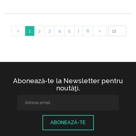
1
2
3
4
5
|
6
Abonează-te la Newsletter pentru
noutăţi.
ABONEAZĂ-TE