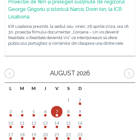
Proiecție de film și prelegeri susținute de regizorul
George Grigoriu și istoricul Narcis Dorin Ion, la ICR
Lisabona
ICR Lisabona prezintă, la sediul său, vineri, 26 aprilie 2024, ora 18.
30, proiecția filmului documentar „Coroana – Un vis devenit
Realitate, o Realitate devenită Vis” ce intenționează să ofere
publicului portughez și românilor din diaspora una dintre cele
AUGUST 2026
L
M
M
J
V
S
D
1
2
3
4
5
6
7
8
9
10
11
12
13
14
15
16
17
18
19
20
21
22
23