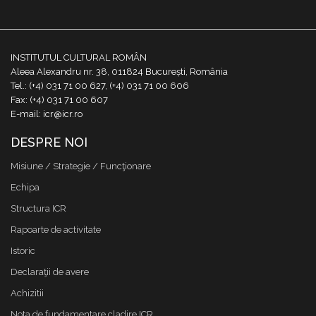
INSTITUTUL CULTURAL ROMÂN
Aleea Alexandru nr. 38, 011824 București, România
Tel.: (+4) 031 71 00 627, (+4) 031 71 00 606
Fax: (+4) 031 71 00 607
E-mail: icr@icr.ro
DESPRE NOI
Misiune / Strategie / Funcţionare
Echipa
Structura ICR
Rapoarte de activitate
Istoric
Declaraţii de avere
Achizitii
Nota de fundamentare cladire ICR