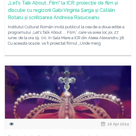
„Let's Talk About...Film” la ICR: proiecție de film și
discuție cu regizorii Gabi Virginia Șarga și Cătălin
Rotaru și scriitoarea Andreea Răsuceanu
Institutul Cultural Român invită publicul la cea de-a doua ediție a
programului „Let's Talk About. . . Film”, care va avea loc joi, 27
iunie, de la ora 19. 00, în Sala Mare a ICR din Aleea Alexandru 38.
Cu această ocazie, va fi proiectat filmul „Unde merg
16 Apr 2024