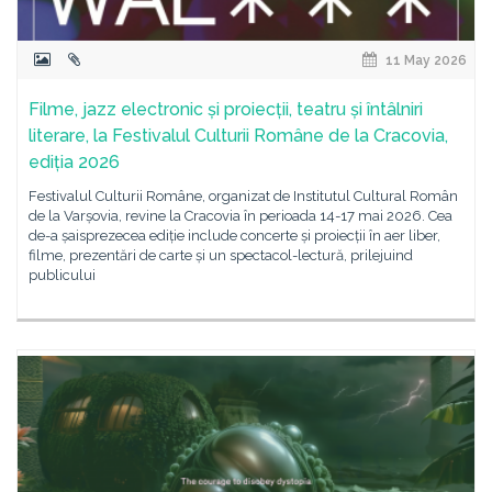
11 May 2026
Filme, jazz electronic și proiecții, teatru și întâlniri
literare, la Festivalul Culturii Române de la Cracovia,
ediția 2026
Festivalul Culturii Române, organizat de Institutul Cultural Român
de la Varșovia, revine la Cracovia în perioada 14-17 mai 2026. Cea
de-a șaisprezecea ediție include concerte și proiecții în aer liber,
filme, prezentări de carte și un spectacol-lectură, prilejuind
publicului