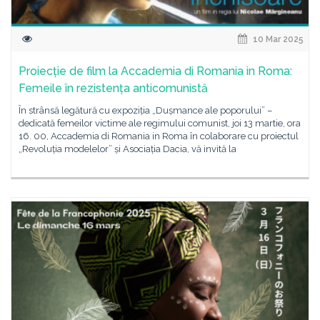
10 Mar 2025
Proiecție de film la Accademia di Romania in Roma:
Femeile în rezistența anticomunistă
În strânsă legătură cu expoziția „Dușmance ale poporului” –
dedicată femeilor victime ale regimului comunist, joi 13 martie, ora
16. 00, Accademia di Romania in Roma în colaborare cu proiectul
„Revoluția modelelor” și Asociația Dacia, vă invită la