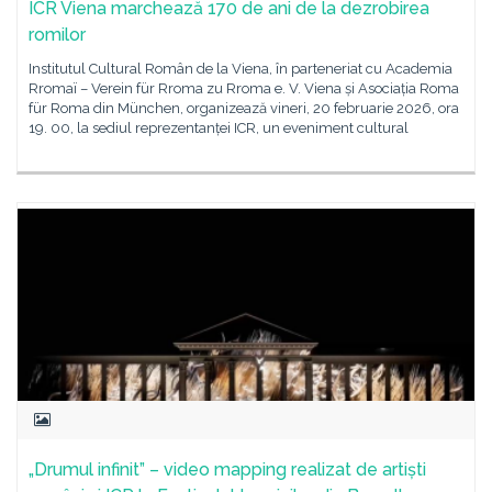
ICR Viena marchează 170 de ani de la dezrobirea
romilor
Institutul Cultural Român de la Viena, în parteneriat cu Academia
Rromaï – Verein für Rroma zu Rroma e. V. Viena și Asociația Roma
für Roma din München, organizează vineri, 20 februarie 2026, ora
19. 00, la sediul reprezentanței ICR, un eveniment cultural
„Drumul infinit” – video mapping realizat de artiști