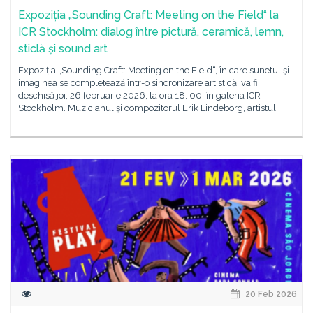
Expoziția „Sounding Craft: Meeting on the Field“ la
ICR Stockholm: dialog între pictură, ceramică, lemn,
sticlă și sound art
Expoziția „Sounding Craft: Meeting on the Field“, în care sunetul și
imaginea se completează într-o sincronizare artistică, va fi
deschisă joi, 26 februarie 2026, la ora 18. 00, în galeria ICR
Stockholm. Muzicianul și compozitorul Erik Lindeborg, artistul
20 Feb 2026