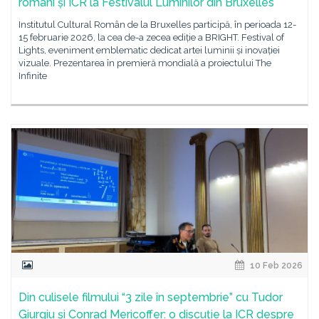
români și ICR la Festivalul Luminilor din Bruxelles
Institutul Cultural Român de la Bruxelles participă, în perioada 12-
15 februarie 2026, la cea de-a zecea ediție a BRIGHT. Festival of
Lights, eveniment emblematic dedicat artei luminii și inovației
vizuale. Prezentarea în premieră mondială a proiectului The
Infinite
10 Feb 2026
Din culisele filmului “3 zile în septembrie” cu Tudor
Giurgiu și Conrad Mericoffer: o discuție la ICR despre