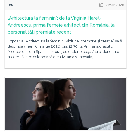
2 Mar 2026
„Arhitectura la feminin“: de la Virginia Haret-
Andreescu, prima femeie arhitect din România, la
personalități premiate recent
Expoziția „Arhitectura la feminin. Viziune, memorie și creație“ va fi
deschisă vineri, 6 martie 2026, ora 12:30, la Primăria orașului
Alcobendas din Spania, un oraș cu o istorie bogată și o idenditate
modernă care celebrează creativitatea și inovația,