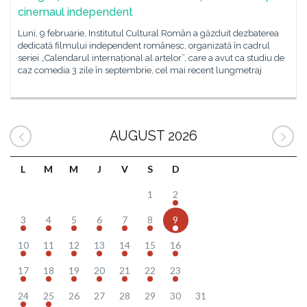
cinemaul independent
Luni, 9 februarie, Institutul Cultural Român a găzduit dezbaterea
dedicată filmului independent românesc, organizată în cadrul
seriei „Calendarul internațional al artelor”, care a avut ca studiu de
caz comedia 3 zile în septembrie, cel mai recent lungmetraj
AUGUST 2026
L
M
M
J
V
S
D
1
2
3
4
5
6
7
8
9
10
11
12
13
14
15
16
17
18
19
20
21
22
23
24
25
26
27
28
29
30
31