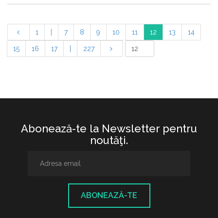
1
|
7
8
9
10
11
12
13
14
15
16
17
|
227
Abonează-te la Newsletter pentru
noutăţi.
ABONEAZĂ-TE