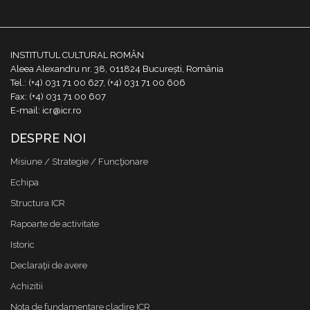
INSTITUTUL CULTURAL ROMÂN
Aleea Alexandru nr. 38, 011824 București, România
Tel.: (+4) 031 71 00 627, (+4) 031 71 00 606
Fax: (+4) 031 71 00 607
E-mail: icr@icr.ro
DESPRE NOI
Misiune / Strategie / Funcţionare
Echipa
Structura ICR
Rapoarte de activitate
Istoric
Declaraţii de avere
Achizitii
Nota de fundamentare cladire ICR