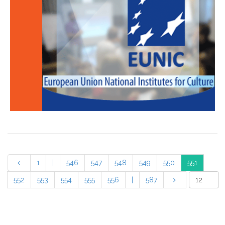
1
|
546
547
548
549
550
551
552
553
554
555
556
|
587