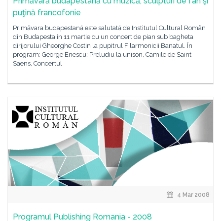
Primăvară budapestană cu muzică, sculpturi de fân şi
puţină francofonie
Primăvara budapestană este salutată de Institutul Cultural Român
din Budapesta în 11 martie cu un concert de pian sub bagheta
dirijorului Gheorghe Costin la pupitrul Filarmonicii Banatul. În
program: George Enescu: Preludiu la unison, Camile de Saint
Saens, Concertul
4 Mar 2008
Programul Publishing Romania - 2008