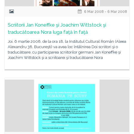
6 Mar 2008 - 6 Mar 2008
Scriitorii Jan Koneffke şi Joachim Wittstock şi
traducătoarea Nora Iuga faţă în faţă
Joi, 6 martie 2008, de la ora 18, la Institutul Cultural Român (Aleea
Alexandru 38, Bucureşti) va avea loc întâlnirea Doi scriitori şi o
traducătoare, cu participarea scriitorilor germani Jan Koneffke şi
Joachim Wittstock şi a scriitoarei şi traducătoarei Nora