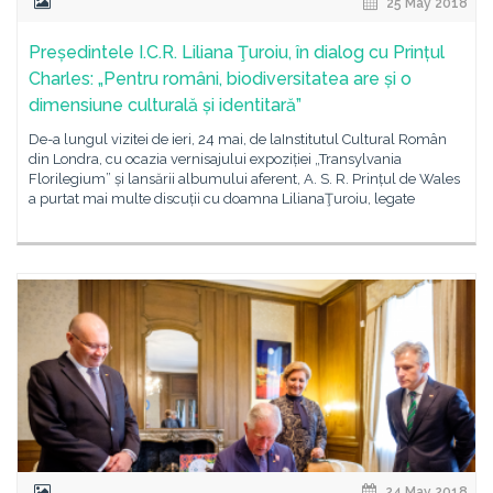
25 May 2018
Președintele I.C.R. Liliana Ţuroiu, în dialog cu Prințul
Charles: „Pentru români, biodiversitatea are și o
dimensiune culturală și identitară”
De-a lungul vizitei de ieri, 24 mai, de laInstitutul Cultural Român
din Londra, cu ocazia vernisajului expoziției „Transylvania
Florilegium” și lansării albumului aferent, A. S. R. Prințul de Wales
a purtat mai multe discuții cu doamna LilianaŢuroiu, legate
24 May 2018