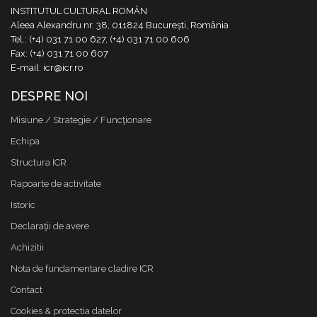
INSTITUTUL CULTURAL ROMÂN
Aleea Alexandru nr. 38, 011824 București, România
Tel.: (+4) 031 71 00 627, (+4) 031 71 00 606
Fax: (+4) 031 71 00 607
E-mail: icr@icr.ro
DESPRE NOI
Misiune / Strategie / Funcţionare
Echipa
Structura ICR
Rapoarte de activitate
Istoric
Declaraţii de avere
Achizitii
Nota de fundamentare cladire ICR
Contact
Cookies & protectia datelor