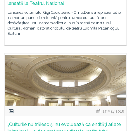
lansată la Teatrul Național
Lansarea volumului Gigi Căciuleanu - OmulDans a reprezentat joi,
17 mai, un punct de referință pentru lumea culturală, prin
desăvârșirea unui demers editorial pus în scenă de Institutul
Cultural Român, datorat criticului de teatru Ludmila Patlanjoglu,
Editurii
17 May 2018
„Culturile nu trăiesc și nu evoluează ca entități aflate