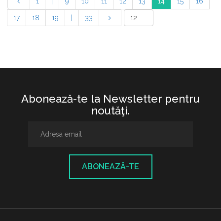
1
|
9
10
11
12
13
14
15
16
17
18
19
|
33
Abonează-te la Newsletter pentru
noutăţi.
ABONEAZĂ-TE