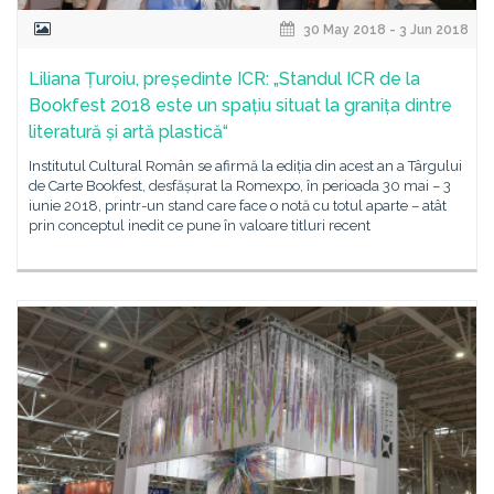
30 May 2018 - 3 Jun 2018
Liliana Țuroiu, președinte ICR: „Standul ICR de la
Bookfest 2018 este un spațiu situat la granița dintre
literatură și artă plastică“
Institutul Cultural Român se afirmă la ediția din acest an a Târgului
de Carte Bookfest, desfășurat la Romexpo, în perioada 30 mai – 3
iunie 2018, printr-un stand care face o notă cu totul aparte – atât
prin conceptul inedit ce pune în valoare titluri recent