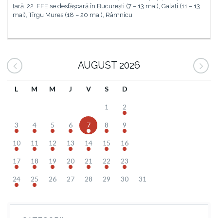
țară. 22. FFE se desfășoară în București (7 – 13 mai), Galați (11 – 13
mai), Tîrgu Mures (18 – 20 mai), Râmnicu
AUGUST 2026
L
M
M
J
V
S
D
1
2
3
4
5
6
7
8
9
10
11
12
13
14
15
16
17
18
19
20
21
22
23
24
25
26
27
28
29
30
31