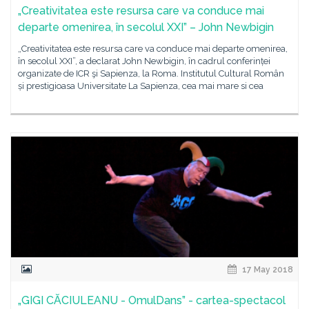
„Creativitatea este resursa care va conduce mai
departe omenirea, în secolul XXI” – John Newbigin
„Creativitatea este resursa care va conduce mai departe omenirea,
în secolul XXI”, a declarat John Newbigin, în cadrul conferinței
organizate de ICR şi Sapienza, la Roma. Institutul Cultural Român
și prestigioasa Universitate La Sapienza, cea mai mare si cea
17 May 2018
„GIGI CᾸCIULEANU - OmulDans” - cartea-spectacol