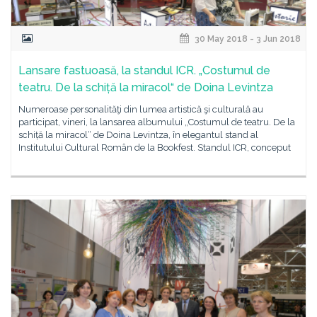
30 May 2018 - 3 Jun 2018
Lansare fastuoasă, la standul ICR. „Costumul de
teatru. De la schiță la miracol“ de Doina Levintza
Numeroase personalităţi din lumea artistică şi culturală au
participat, vineri, la lansarea albumului „Costumul de teatru. De la
schiță la miracol“ de Doina Levintza, în elegantul stand al
Institutului Cultural Român de la Bookfest. Standul ICR, conceput