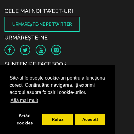
CELE MAI NOI TWEET-URI
URMĂREŞTE-NE PE TWITTER
URMĂREŞTE-NE
SUNTEM PE FACEBOOK
Site-ul folosește cookie-uri pentru a funcționa
corect. Continuând navigarea, iți exprimi
acordul asupra folosirii cookie-urilor.
Află mai mult
Setări
Refuz
Accept!
cookies