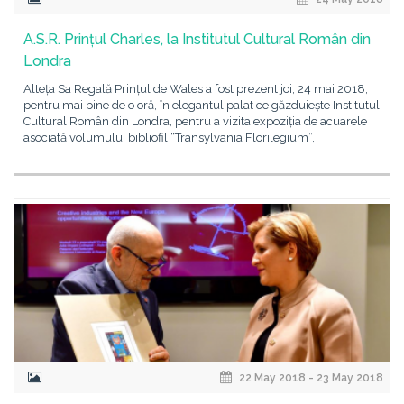
A.S.R. Prințul Charles, la Institutul Cultural Român din
Londra
Alteța Sa Regală Prințul de Wales a fost prezent joi, 24 mai 2018,
pentru mai bine de o oră, în elegantul palat ce găzduiește Institutul
Cultural Român din Londra, pentru a vizita expoziția de acuarele
asociată volumului bibliofil “Transylvania Florilegium”,
22 May 2018 - 23 May 2018