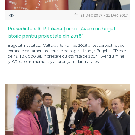
21 Dec 2017 - 21 Dec 2017
Președintele ICR, Liliana Țuroiu: „Avem un buget
istoric pentru proiectele din 2018”
Bugetul Institutului Cultural Român pe 2018 a fost aprobat, joi, de
comisiile parlamentare reunite de buget- finanţe. Bugetul ICR este
de 42. 187. 000 lei, în creştere cu 33% faţă de 2017. „Pentru mine
şi ICR, este un moment şi al bilanţului, dar mai ales