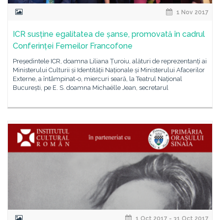
1 Nov 2017
ICR susține egalitatea de șanse, promovată în cadrul
Conferinței Femeilor Francofone
Președintele ICR, doamna Liliana Țuroiu, alături de reprezentanți ai
Ministerului Culturii și Identității Naționale și Ministerului Afacerilor
Externe, a întâmpinat-o, miercuri seară, la Teatrul Național
București, pe E. S. doamna Michaëlle Jean, secretarul
1 Oct 2017 - 31 Oct 2017