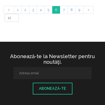
1
2
3
4
5
6
7
8
9
Abonează-te la Newsletter pentru
noutăţi.
ABONEAZĂ-TE