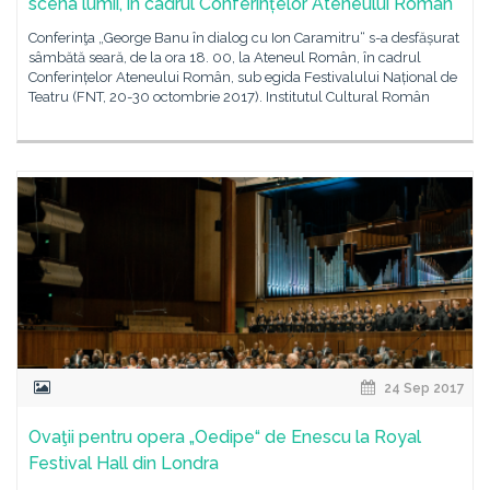
scena lumii, în cadrul Conferințelor Ateneului Român
Conferinţa „George Banu în dialog cu Ion Caramitru“ s-a desfășurat
sâmbătă seară, de la ora 18. 00, la Ateneul Român, în cadrul
Conferințelor Ateneului Român, sub egida Festivalului Național de
Teatru (FNT, 20-30 octombrie 2017). Institutul Cultural Român
24 Sep 2017
Ovaţii pentru opera „Oedipe“ de Enescu la Royal
Festival Hall din Londra