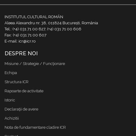
INSTITUTUL CULTURAL ROMÂN
Aleea Alexandru nr. 38, 011824 București, România
Tel.: (+4) 031 71 00 627, (+4) 031 71 00 606
Fax: (+4) 031 71 00 607
E-mail: icr@icr.ro
DESPRE NOI
Misiune / Strategie / Funcţionare
Echipa
Structura ICR
Rapoarte de activitate
Istoric
Declaraţii de avere
Achizitii
Nota de fundamentare cladire ICR