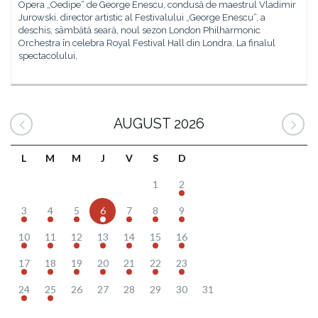
Opera „Oedipe“ de George Enescu, condusă de maestrul Vladimir
Jurowski, director artistic al Festivalului „George Enescu“, a
deschis, sâmbătă seară, noul sezon London Philharmonic
Orchestra în celebra Royal Festival Hall din Londra. La finalul
spectacolului,
AUGUST 2026
L
M
M
J
V
S
D
1
2
3
4
5
6
7
8
9
10
11
12
13
14
15
16
17
18
19
20
21
22
23
24
25
26
27
28
29
30
31