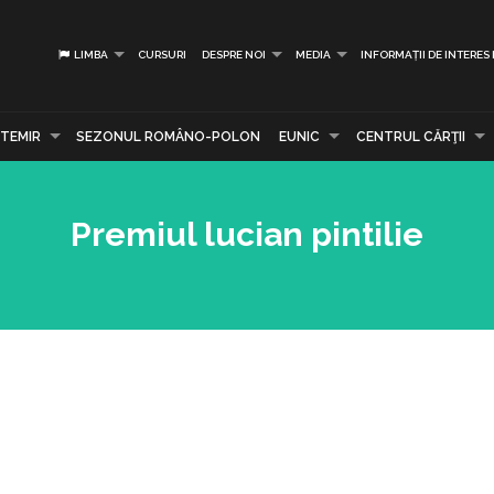
LIMBA
CURSURI
DESPRE NOI
MEDIA
INFORMAȚII DE INTERES
TEMIR
SEZONUL ROMÂNO-POLON
EUNIC
CENTRUL CĂRŢII
Premiul lucian pintilie