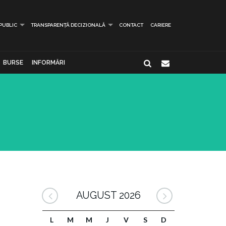
 PUBLIC
TRANSPARENȚĂ DECIZIONALĂ
CONTACT
CARIERE
BURSE
INFORMĂRI
AUGUST 2026
L
M
M
J
V
S
D