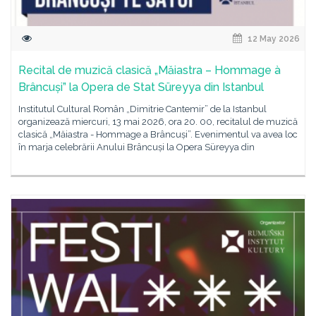
12 May 2026
Recital de muzică clasică „Măiastra – Hommage à
Brâncuși” la Opera de Stat Süreyya din Istanbul
Institutul Cultural Român „Dimitrie Cantemir” de la Istanbul
organizează miercuri, 13 mai 2026, ora 20. 00, recitalul de muzică
clasică „Măiastra - Hommage a Brâncuși”. Evenimentul va avea loc
în marja celebrării Anului Brâncuși la Opera Süreyya din