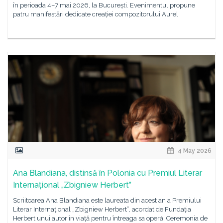
în perioada 4–7 mai 2026, la București. Evenimentul propune
patru manifestări dedicate creației compozitorului Aurel
4 May 2026
Ana Blandiana, distinsă în Polonia cu Premiul Literar
Internațional „Zbigniew Herbert”
Scriitoarea Ana Blandiana este laureata din acest an a Premiului
Literar Internațional „Zbigniew Herbert”, acordat de Fundația
Herbert unui autor în viață pentru întreaga sa operă. Ceremonia de