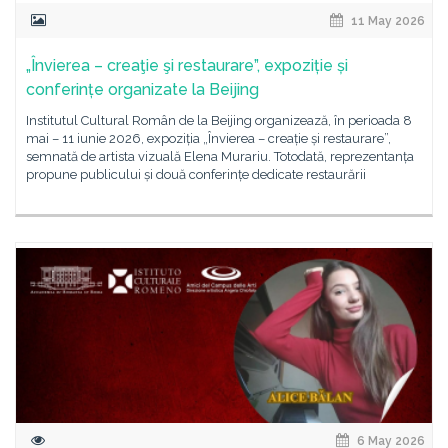
11 May 2026
„Învierea – creaţie şi restaurare”, expoziție și
conferințe organizate la Beijing
Institutul Cultural Român de la Beijing organizează, în perioada 8
mai – 11 iunie 2026, expoziția „Învierea – creație și restaurare”,
semnată de artista vizuală Elena Murariu. Totodată, reprezentanța
propune publicului și două conferințe dedicate restaurării
6 May 2026