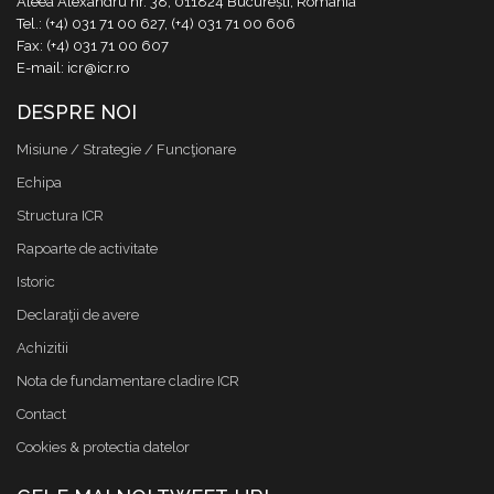
Aleea Alexandru nr. 38, 011824 București, România
Tel.: (+4) 031 71 00 627, (+4) 031 71 00 606
Fax: (+4) 031 71 00 607
E-mail: icr@icr.ro
DESPRE NOI
Misiune / Strategie / Funcţionare
Echipa
Structura ICR
Rapoarte de activitate
Istoric
Declaraţii de avere
Achizitii
Nota de fundamentare cladire ICR
Contact
Cookies & protectia datelor