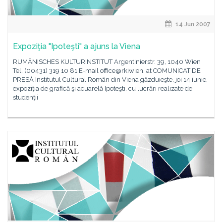
14 Jun 2007
Expoziţia "Ipoteşti" a ajuns la Viena
RUMÄNISCHES KULTURINSTITUT Argentinierstr. 39, 1040 Wien
Tel. (00431) 319 10 81 E-mail office@rkiwien. at COMUNICAT DE
PRESĂ Institutul Cultural Român din Viena găzduieşte, joi 14 iunie,
expoziţia de grafică şi acuarelă Ipoteşti, cu lucrări realizate de
studenţii