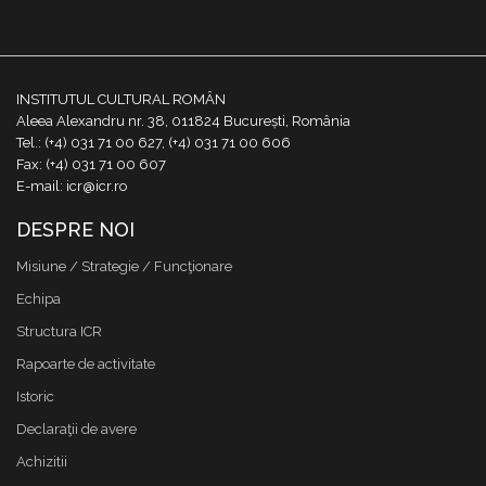
INSTITUTUL CULTURAL ROMÂN
Aleea Alexandru nr. 38, 011824 București, România
Tel.: (+4) 031 71 00 627, (+4) 031 71 00 606
Fax: (+4) 031 71 00 607
E-mail: icr@icr.ro
DESPRE NOI
Misiune / Strategie / Funcţionare
Echipa
Structura ICR
Rapoarte de activitate
Istoric
Declaraţii de avere
Achizitii