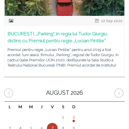
22 Sep 2020
BUCUREȘTI. „Parking“, în regia lui Tudor Giurgiu,
distins cu Premiul pentru regie „Lucian Pintilieˮ
Premiul pentru regie „Lucian Pintilie“ pentru anul 2019 a fost
acordat, luni seară, filmului „Parking“, regizat de Tudor Giurgiu, în
cadrul Galei Premiilor UCIN 2020, desfășurate la Sala Studio a
Teatrului Național București (TNB). Premiul acordat de Institutul
AUGUST 2026
L
M
M
J
V
S
D
1
2
3
4
5
6
7
8
9