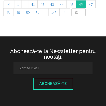
1
|
41
42
43
44
45
46
47
48
49
50
51
|
143
Abonează-te la Newsletter pentru
noutăţi.
ABONEAZĂ-TE