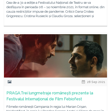
Cea de-a 31-a ediție a Festivalului Național de Teatru se va
desfășura în perioada 06 – 14 noiembrie 2021, în format online, din
cauza restricțiilor impuse de pandemie. Criticii Oana Cristea
Grigorescu, Cristina Rusiecki și Claudiu Groza, selecționeri și
28 Sep 2021
PRAGA.Trei lungmetraje româneşti prezente la
Festivalul Internaţional de Film Febiofest
Filmele românești Campania în regia lui Marian Crișan,