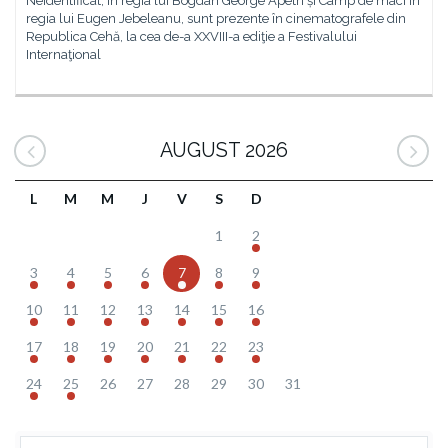
Neidentificat, în regia lui Bogdan George Apetri și Câmp de maci în
regia lui Eugen Jebeleanu, sunt prezente în cinematografele din
Republica Cehă, la cea de-a XXVIII-a ediţie a Festivalului
Internaţional
AUGUST 2026
L
M
M
J
V
S
D
1
2
3
4
5
6
7
8
9
10
11
12
13
14
15
16
17
18
19
20
21
22
23
24
25
26
27
28
29
30
31