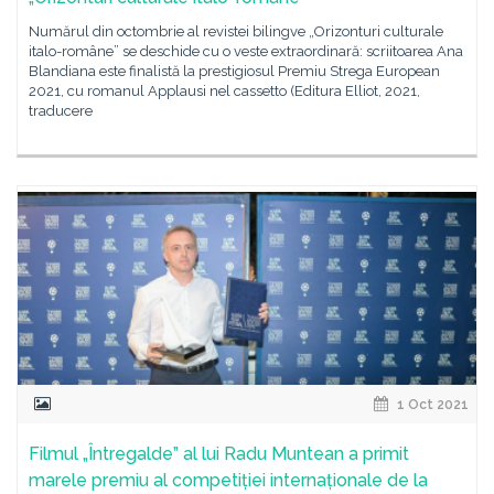
Numărul din octombrie al revistei bilingve „Orizonturi culturale
italo-române” se deschide cu o veste extraordinară: scriitoarea Ana
Blandiana este finalistă la prestigiosul Premiu Strega European
2021, cu romanul Applausi nel cassetto (Editura Elliot, 2021,
traducere
1 Oct 2021
Filmul „Întregalde” al lui Radu Muntean a primit
marele premiu al competiției internaționale de la