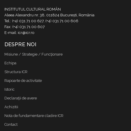
INSTITUTUL CULTURAL ROMÂN
Aleea Alexandru nr. 38, 011824 București, România
Tel.: (+4) 031 71 00 627, (+4) 031 71 00 606
Fax: (+4) 031 71 00 607
E-mail: icr@icr.ro
DESPRE NOI
Misiune / Strategie / Funcţionare
Echipa
Structura ICR
Rapoarte de activitate
Istoric
Declaraţii de avere
Achizitii
Nota de fundamentare cladire ICR
Contact