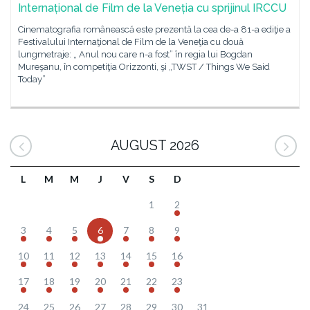
Internațional de Film de la Veneția cu sprijinul IRCCU
Cinematografia românească este prezentă la cea de-a 81-a ediţie a
Festivalului Internaţional de Film de la Veneţia cu două
lungmetraje: „ Anul nou care n-a fost” în regia lui Bogdan
Mureşanu, în competiţia Orizzonti, şi „TWST / Things We Said
Today”
AUGUST 2026
L
M
M
J
V
S
D
1
2
3
4
5
6
7
8
9
10
11
12
13
14
15
16
17
18
19
20
21
22
23
24
25
26
27
28
29
30
31