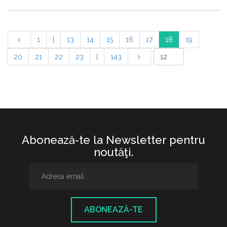
1
|
13
14
15
16
17
18
19
20
21
22
23
|
143
Abonează-te la Newsletter pentru
noutăţi.
ABONEAZĂ-TE