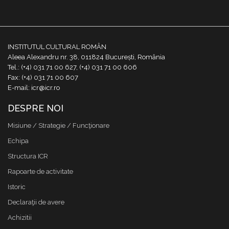
INSTITUTUL CULTURAL ROMÂN
Aleea Alexandru nr. 38, 011824 București, România
Tel.: (+4) 031 71 00 627, (+4) 031 71 00 606
Fax: (+4) 031 71 00 607
E-mail: icr@icr.ro
DESPRE NOI
Misiune / Strategie / Funcţionare
Echipa
Structura ICR
Rapoarte de activitate
Istoric
Declaraţii de avere
Achizitii