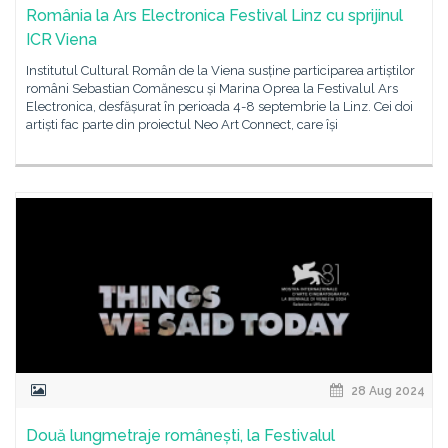
România la Ars Electronica Festival Linz cu sprijinul
ICR Viena
Institutul Cultural Român de la Viena susține participarea artiștilor
români Sebastian Comănescu și Marina Oprea la Festivalul Ars
Electronica, desfășurat în perioada 4-8 septembrie la Linz. Cei doi
artiști fac parte din proiectul Neo Art Connect, care își
28 Aug 2024
Două lungmetraje românești, la Festivalul