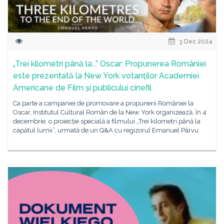
3 Dec 2024
„Trei kilometri până la...” Oscar: Propunerea României
este prezentată la New York votanților Academiei
Americane de Film și publicului cinefil
Ca parte a campaniei de promovare a propunerii României la
Oscar, Institutul Cultural Român de la New York organizează, în 4
decembrie, o proiecție specială a filmului „Trei kilometri până la
capătul lumii”, urmată de un Q&A cu regizorul Emanuel Pârvu