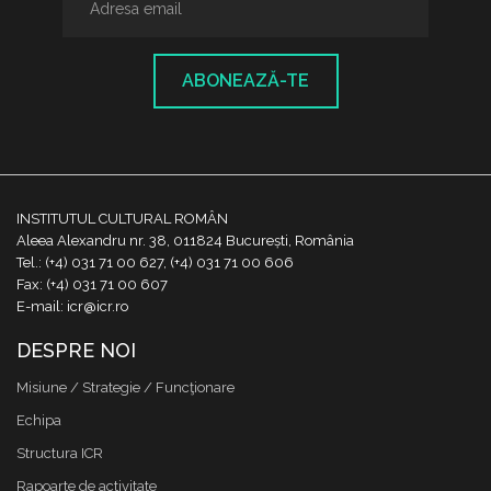
ABONEAZĂ-TE
INSTITUTUL CULTURAL ROMÂN
Aleea Alexandru nr. 38, 011824 București, România
Tel.: (+4) 031 71 00 627, (+4) 031 71 00 606
Fax: (+4) 031 71 00 607
E-mail: icr@icr.ro
DESPRE NOI
Misiune / Strategie / Funcţionare
Echipa
Structura ICR
Rapoarte de activitate