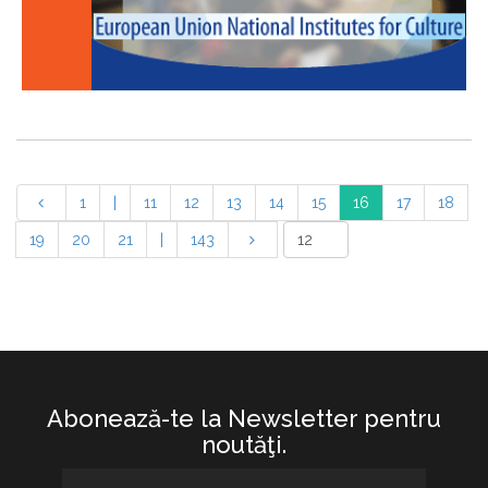
1
|
11
12
13
14
15
16
17
18
19
20
21
|
143
Abonează-te la Newsletter pentru
noutăţi.