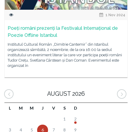
1 Nov 2024
Poeți români prezenți la Festivalul Internațional de
Poezie Offline Istanbul
Institutul Cultural Român „Dimitrie Cantemir” din Istanbul
organizează sâmbătă, 2 noiembrie, de la ora 16:00 la sediul
institutului un eveniment literar la care vor participa poeții români
Tudor Crețu, Svetlana Cârstean și Dan Coman. Evenimentul este
organizat în
AUGUST 2026
L
M
M
J
V
S
D
1
2
3
4
5
6
7
8
9