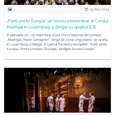
15 Nov 2024
„Punți peste Europaˮ, un turneu extraordinar al Corului
Madrigal în Luxemburg și Belgia cu sprijinul ICR
În perioada 20 - 25 noiembrie 2024, Corul Național de Cameră
„Madrigal–Marin Constantin”, dirijat de Anna Ungureanu, se va afla
în Luxemburg și Belgia, în cadrul Turneului european „Punți peste
Europa/ Ponts à travers l’Europe/ Bridges Across Europe”,