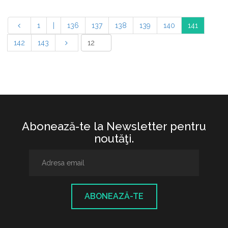
1
|
136
137
138
139
140
141
142
143
Abonează-te la Newsletter pentru
noutăţi.
ABONEAZĂ-TE