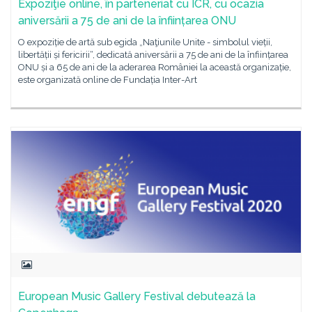
Expoziţie online, în parteneriat cu ICR, cu ocazia
aniversării a 75 de ani de la înființarea ONU
O expoziție de artă sub egida „Naţiunile Unite - simbolul vieții,
libertății și fericirii“, dedicată aniversării a 75 de ani de la înființarea
ONU și a 65 de ani de la aderarea României la această organizație,
este organizată online de Fundația Inter-Art
European Music Gallery Festival debutează la