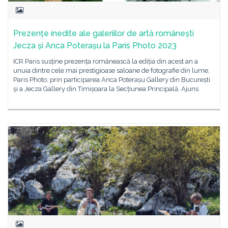
Prezențe inedite ale galeriilor de artă românești
Jecza și Anca Poterașu la Paris Photo 2023
ICR Paris susține prezența românească la ediția din acest an a
unuia dintre cele mai prestigioase saloane de fotografie din lume,
Paris Photo, prin participarea Anca Poterașu Gallery din București
și a Jecza Gallery din Timișoara la Secțiunea Principală. Ajuns