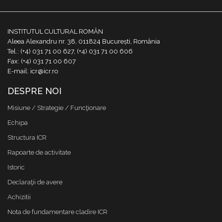
INSTITUTUL CULTURAL ROMÂN
Aleea Alexandru nr. 38, 011824 București, România
Tel.: (+4) 031 71 00 627, (+4) 031 71 00 606
Fax: (+4) 031 71 00 607
E-mail: icr@icr.ro
DESPRE NOI
Misiune / Strategie / Funcţionare
Echipa
Structura ICR
Rapoarte de activitate
Istoric
Declaraţii de avere
Achizitii
Nota de fundamentare cladire ICR