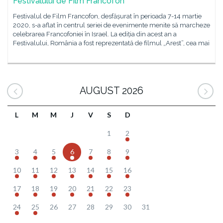
Festivalului de Film Francofon
Festivalul de Film Francofon, desfășurat în perioada 7-14 martie
2020, s-a aflat în centrul seriei de evenimente menite să marcheze
celebrarea Francofoniei în Israel. La ediția din acest an a
Festivalului, România a fost reprezentată de filmul „Arest”, cea mai
AUGUST 2026
L
M
M
J
V
S
D
1
2
3
4
5
6
7
8
9
10
11
12
13
14
15
16
17
18
19
20
21
22
23
24
25
26
27
28
29
30
31