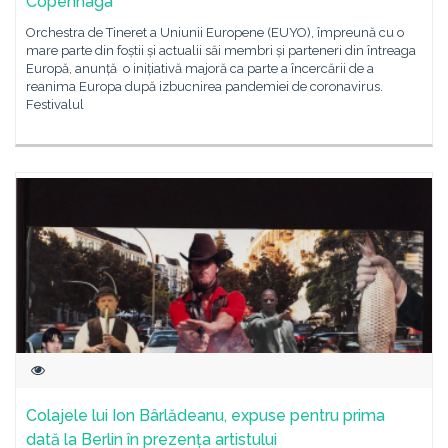
Copenhaga
Orchestra de Tineret a Uniunii Europene (EUYO), împreună cu o
mare parte din foștii și actualii săi membri și parteneri din întreaga
Europă, anunță o inițiativă majoră ca parte a încercării de a
reanima Europa după izbucnirea pandemiei de coronavirus.
Festivalul
Colajele lui Ion Bârlădeanu, expuse pentru prima
dată la Berlin în prezența artistului