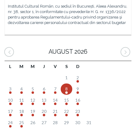
Institutul Cultural Român, cu sediul în București, Aleea Alexandru,
nr. 38, sector 1, în conformitate cu prevederile H. G. nr. 1336/2022
pentru aprobarea Regulamentului-cadru privind organizarea şi
dezvoltarea carierei personalului contractual din sectorul bugetar
AUGUST 2026
L
M
M
J
V
S
D
1
2
3
4
5
6
7
8
9
10
11
12
13
14
15
16
17
18
19
20
21
22
23
24
25
26
27
28
29
30
31