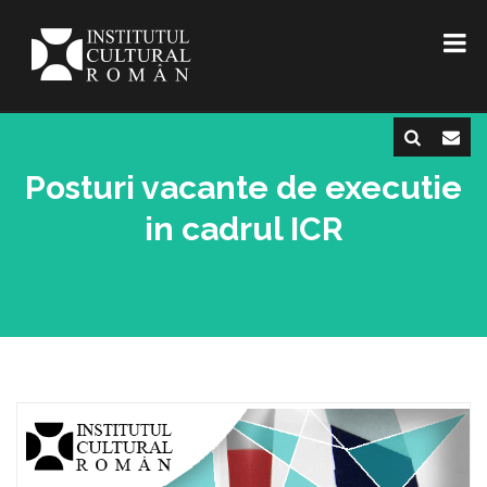
Posturi vacante de executie
in cadrul ICR