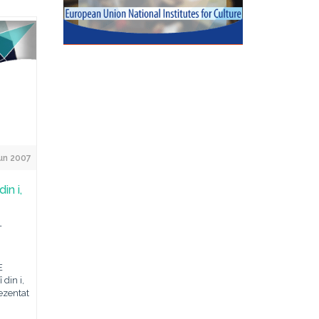
un 2007
in i,
T
E
din i,
ezentat