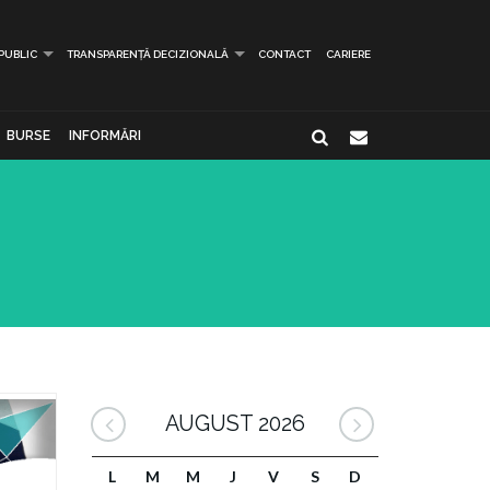
 PUBLIC
TRANSPARENȚĂ DECIZIONALĂ
CONTACT
CARIERE
BURSE
INFORMĂRI
AUGUST 2026
L
M
M
J
V
S
D