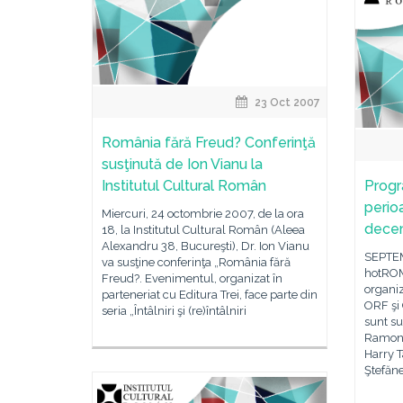
23 Oct 2007
România fără Freud? Conferinţă
susţinută de Ion Vianu la
Institutul Cultural Român
Progr
perio
Miercuri, 24 octombrie 2007, de la ora
dece
18, la Institutul Cultural Român (Aleea
Alexandru 38, Bucureşti), Dr. Ion Vianu
SEPTEM
va susţine conferinţa „România fără
hotROM
Freud?. Evenimentul, organizat în
organiz
parteneriat cu Editura Trei, face parte din
ORF şi
seria „Întâlniri şi (re)întâlniri
sunt su
Ramona 
Harry T
Ştefăne