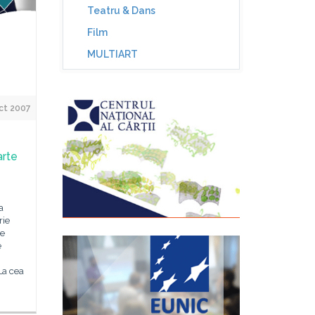
Teatru & Dans
Film
MULTIART
ct 2007
arte
a
rie
de
e
La cea