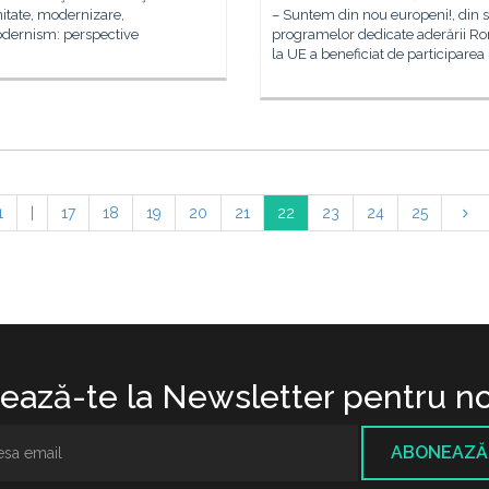
itate, modernizare,
– Suntem din nou europeni!, din s
dernism: perspective
programelor dedicate aderării R
la UE a beneficiat de participarea
1
|
17
18
19
20
21
22
23
24
25
ază-te la Newsletter pentru no
ABONEAZĂ