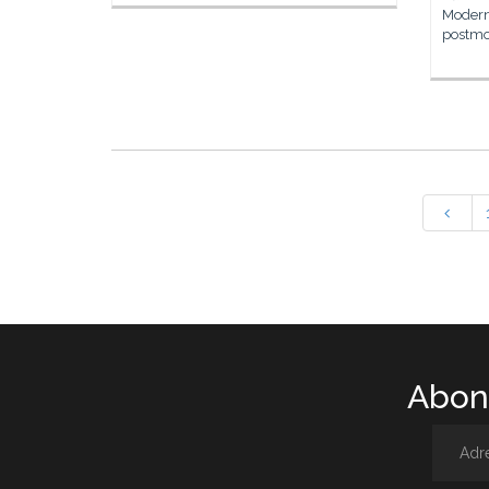
Modern
postmo
Abone