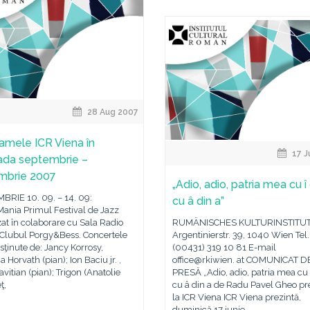
28 Aug 2007
amele ICR Viena în
17 J
ada septembrie –
mbrie 2007
„Adio, adio, patria mea cu î d
BRIE 10. 09. – 14. 09:
cu â din a”
ania Primul Festival de Jazz
at în colaborare cu Sala Radio
RUMÄNISCHES KULTURINSTITU
 Clubul Porgy&Bess. Concertele
Argentinierstr. 39, 1040 Wien Tel.
sţinute de: Jancy Korrosy,
(00431) 319 10 81 E-mail
Horvath (pian); Ion Baciu jr. ,
office@rkiwien. at COMUNICAT D
avitian (pian); Trigon (Anatolie
PRESĂ „Adio, adio, patria mea cu î 
ţ,
cu â din a de Radu Pavel Gheo pr
la ICR Viena ICR Viena prezintă,
duminică 17 iunie,