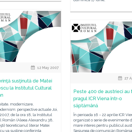
12 May 2007
27 A
rinţă susţinută de Matei
scu la Institutul Cultural
Peste 400 de austrieci au 
ân
pragul ICR Viena într-o
itate, modernizare,
săptămână
ernism: perspective actuale Joi,
2007, de la ora 18, la Institutul
În perioada 16 – 22 aprilie ICR Vie
al Român (Aleea Alexandru 38,
organizat o serie de evenimente 
ti) teoreticianul literar Matei
mare interes pentru publicul aust
cu va susţine conferinţa
Sesiunea de comunicări Români