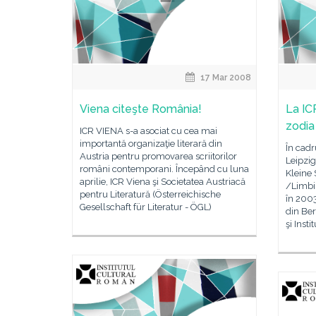
17 Mar 2008
Viena citeşte România!
La IC
zodia 
ICR VIENA s-a asociat cu cea mai
importantă organizaţie literară din
În cadr
Austria pentru promovarea scriitorilor
Leipzig
români contemporani. Începând cu luna
Kleine
aprilie, ICR Viena şi Societatea Austriacă
/Limbi m
pentru Literatură (Österreichische
în 2003
Gesellschaft für Literatur - ÖGL)
din Ber
şi Insti