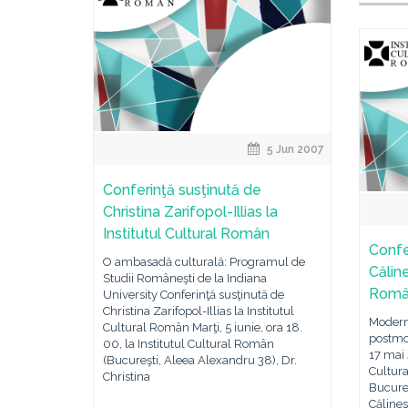
5 Jun 2007
Conferinţă susţinută de
Christina Zarifopol-Illias la
Institutul Cultural Român
Confe
O ambasadă culturală: Programul de
Căline
Studii Româneşti de la Indiana
Rom
University Conferinţă susţinută de
Christina Zarifopol-Illias la Institutul
Modern
Cultural Român Marţi, 5 iunie, ora 18.
postmod
00, la Institutul Cultural Român
17 mai 
(Bucureşti, Aleea Alexandru 38), Dr.
Cultur
Christina
Bucureş
Călines