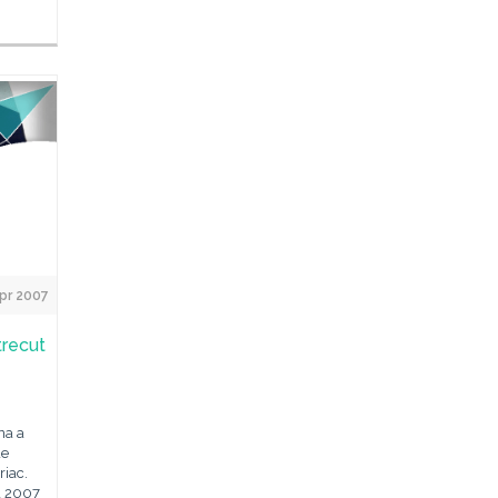
pr 2007
trecut
na a
de
riac.
a 2007