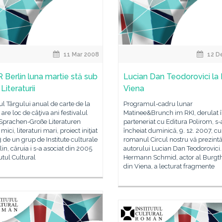
11 Mar 2008
12 D
R Berlin luna martie stă sub
Lucian Dan Teodorovici la
Literaturii
Viena
ul Târgului anual de carte de la
Programul-cadru lunar
 are loc de câţiva ani festivalul
Matinee&Brunch im RKI, derulat 
 Sprachen-Große Literaturen
parteneriat cu Editura Polirom, s-
ici, literaturi mari, proiect iniţiat
încheiat duminică, 9. 12. 2007, cu
 de un grup de Institute culturale
romanul Circul nostru vă prezintă
lin, căruia i s-a asociat din 2005
autorului Lucian Dan Teodorovici.
tutul Cultural
Hermann Schmid, actor al Burgt
din Viena, a lecturat fragmente