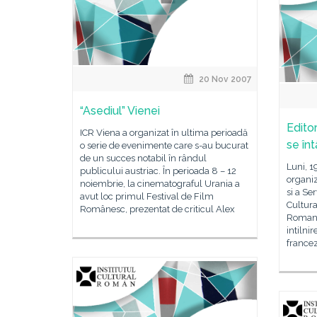
20 Nov 2007
“Asediul” Vienei
Editor
ICR Viena a organizat în ultima perioadă
se în
o serie de evenimente care s-au bucurat
de un succes notabil în rândul
Luni, 1
publicului austriac. În perioada 8 – 12
organiz
noiembrie, la cinematograful Urania a
si a Se
avut loc primul Festival de Film
Cultura
Românesc, prezentat de criticul Alex
Romania
intilnir
francez