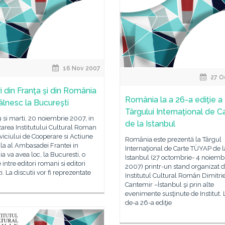
16 Nov 2007
27 O
i din Franţa şi din România
România la a 26-a ediţie a
tâlnesc la Bucureşti
Târgului Internaţional de C
9 si marti, 20 noiembrie 2007, in
de la Istanbul
area Institutului Cultural Roman
rviciului de Cooperare si Actiune
România este prezentă la Târgul
la al Ambasadei Frantei in
Internaţional de Carte TÜYAP de l
 va avea loc, la Bucuresti, o
Istanbul (27 octombrie- 4 noiemb
e intre editori romani si editori
2007) printr-un stand organizat 
i. La discutii vor fi reprezentate
Institutul Cultural Român Dimitri
Cantemir –İstanbul şi prin alte
evenimente susţinute de Institut. 
de-a 26-a ediţie