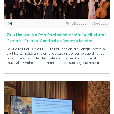
2 Dec 2025 - 3 Dec 2025
Ziua Națională a României sărbătorită în Auditoriumul
Centrului Cultural Candiani din Veneţia Mestre
La Auditoriumul Centrului Cultural Candiani din Veneţia Mestre, a
avut loc sâmbătă, 29 noiembrie 2025, un concert extraordinar cu
prilejul celebrării Zilei Naţionale a României. A fost un regal
muzical al Orchestrei Filarmonicii Piteşti, sub bagheta maestrului