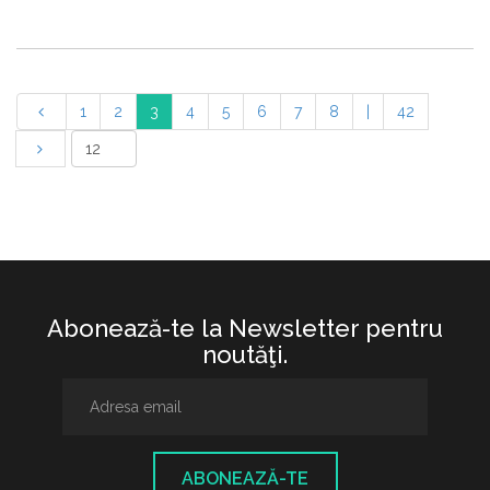
1
2
3
4
5
6
7
8
|
42
Abonează-te la Newsletter pentru
noutăţi.
ABONEAZĂ-TE