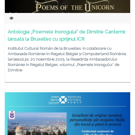
Antologia „Poemele Inorogului” de Dimitrie Cantemir,
lansată la Bruxelles cu sprijinul ICR
Institutul Cultural Român de la Bruxelles, în colaborare cu
Ambasada României în Regatul Belgiei și Computerland România,
lansează joi, 20 noiembrie 2025, la Reședința Ambasadorului
României în Regatul Belgiei, volumul „Poemele Inorogului” de
Dimitrie