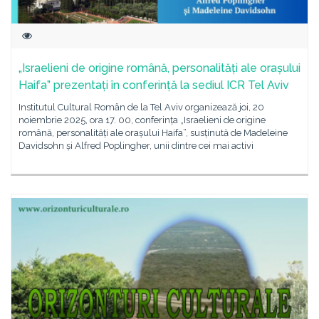
„Israelieni de origine română, personalități ale orașului
Haifa” prezentați în conferință la sediul ICR Tel Aviv
Institutul Cultural Român de la Tel Aviv organizează joi, 20
noiembrie 2025, ora 17. 00, conferința „Israelieni de origine
română, personalități ale orașului Haifa”, susținută de Madeleine
Davidsohn și Alfred Poplingher, unii dintre cei mai activi