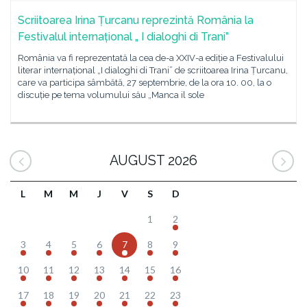
Scriitoarea Irina Țurcanu reprezintă România la
Festivalul internațional „ I dialoghi di Trani”
România va fi reprezentată la cea de-a XXIV-a ediție a Festivalului
literar internațional „I dialoghi di Trani” de scriitoarea Irina Țurcanu,
care va participa sâmbătă, 27 septembrie, de la ora 10. 00, la o
discuție pe tema volumului său „Manca il sole
AUGUST 2026
L
M
M
J
V
S
D
1
2
3
4
5
6
7
8
9
10
11
12
13
14
15
16
17
18
19
20
21
22
23