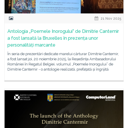
21 Nov 2025
Antologia „Poemele Inorogului” de Dimitrie Cantemir
a fost lansată la Bruxelles în prezența unor
personalități marcante
În seria de prezentări dedicate marelui cărturar Dimitrie Cantemir,
a fost lansat joi, 20 noiembrie 2025, la Reședința Ambasadorului
României în Regatul Belgiei, volumul „Poemele Inorogului” de
Dimitrie Cantemir - o antologie realizată, prefațată și îngrijită