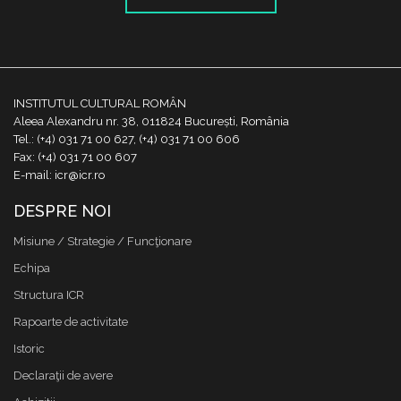
INSTITUTUL CULTURAL ROMÂN
Aleea Alexandru nr. 38, 011824 București, România
Tel.: (+4) 031 71 00 627, (+4) 031 71 00 606
Fax: (+4) 031 71 00 607
E-mail: icr@icr.ro
DESPRE NOI
Misiune / Strategie / Funcţionare
Echipa
Structura ICR
Rapoarte de activitate
Istoric
Declaraţii de avere