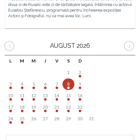
doua zi de Rusalii, este zi de sărbătoare legală, întâlnirea cu actorul
Eusebiu Ştefănescu, programată pentru încheierea expoziţiei
Actorii şi Fotograful, nu va mai avea loc. Luni,
AUGUST 2026
L
M
M
J
V
S
D
1
2
3
4
5
6
7
8
9
10
11
12
13
14
15
16
17
18
19
20
21
22
23
24
25
26
27
28
29
30
31