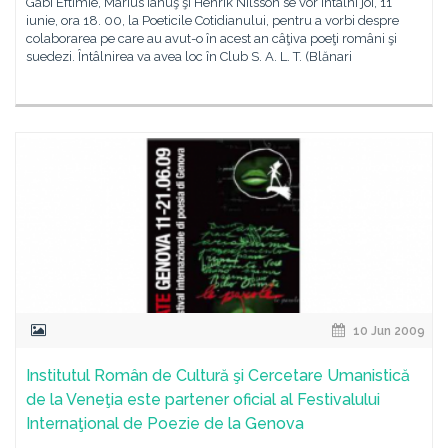
Gabi Eftimie, Marius Ianuş şi Henrik Nilsson se vor întâlni joi, 11
iunie, ora 18. 00, la Poeticile Cotidianului, pentru a vorbi despre
colaborarea pe care au avut-o în acest an câţiva poeţi români şi
suedezi. Întâlnirea va avea loc în Club S. A. L. T. (Blănari
10 Jun 2009
Institutul Român de Cultură şi Cercetare Umanistică
de la Veneţia este partener oficial al Festivalului
Internaţional de Poezie de la Genova