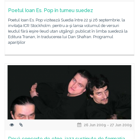
Poetul Ioan Es. Pop în turneu suedez
Poetul Ioan Es. Pop vizitează Suedia între 22 şi 26 septembrie, la
invitaţia ICR Stockholm, pentru a-şi lansa volumul de versuri
Ieudul fără ieşire (Ieud utan utgång), publicat în limba suedeză la
Editura Tranan, în traducerea lui Dan Shafran. Programul
apariţiilor
26 Jun 2009 - 27 Jun 2009
Două concerte de etno-jazz susţinute de formaţia