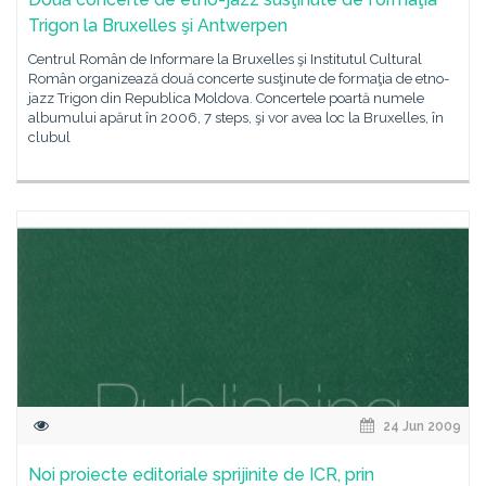
Trigon la Bruxelles şi Antwerpen
Centrul Român de Informare la Bruxelles şi Institutul Cultural
Român organizează două concerte susţinute de formaţia de etno-
jazz Trigon din Republica Moldova. Concertele poartă numele
albumului apărut în 2006, 7 steps, şi vor avea loc la Bruxelles, în
clubul
24 Jun 2009
Noi proiecte editoriale sprijinite de ICR, prin