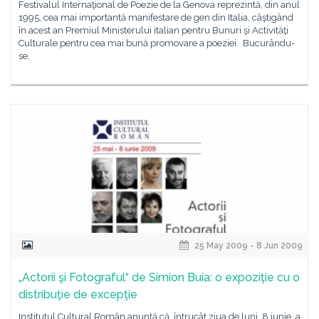
Festivalul Internaţional de Poezie de la Genova reprezintă, din anul
1995, cea mai importantă manifestare de gen din Italia, câştigând
în acest an Premiul Ministerului italian pentru Bunuri şi Activităţi
Culturale pentru cea mai bună promovare a poeziei. Bucurându-
se,
25 May 2009 - 8 Jun 2009
„Actorii şi Fotograful“ de Simion Buia: o expoziţie cu o
distribuţie de excepţie
Institutul Cultural Român anunţă că, întrucât ziua de luni, 8 iunie, a