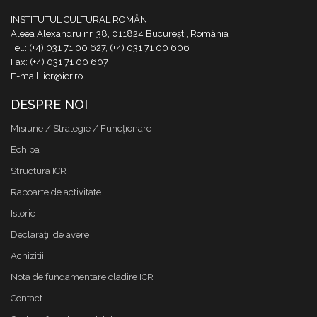
INSTITUTUL CULTURAL ROMÂN
Aleea Alexandru nr. 38, 011824 București, România
Tel.: (+4) 031 71 00 627, (+4) 031 71 00 606
Fax: (+4) 031 71 00 607
E-mail: icr@icr.ro
DESPRE NOI
Misiune / Strategie / Funcţionare
Echipa
Structura ICR
Rapoarte de activitate
Istoric
Declaraţii de avere
Achizitii
Nota de fundamentare cladire ICR
Contact