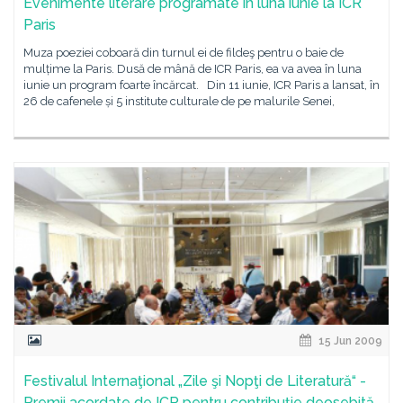
Evenimente literare programate în luna iunie la ICR
Paris
Muza poeziei coboară din turnul ei de fildeş pentru o baie de
mulțime la Paris. Dusă de mână de ICR Paris, ea va avea în luna
iunie un program foarte încărcat. Din 11 iunie, ICR Paris a lansat, în
26 de cafenele și 5 institute culturale de pe malurile Senei,
15 Jun 2009
Festivalul Internaţional „Zile şi Nopţi de Literatură“ -
Premii acordate de ICR pentru contribuţie deosebită