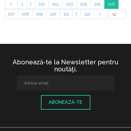
1
|
101
102
103
104
105
106
107
108
109
110
111
|
114
Abonează-te la Newsletter pentru
noutăţi.
ABONEAZĂ-TE