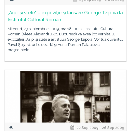
„Aripi şi stele“ – expoziţie şi lansare George Tzipoia la
Institutul Cultural Român
Miercuri, 23 septembrie 2009, ora 18. 00, la Institutul Cultural
Român (Aleea Alexandru 38, Bucureşti) va avea loc vernisajul
expoziţiei „Aripi şi stele a artistului George Tzipoia. Vor lua cuvântul
Pavel Şuşară, critic de artă şi Horia-Roman Patapievici,
preşedintele
22 Sep 2009 - 26 Sep 2009