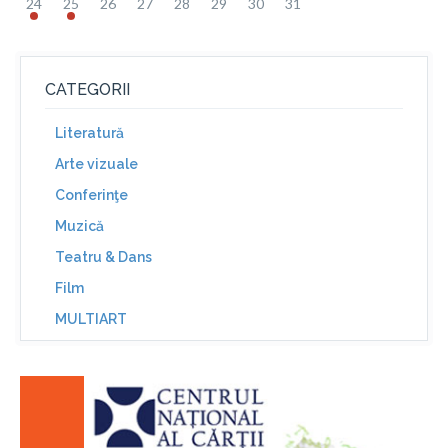
24
25
26
27
28
29
30
31
CATEGORII
Literatură
Arte vizuale
Conferinţe
Muzică
Teatru & Dans
Film
MULTIART