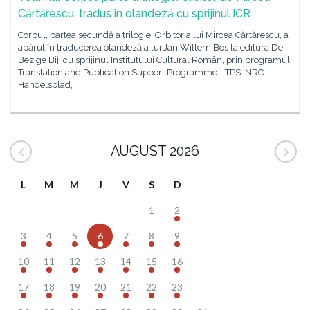
Cărtărescu, tradus în olandeză cu sprijinul ICR
Corpul, partea secundă a trilogiei Orbitor a lui Mircea Cărtărescu, a
apărut în traducerea olandeză a lui Jan Willem Bos la editura De
Bezige Bij, cu sprijinul Institutului Cultural Român, prin programul
Translation and Publication Support Programme - TPS. NRC
Handelsblad,
AUGUST 2026
L
M
M
J
V
S
D
1
2
3
4
5
6
7
8
9
10
11
12
13
14
15
16
17
18
19
20
21
22
23