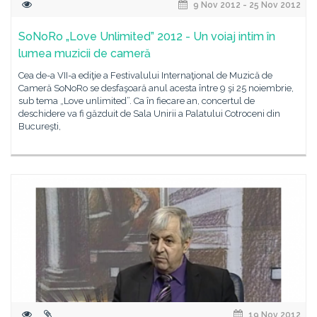
9 Nov 2012 - 25 Nov 2012
SoNoRo „Love Unlimited” 2012 - Un voiaj intim în
lumea muzicii de cameră
Cea de-a VII-a ediţie a Festivalului Internaţional de Muzică de
Cameră SoNoRo se desfaşoară anul acesta între 9 şi 25 noiembrie,
sub tema „Love unlimited”. Ca în fiecare an, concertul de
deschidere va fi găzduit de Sala Unirii a Palatului Cotroceni din
Bucureşti,
19 Nov 2012