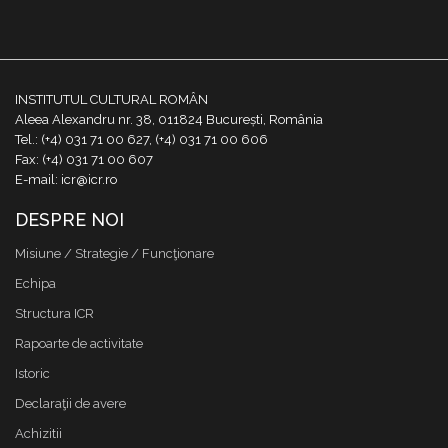
INSTITUTUL CULTURAL ROMÂN
Aleea Alexandru nr. 38, 011824 București, România
Tel.: (+4) 031 71 00 627, (+4) 031 71 00 606
Fax: (+4) 031 71 00 607
E-mail: icr@icr.ro
DESPRE NOI
Misiune / Strategie / Funcţionare
Echipa
Structura ICR
Rapoarte de activitate
Istoric
Declaraţii de avere
Achizitii