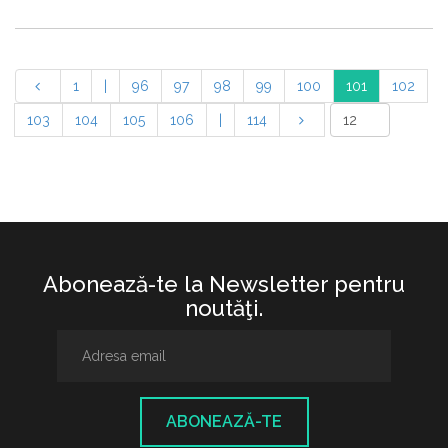
1
|
96
97
98
99
100
101
102
103
104
105
106
|
114
Abonează-te la Newsletter pentru
noutăţi.
ABONEAZĂ-TE