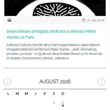
27 Jan 2026
Seară literară omagială dedicată scriitorului Matei
Vișniec, la Paris
Institutul Cultural Român de la Paris organizează o seară literară
omagială dedicată scriitorului Matei Vișniec – poet, dramaturg,
prozator, jurnalist – la 55 de ani de activitate literară și 70 de ani de
la naștere. Evenimentul intitulat „Literatură
AUGUST 2026
L
M
M
J
V
S
D
1
2