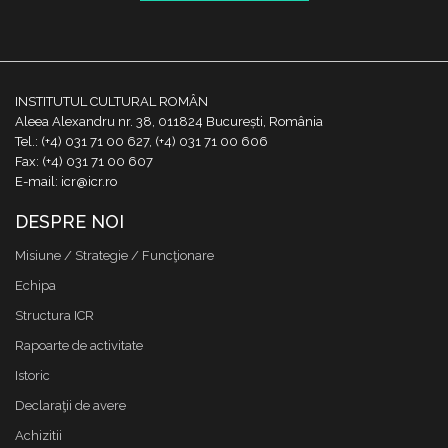
INSTITUTUL CULTURAL ROMÂN
Aleea Alexandru nr. 38, 011824 București, România
Tel.: (+4) 031 71 00 627, (+4) 031 71 00 606
Fax: (+4) 031 71 00 607
E-mail: icr@icr.ro
DESPRE NOI
Misiune / Strategie / Funcţionare
Echipa
Structura ICR
Rapoarte de activitate
Istoric
Declaraţii de avere
Achizitii