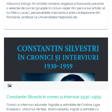
Albumul trilingv (în limbile română, engleză și franceză) prezintă
o selecție de lucrări grupate în cicluri-reper din parcursul artistic al
lui Petru Lucaci, personalitate marcantă a artei conteporane din
România, profesor la Universitatea Naţională de
Constantin Silvestri în cronici și interviuri 1930–1959
Cronici și interviuri adunate, îngrijite și adnotate de Cristina Ligia
Enășescu „Volumul de față, strâns laolaltă, îngrijit și adnotat cu