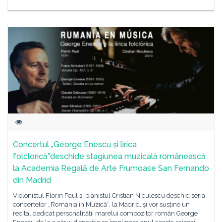
Concertul „George Enescu și lirica
folclorică”deschide stagiunea muzicală românească
la Academia Regală de Arte Frumoase San Fernando
din Madrid
Violonistul Florin Paul și pianistul Cristian Niculescu deschid seria
concertelor „România în Muzică”, la Madrid, și vor susține un
recital dedicat personalității marelui compozitor român George