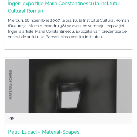
Îngeri: expoziţie Maria Constantinescu la Institutul
Cultural Român
Miercuri, 28 noiembrie 2007, la ora 18, la Institutul Cultural Român
(Bucureşti, Aleea Alexandru 38) va avea loc vernisajul expoziţiei
Îngeri a artistei Maria Constantinescu. Expoziţia va fi prezentată de
criticul de artă Luiza Barcan. Absolventă a Institutului
Petru Lucaci – Material-Scapes