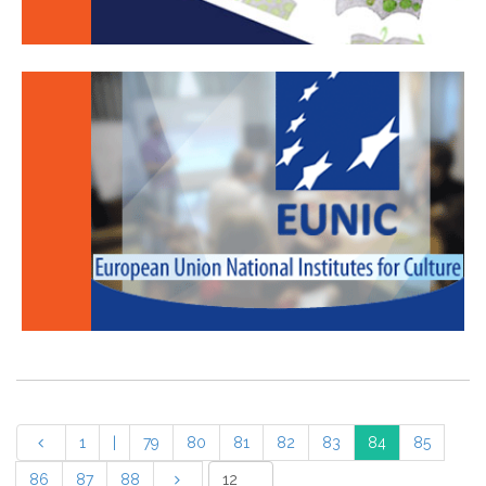
1
|
79
80
81
82
83
84
85
86
87
88