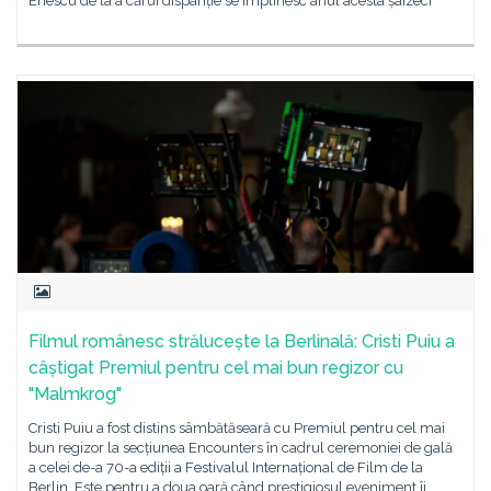
Enescu de la a cărui dispariție se împlinesc anul acesta șaizeci
Filmul românesc strălucește la Berlinală: Cristi Puiu a
câștigat Premiul pentru cel mai bun regizor cu
"Malmkrog"
Cristi Puiu a fost distins sâmbătăseară cu Premiul pentru cel mai
bun regizor la secțiunea Encounters în cadrul ceremoniei de gală
a celei de-a 70-a ediții a Festivalul Internațional de Film de la
Berlin. Este pentru a doua oară când prestigiosul eveniment îi