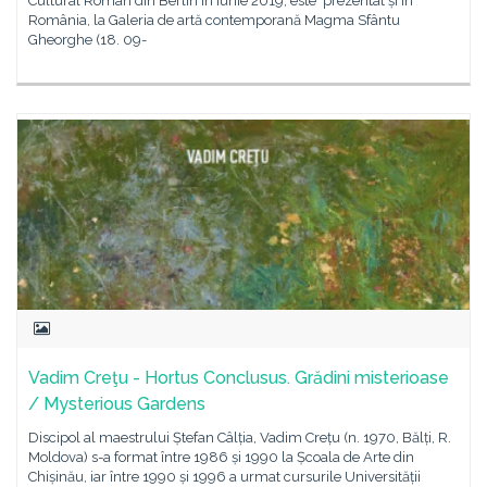
Cultural Român din Berlin în iunie 2019, este prezentat și în
România, la Galeria de artă contemporană Magma Sfântu
Gheorghe (18. 09-
Vadim Creţu - Hortus Conclusus. Grădini misterioase
/ Mysterious Gardens
Discipol al maestrului Ștefan Câlția, Vadim Crețu (n. 1970, Bălți, R.
Moldova) s-a format între 1986 și 1990 la Școala de Arte din
Chișinău, iar între 1990 și 1996 a urmat cursurile Universității