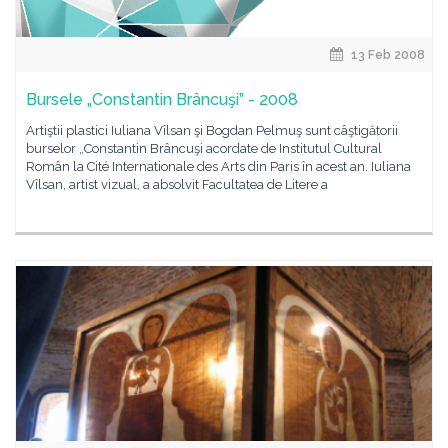
13 Feb 2008
Bursele „Constantin Brâncuşi” - 2008
Artiştii plastici Iuliana Vîlsan şi Bogdan Pelmuş sunt câştigătorii
burselor „Constantin Brâncuşi acordate de Institutul Cultural
Român la Cité Internationale des Arts din Paris în acest an. Iuliana
Vîlsan, artist vizual, a absolvit Facultatea de Litere a