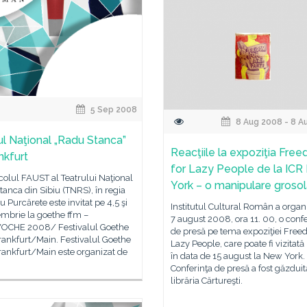
5 Sep 2008
8 Aug 2008 - 8 A
ul Naţional „Radu Stanca”
Reacţiile la expoziţia Fre
nkfurt
for Lazy People de la IC
olul FAUST al Teatrului Naţional
York – o manipulare groso
anca din Sibiu (TNRS), în regia
iu Purcărete este invitat pe 4,5 şi
Institutul Cultural Român a organiz
mbrie la goethe ffm –
7 august 2008, ora 11. 00, o confe
CHE 2008/ Festivalul Goethe
de presă pe tema expoziţiei Free
rankfurt/Main. Festivalul Goethe
Lazy People, care poate fi vizitat
rankfurt/Main este organizat de
în data de 15 august la New York.
Conferinţa de presă a fost găzduit
librăria Cărtureşti.