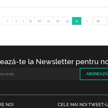
1
|
9
10
11
12
13
14
ază-te la Newsletter pentru no
ABONEAZĂ
RE NOI
CELE MAI NOI TWEET-U