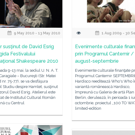
9 May 2010 - 13 May 2010
1 Aug 2009 - 30 S
r susţinut de David Esrig
Evenimente culturale fina
gida Festivalului
prin Programul Cantemir /
naţional Shakespeare 2010
august-septembrie
oada 9-13 mai, la sediul U. N. A. T.
Evenimente culturale finanţate pr
. Caragiale – Bucureşti (Str. Matei
Programul Cantemir SEPTEMBRI
 nr. 75-77), se va desfăşura
Hardisco reeditează Who's Who î
ul Studiu despre Hamlet, susţinut
variantă românească Hardisco,
zorul David Esrig. Atelierul este
împreună cu Galeria de artă Plan
at de Institutul Cultural Român
Berlin, derulează, în perioada 1 i
nă cu Centrul
octombrie, proiectul „100 TO W
limited-edition