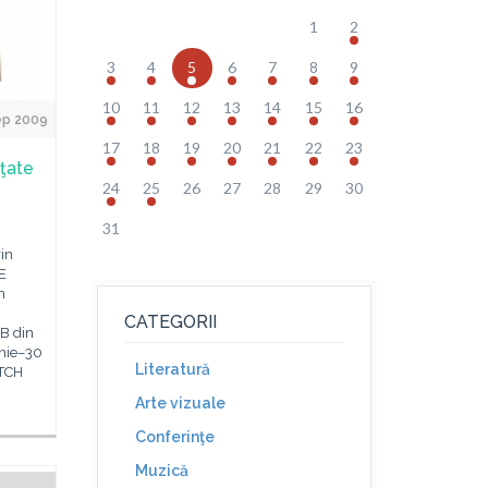
1
2
3
4
5
6
7
8
9
10
11
12
13
14
15
16
ep 2009
17
18
19
20
21
22
23
nţate
24
25
26
27
28
29
30
31
in
E
n
CATEGORII
 B din
unie–30
Literatură
ATCH
Arte vizuale
Conferinţe
Muzică