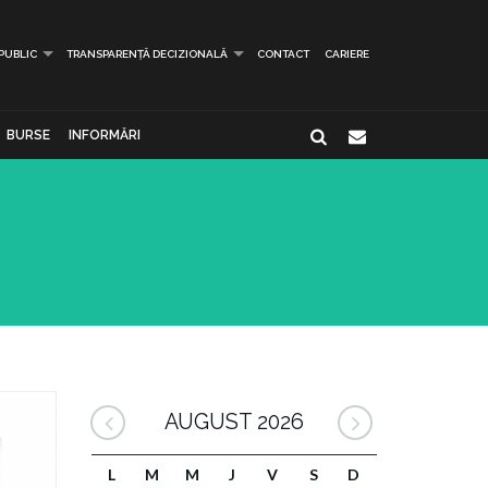
 PUBLIC
TRANSPARENȚĂ DECIZIONALĂ
CONTACT
CARIERE
BURSE
INFORMĂRI
AUGUST 2026
L
M
M
J
V
S
D