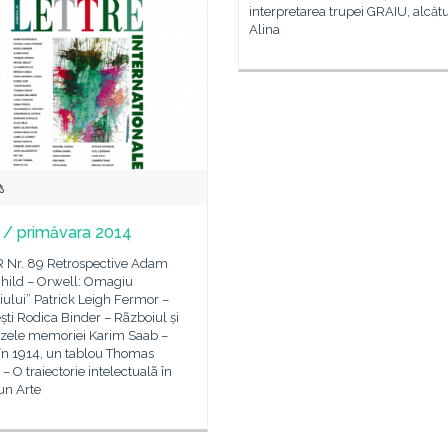
interpretarea trupei GRAIU, alcătu
Alina
9 / primăvara 2014
Nr. 89 Retrospective Adam
hild – Orwell: Omagiu
ului” Patrick Leigh Fermor –
ti Rodica Binder – Rãzboiul și
zele memoriei Karim Saab –
 în 1914, un tablou Thomas
– O traiectorie intelectualã în
n Arte