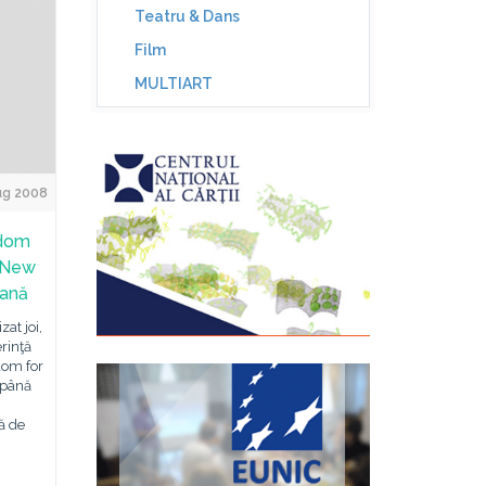
Teatru & Dans
Film
MULTIART
ug 2008
edom
R New
lană
at joi,
rinţă
dom for
ă până
ă de