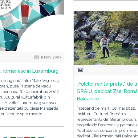
5 Nov 2007
u românesc în Luxemburg
re imaginară între Matei Vişniec şi
„Folclor reinterpretat” de t
ioran, pusă în scenă de Radu
GRAIU, dedicat Zilei Român
În perioada 6-10 noiembrie 2007,
rul Cultural Kulturfabrik din
Balcanice
ur-Alzette, Luxemburg vor avea
i reprezentaţii cu piesa Mansardă
Începând de marți, 10 mai 2022,
s cu vedere spre moarte
Institutul Cultural Român și
reprezentanța din Berlin propun,
paginile de Facebook și pe canalu
YouTube, un concert în premieră,
dedicat Zilei Românității Balcanic