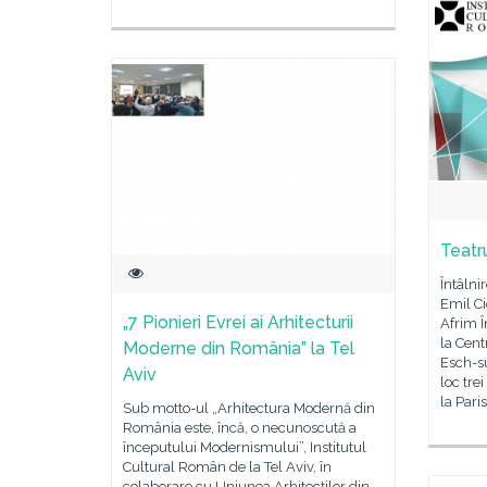
Teatr
Întâlni
Emil C
„7 Pionieri Evrei ai Arhitecturii
Afrim 
la Cent
Moderne din România” la Tel
Esch-s
Aviv
loc tre
la Pari
Sub motto-ul „Arhitectura Modernă din
România este, încă, o necunoscută a
începutului Modernismului”, Institutul
Cultural Român de la Tel Aviv, în
colaborare cu Uniunea Arhitecților din