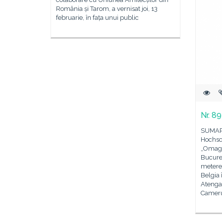
România și Tarom, a vernisat joi, 13
februarie, în fața unui public
Nr. 8
SUMAR 
Hochsc
„Omagi
Bucureș
metere
Belgia
Atenga 
Cameru