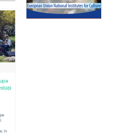
rupa
ității
 pe
l
e, în