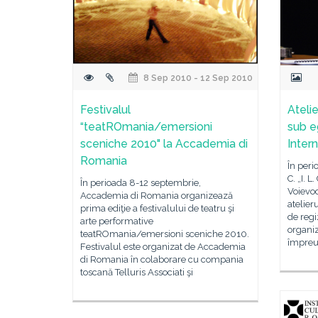
8 Sep 2010 - 12 Sep 2010
Festivalul
Atelie
“teatROmania/emersioni
sub e
sceniche 2010" la Accademia di
Inter
Romania
În peri
C. „I. L
În perioada 8-12 septembrie,
Voievod
Accademia di Romania organizează
atelier
prima ediţie a festivalului de teatru şi
de regi
arte performative
organiz
teatROmania/emersioni sceniche 2010.
împreu
Festivalul este organizat de Accademia
di Romania în colaborare cu compania
toscană Telluris Associati şi