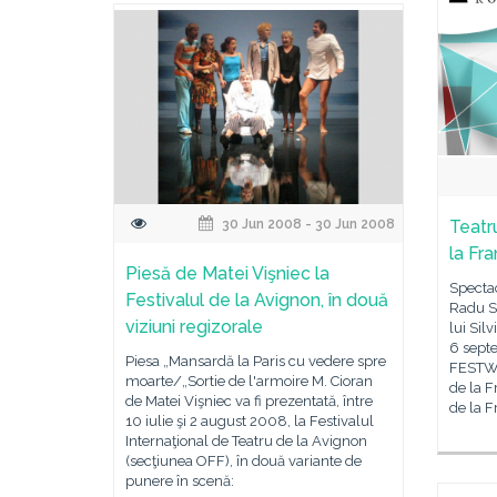
30 Jun 2008 - 30 Jun 2008
Teatr
la Fra
Piesă de Matei Vişniec la
Spectac
Festivalul de la Avignon, în două
Radu St
viziuni regizorale
lui Silv
6 septe
Piesa „Mansardă la Paris cu vedere spre
FESTWO
moarte/„Sortie de l'armoire M. Cioran
de la F
de Matei Vişniec va fi prezentată, între
de la F
10 iulie şi 2 august 2008, la Festivalul
Internaţional de Teatru de la Avignon
(secţiunea OFF), în două variante de
punere în scenă: